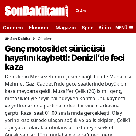
Ara
Gündem
Ekonomi
Magazin
Spor
Bilim ve Teknolo
MENÜ
Gündem
Son Dakika
Genç motosiklet sürücüsü
hayatını kaybetti: Denizli’de feci
kaza
Denizli'nin Merkezefendi ilçesine bağlı İlbade Mahallesi
Mehmet Gazi Caddesi’nde gece saatlerinde büyük bir
kaza meydana geldi. Muzaffer Çelik (20) isimli genç,
motosikletiyle seyir halindeyken kontrolünü kaybetti
ve yol kenarında park halindeki bir vincin arkasına
çarptı. Kaza, saat 01.00 sıralarında gerçekleşti. Olay
yerine kısa sürede ulaşan sağlık ve polis ekipleri, Çelik’i
ağır yaralı olarak ambulansla hastaneye sevk etti.
Ancak yapılan tüm müdahalelere rağmen, genç