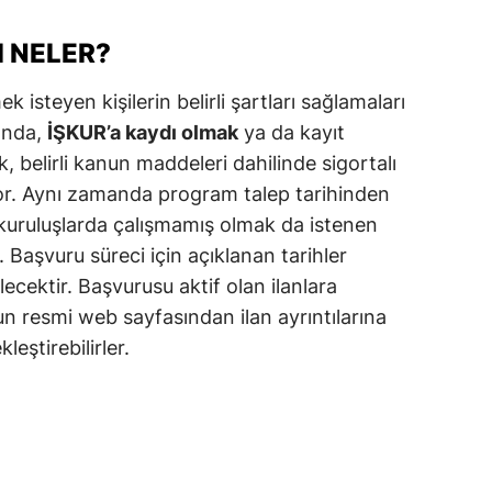
alova
 NELER?
arabük
isteyen kişilerin belirli şartları sağlamaları
ında,
İŞKUR’a kaydı olmak
ya da kayıt
lis
 belirli kanun maddeleri dahilinde sigortalı
smaniye
yor. Aynı zamanda program talep tarihinden
üzce
li kuruluşlarda çalışmamış olmak da istenen
. Başvuru süreci için açıklanan tarihler
ecektir. Başvurusu aktif olan ilanlara
un resmi web sayfasından ilan ayrıntılarına
leştirebilirler.