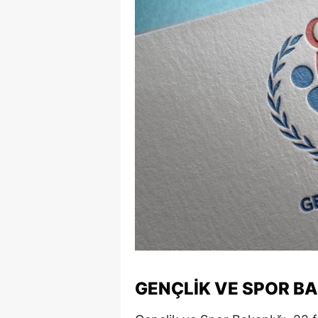
E
E
E
E
E
G
G
G
H
H
GENÇLIK VE SPOR B
I