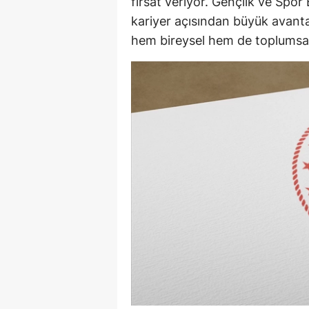
fırsat veriyor. Gençlik ve Spor
kariyer açısından büyük avantaj
Y
hem bireysel hem de toplumsal
Z
A
B
K
K
B
Ş
B
A
I