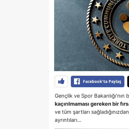
B
B
Bi
B
B
B
Ç
Facebook'ta Paylaş
Ç
Gençlik ve Spor Bakanlığı'nın b
Ç
kaçırılmaması gereken bir fırs
ve tüm şartları sağladığınızdan 
D
ayrıntıları…
D