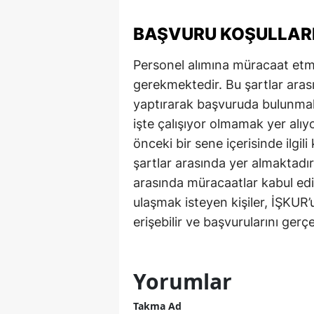
Y
BAŞVURU KOŞULLARI
K
Personel alımına müracaat etmek 
gerekmektedir. Bu şartlar aras
Ki
yaptırarak başvuruda bulunmak,
O
işte çalışıyor olmamak yer alı
D
önceki bir sene içerisinde ilgi
şartlar arasında yer almaktadır
arasında müracaatlar kabul edil
ulaşmak isteyen kişiler, İŞKUR’
erişebilir ve başvurularını gerçek
Yorumlar
Takma Ad