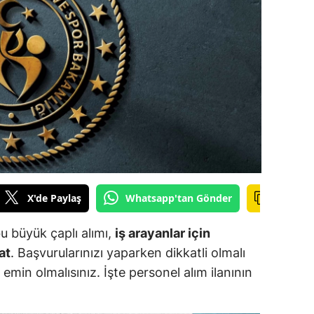
ilecik
ingöl
tlis
olu
urdur
ursa
anakkale
X'de Paylaş
Whatsapp'tan Gönder
ankırı
u büyük çaplı alımı,
iş arayanlar için
orum
at
. Başvurularınızı yaparken dikkatli olmalı
emin olmalısınız. İşte personel alım ilanının
enizli
iyarbakır