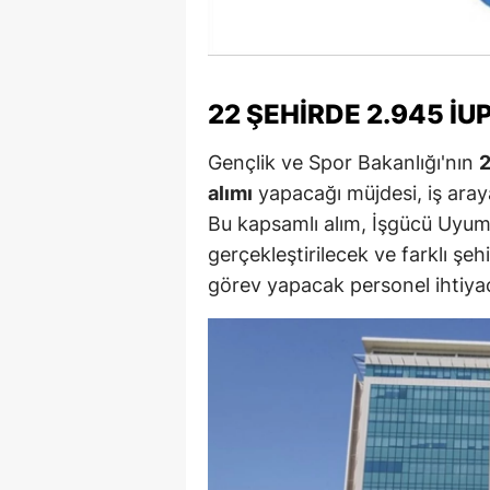
M
M
22 ŞEHIRDE 2.945 İ
K
Gençlik ve Spor Bakanlığı'nın
2
M
alımı
yapacağı müjdesi, iş araya
M
Bu kapsamlı alım, İşgücü Uyu
gerçekleştirilecek ve farklı şeh
M
görev yapacak personel ihtiyac
N
N
O
R
S