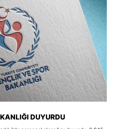
dirne
lazığ
rzincan
rzurum
skişehir
aziantep
iresun
ümüşhane
akkari
atay
AKANLIĞI DUYURDU
sparta