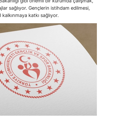
 Bakanlığı gibi önemli bir kurumda çalışmak,
lar sağlıyor. Gençlerin istihdam edilmesi,
ozgat
 kalkınmaya katkı sağlıyor.
onguldak
ksaray
ayburt
araman
ırıkkale
atman
ırnak
artın
rdahan
ğdır