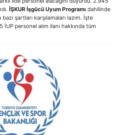
arklı ilde personel alacağını duyurdu. 2.945
ersin
ndı.
İŞKUR İşgücü Uyum Programı
dahilinde
 bazı şartları karşılamaları lazım. İşte
stanbul
5 İUP personel alım ilanı hakkında tüm
zmir
ars
astamonu
ayseri
rklareli
ırşehir
ocaeli
onya
ütahya