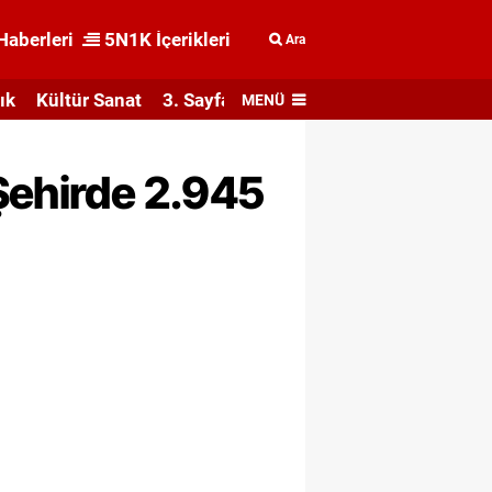
Haberleri
5N1K İçerikleri
Ara
ık
Kültür Sanat
3. Sayfa
MENÜ
Şehirde 2.945