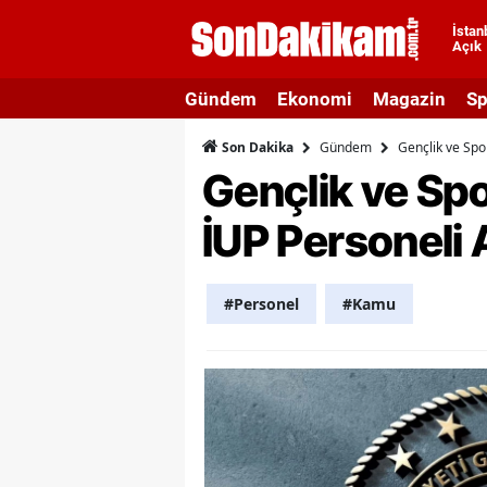
İstan
Açık
A
Gündem
Ekonomi
Magazin
Sp
A
Gündem
Gençlik ve Spo
Son Dakika
A
Gençlik ve Spo
A
İUP Personeli 
A
A
#Personel
#Kamu
A
A
A
B