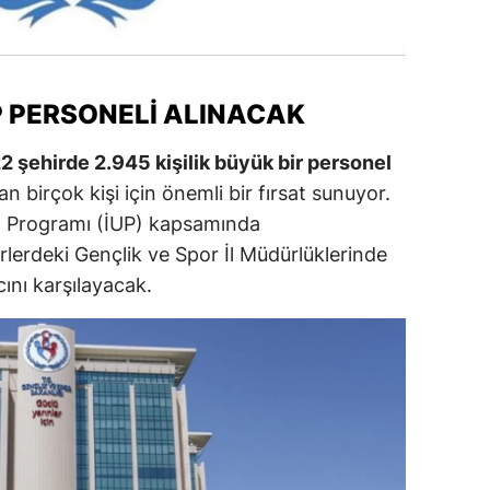
alatya
anisa
UP PERSONELI ALINACAK
ahramanmaraş
2 şehirde 2.945 kişilik büyük bir personel
ardin
n birçok kişi için önemli bir fırsat sunuyor.
uğla
m Programı (İUP) kapsamında
irlerdeki Gençlik ve Spor İl Müdürlüklerinde
uş
ını karşılayacak.
evşehir
iğde
rdu
ize
akarya