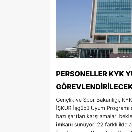
S
Si
S
S
T
T
PERSONELLER KYK 
T
GÖREVLENDIRILECE
T
Gençlik ve Spor Bakanlığı, KYK
Ş
İŞKUR İşgücü Uyum Programı da
bazı şartları karşılamaları bekle
U
imkanı
sunuyor. 22 farklı ilde a
V