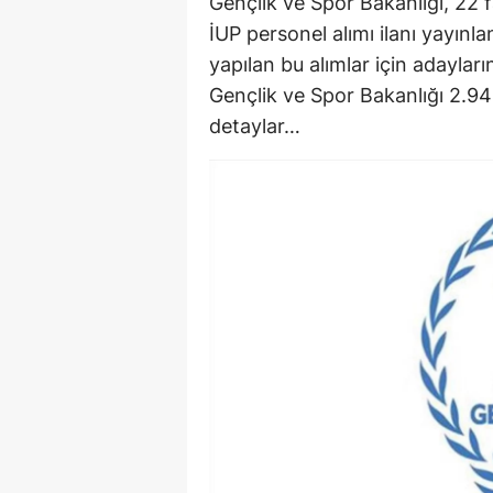
Gençlik ve Spor Bakanlığı, 22 f
M
İUP personel alımı ilanı yayınla
yapılan bu alımlar için adayların
İ
Gençlik ve Spor Bakanlığı 2.94
İ
detaylar…
K
K
K
Kı
K
K
K
K