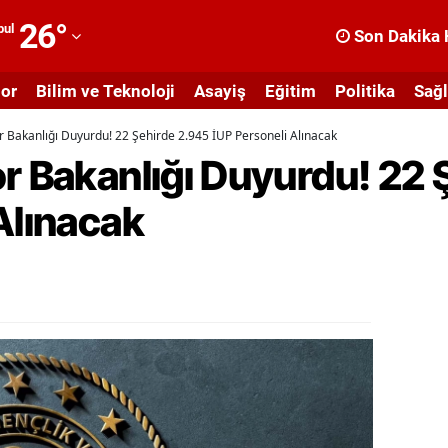
26
°
bul
Son Dakika 
dana
or
Bilim ve Teknoloji
Asayiş
Eğitim
Politika
Sağl
dıyaman
r Bakanlığı Duyurdu! 22 Şehirde 2.945 İUP Personeli Alınacak
fyonkarahisar
r Bakanlığı Duyurdu! 22 
ğrı
Alınacak
masya
nkara
ntalya
rtvin
ydın
alıkesir