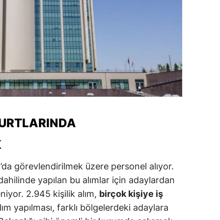
amsun
irt
inop
ivas
ekirdağ
okat
YURTLARINDA
rabzon
K
unceli
’da görevlendirilmek üzere personel alıyor.
anlıurfa
hilinde yapılan bu alımlar için adaylardan
niyor. 2.945 kişilik alım,
birçok kişiye iş
şak
lım yapılması, farklı bölgelerdeki adaylara
an