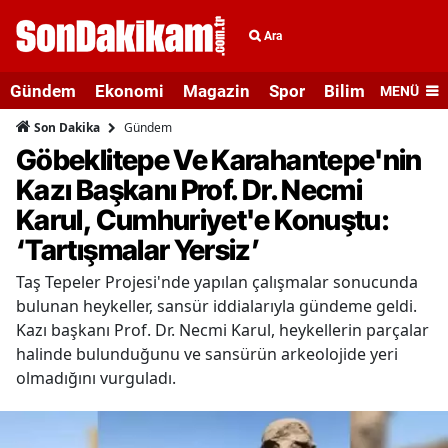
Ara
Gündem
Ekonomi
Magazin
Spor
Bilim ve Teknolo
MENÜ
Gündem
Son Dakika
Göbeklitepe Ve Karahantepe'nin
Kazı Başkanı Prof. Dr. Necmi
Karul, Cumhuriyet'e Konuştu:
‘Tartışmalar Yersiz’
Taş Tepeler Projesi'nde yapılan çalışmalar sonucunda
bulunan heykeller, sansür iddialarıyla gündeme geldi.
Kazı başkanı Prof. Dr. Necmi Karul, heykellerin parçalar
halinde bulunduğunu ve sansürün arkeolojide yeri
olmadığını vurguladı.