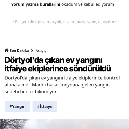
Yorum yazma kurallarını
okudum ve kabul ediyorum
* Bu içerik ile ilgili yorum yok, ilk yorumu siz yazın, tartışalım *
Asayiş
Son Dakika
Dörtyol'da çıkan ev yangını
itfaiye ekiplerince söndürüldü
Dörtyol'da çıkan ev yangını itfaiye ekiplerince kontrol
altına alındı. Maddi hasar meydana gelen yangın
sebebi henüz bilinmiyor.
#Yangın
#İtfaiye