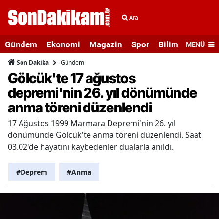
Ara
Gündem
Ekonomi
Magazin
Spor
Bilim ve Teknolo
MENÜ
Gündem
Son Dakika
Gölcük'te 17 ağustos
depremi'nin 26. yıl dönümünde
anma töreni düzenlendi
17 Ağustos 1999 Marmara Depremi'nin 26. yıl
dönümünde Gölcük'te anma töreni düzenlendi. Saat
03.02'de hayatını kaybedenler dualarla anıldı.
#Deprem
#Anma