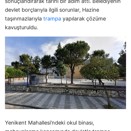
sonuçlandırarak tarihi bir adım attı. Belediyenin
devlet borçlarıyla ilgili sorunlar, Hazine
taşınmazlarıyla
trampa
yapılarak çözüme
kavuşturuldu.
Yenikent Mahallesi’ndeki okul binası,