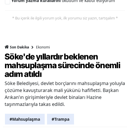
Yorum yazma kurallarını
okudum ve kabul ediyorum
* Bu içerik ile ilgili yorum yok, ilk yorumu siz yazın, tartışalım *
Ekonomi
Son Dakika
Söke'de yıllardır beklenen
mahsuplaşma sürecinde önemli
adım atıldı
Söke Belediyesi, devlet borçlarını mahsuplaşma yoluyla
çözüme kavuşturarak mali yükünü hafifletti. Başkan
Arıkan’ın girişimleriyle devlet binaları Hazine
taşınmazlarıyla takas edildi.
#Mahsuplaşma
#Trampa