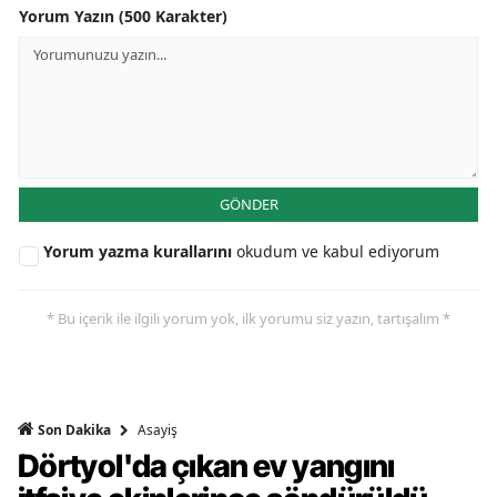
Yorum Yazın (500 Karakter)
GÖNDER
Yorum yazma kurallarını
okudum ve kabul ediyorum
* Bu içerik ile ilgili yorum yok, ilk yorumu siz yazın, tartışalım *
Asayiş
Son Dakika
Dörtyol'da çıkan ev yangını