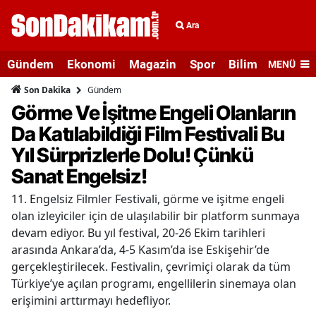
Ara
Gündem
Ekonomi
Magazin
Spor
Bilim ve Teknolo
MENÜ
Gündem
Son Dakika
Görme Ve İşitme Engeli Olanların
Da Katılabildiği Film Festivali Bu
Yıl Sürprizlerle Dolu! Çünkü
Sanat Engelsiz!
11. Engelsiz Filmler Festivali, görme ve işitme engeli
olan izleyiciler için de ulaşılabilir bir platform sunmaya
devam ediyor. Bu yıl festival, 20-26 Ekim tarihleri
arasında Ankara’da, 4-5 Kasım’da ise Eskişehir’de
gerçekleştirilecek. Festivalin, çevrimiçi olarak da tüm
Türkiye’ye açılan programı, engellilerin sinemaya olan
erişimini arttırmayı hedefliyor.