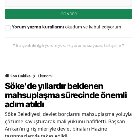
GÖNDER
Yorum yazma kurallarını
okudum ve kabul ediyorum
* Bu içerik ile ilgili yorum yok, ilk yorumu siz yazın, tartışalım *
Ekonomi
Son Dakika
Söke'de yıllardır beklenen
mahsuplaşma sürecinde önemli
adım atıldı
Söke Belediyesi, devlet borçlarını mahsuplaşma yoluyla
çözüme kavuşturarak mali yükünü hafifletti. Başkan
Arıkan’ın girişimleriyle devlet binaları Hazine
taşınmazlarıyla takas edildi.