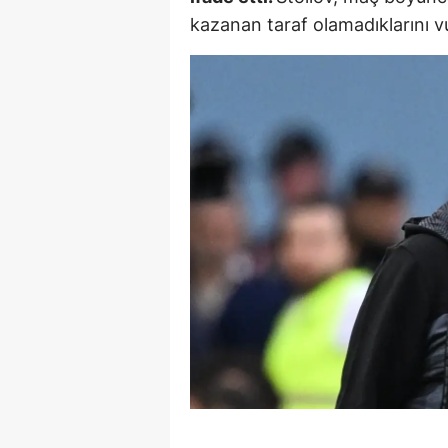
kazanan taraf olamadıklarını v
E
E
E
E
E
G
G
G
H
H
I