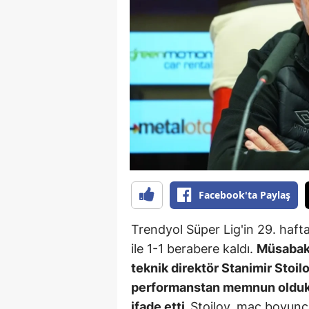
B
B
Bi
B
B
B
Ç
Facebook'ta Paylaş
Ç
Trendyol Süper Lig'in 29. ha
Ç
ile 1-1 berabere kaldı.
Müsabaka
teknik direktör Stanimir Stoil
D
performanstan memnun oldukla
D
ifade etti.
Stoilov, maç boyunc