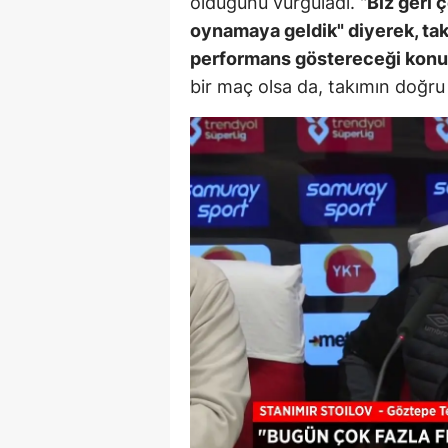
olduğunu vurguladı. "
Biz geri 
oynamaya geldik" diyerek, tak
Y
performans göstereceği konus
Z
bir maç olsa da, takımın doğr
A
B
K
K
B
Ş
B
A
I