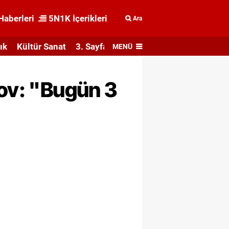
Haberleri
5N1K İçerikleri
Ara
ık
Kültür Sanat
3. Sayfa
MENÜ
lov: "Bugün 3