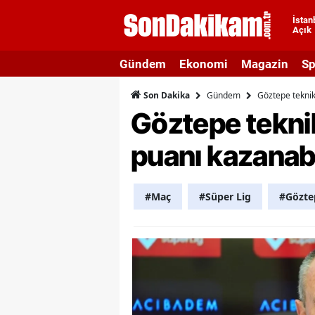
İstan
Açık
A
Gündem
Ekonomi
Magazin
Sp
A
Gündem
Göztepe teknik
Son Dakika
A
Göztepe teknik
A
puanı kazanabi
A
A
#Maç
#Süper Lig
#Gözte
A
A
A
B