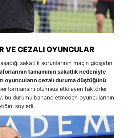
alatya
anisa
ahramanmaraş
ardin
R VE CEZALI OYUNCULAR
uğla
aşadığı sakatlık sorunlarının maçın gidişatını
aforlarının tamamının sakatlık nedeniyle
uş
azı oyuncuların cezalı duruma düştüğünü
evşehir
 performansını olumsuz etkileyen faktörler
lov, bu durumu bahane etmeden oyuncularının
iğde
tığını söyledi.
rdu
ize
akarya