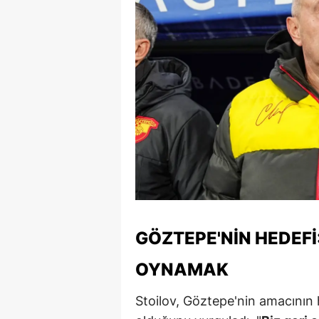
S
Si
S
S
T
T
T
T
GÖZTEPE'NIN HEDEFI
Ş
OYNAMAK
U
Stoilov, Göztepe'nin amacının
V