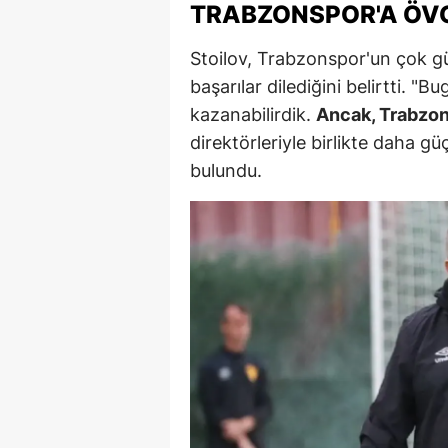
TRABZONSPOR'A ÖV
M
Stoilov, Trabzonspor'un çok gü
İ
başarılar dilediğini belirtti. 
İ
kazanabilirdik.
Ancak, Trabzons
direktörleriyle birlikte daha gü
K
bulundu.
K
K
Kı
K
K
K
K