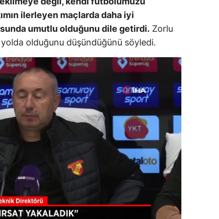
çekilmeye değil, kendi futbolumuzu
ımın ilerleyen maçlarda daha iyi
ozgat
unda umutlu olduğunu dile getirdi.
Zorlu
onguldak
u yolda olduğunu düşündüğünü söyledi.
ksaray
ayburt
araman
ırıkkale
atman
ırnak
artın
rdahan
ğdır