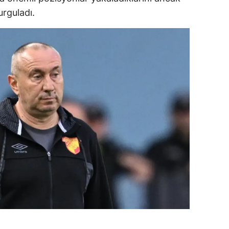
urguladı.
dirne
lazığ
rzincan
rzurum
skişehir
aziantep
iresun
ümüşhane
akkari
atay
sparta