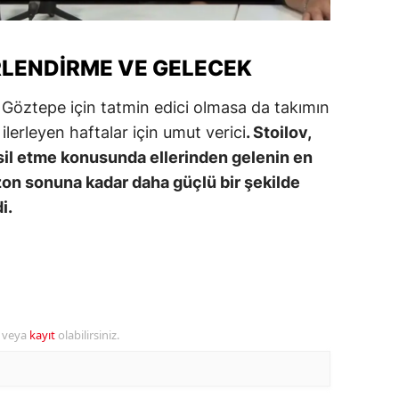
alova
LENDIRME VE GELECEK
arabük
k Göztepe için tatmin edici olmasa da takımın
lis
lerleyen haftalar için umut verici
. Stoilov,
smaniye
sil etme konusunda ellerinden gelenin en
üzce
sezon sonuna kadar daha güçlü bir şekilde
i.
r veya
kayıt
olabilirsiniz.