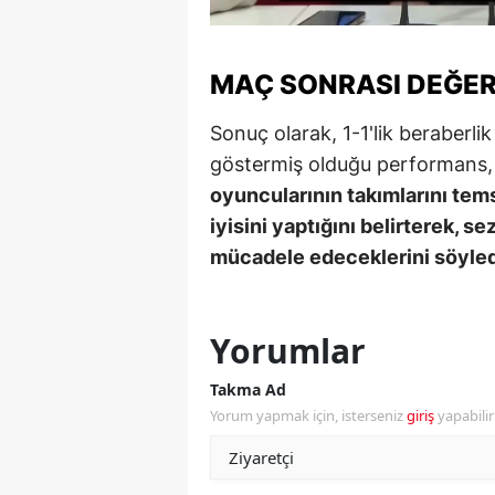
Y
MAÇ SONRASI DEĞER
K
Sonuç olarak, 1-1'lik beraberli
Ki
göstermiş olduğu performans, i
O
oyuncularının takımlarını tem
D
iyisini yaptığını belirterek, 
mücadele edeceklerini söyled
Yorumlar
Takma Ad
Yorum yapmak için, isterseniz
giriş
yapabili