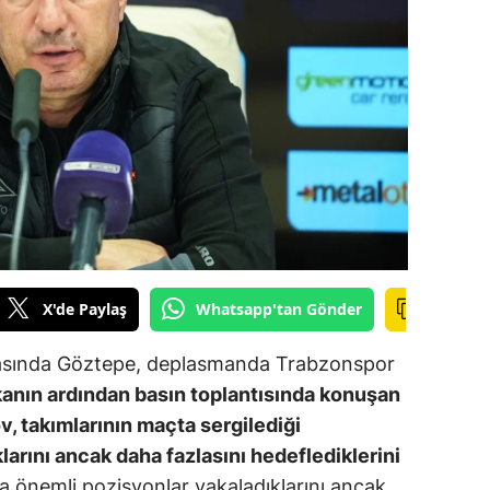
ilecik
ingöl
tlis
olu
urdur
ursa
anakkale
X'de Paylaş
Whatsapp'tan Gönder
ankırı
ftasında Göztepe, deplasmanda Trabzonspor
orum
nın ardından basın toplantısında konuşan
ov, takımlarının maçta sergilediği
enizli
rını ancak daha fazlasını hedeflediklerini
iyarbakır
a önemli pozisyonlar yakaladıklarını ancak