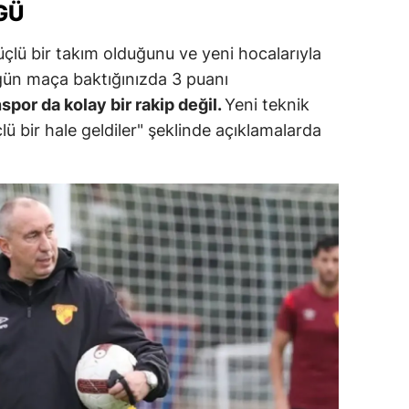
GÜ
ersin
çlü bir takım olduğunu ve yeni hocalarıyla
stanbul
"Bugün maça baktığınızda 3 puanı
zmir
por da kolay bir rakip değil.
Yeni teknik
çlü bir hale geldiler" şeklinde açıklamalarda
ars
astamonu
ayseri
rklareli
ırşehir
ocaeli
onya
ütahya