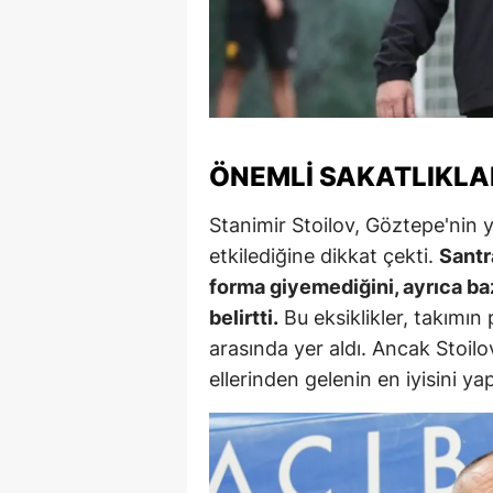
M
M
K
M
ÖNEMLI SAKATLIKLA
M
Stanimir Stoilov, Göztepe'nin y
etkilediğine dikkat çekti.
Santr
M
forma giyemediğini, ayrıca b
N
belirtti.
Bu eksiklikler, takımın
arasında yer aldı. Ancak Stoi
N
ellerinden gelenin en iyisini yap
O
R
S