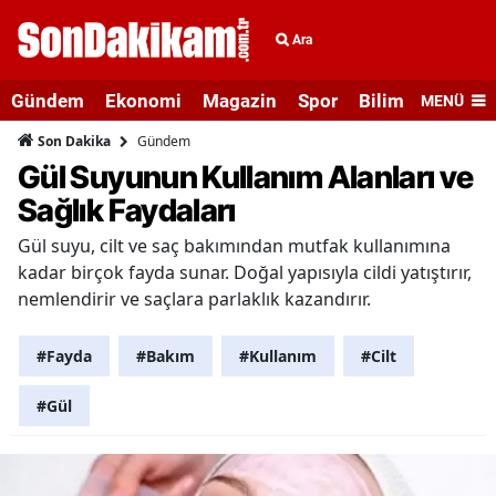
Ara
Gündem
Ekonomi
Magazin
Spor
Bilim ve Teknolo
MENÜ
Gündem
Son Dakika
Gül Suyunun Kullanım Alanları ve
Sağlık Faydaları
Gül suyu, cilt ve saç bakımından mutfak kullanımına
kadar birçok fayda sunar. Doğal yapısıyla cildi yatıştırır,
nemlendirir ve saçlara parlaklık kazandırır.
#Fayda
#Bakım
#Kullanım
#Cilt
#Gül