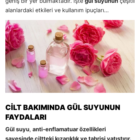
geniş bir yer bulmaktadır. İşte
gül suyunun
çeşitli
alanlardaki etkileri ve kullanım ipuçları...
CILT BAKIMINDA GÜL SUYUNUN
FAYDALARI
Gül suyu
,
anti-enflamatuar özellikleri
sayesinde ciltteki kızarıklık ve tahrişi yatıştırır.