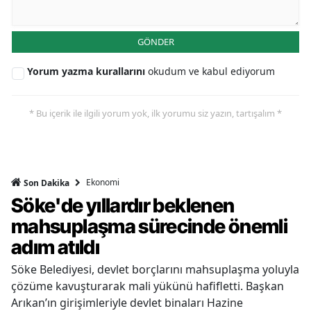
GÖNDER
Yorum yazma kurallarını
okudum ve kabul ediyorum
* Bu içerik ile ilgili yorum yok, ilk yorumu siz yazın, tartışalım *
Ekonomi
Son Dakika
Söke'de yıllardır beklenen
mahsuplaşma sürecinde önemli
adım atıldı
Söke Belediyesi, devlet borçlarını mahsuplaşma yoluyla
çözüme kavuşturarak mali yükünü hafifletti. Başkan
Arıkan’ın girişimleriyle devlet binaları Hazine