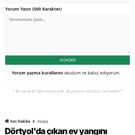
Yorum Yazın (500 Karakter)
GÖNDER
Yorum yazma kurallarını
okudum ve kabul ediyorum
* Bu içerik ile ilgili yorum yok, ilk yorumu siz yazın, tartışalım *
Asayiş
Son Dakika
Dörtyol'da çıkan ev yangını