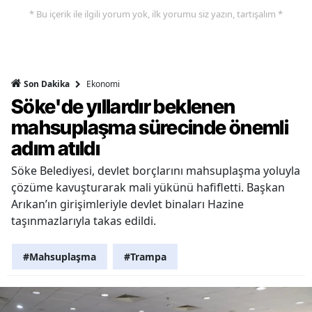
* Bu içerik ile ilgili yorum yok, ilk yorumu siz yazın, tartışalım *
Ekonomi
Son Dakika
Söke'de yıllardır beklenen
mahsuplaşma sürecinde önemli
adım atıldı
Söke Belediyesi, devlet borçlarını mahsuplaşma yoluyla
çözüme kavuşturarak mali yükünü hafifletti. Başkan
Arıkan’ın girişimleriyle devlet binaları Hazine
taşınmazlarıyla takas edildi.
#Mahsuplaşma
#Trampa