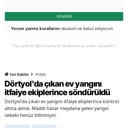
GÖNDER
Yorum yazma kurallarını
okudum ve kabul ediyorum
* Bu içerik ile ilgili yorum yok, ilk yorumu siz yazın, tartışalım *
Asayiş
Son Dakika
Dörtyol'da çıkan ev yangını
itfaiye ekiplerince söndürüldü
Dörtyol'da çıkan ev yangını itfaiye ekiplerince kontrol
altına alındı. Maddi hasar meydana gelen yangın
sebebi henüz bilinmiyor.