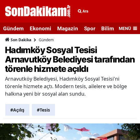
Ara
Gündem
Ekonomi
Magazin
Spor
Bilim ve Teknolo
MENÜ
Gündem
Son Dakika
Hadımköy Sosyal Tesisi
Arnavutköy Belediyesi tarafından
törenle hizmete açıldı
Arnavutköy Belediyesi, Hadımköy Sosyal Tesisi'ni
törenle hizmete açtı. Modern tesis, ailelere ve bölge
halkına yeni bir sosyal alan sundu.
#Açılış
#Tesis