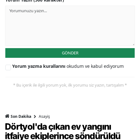
GÖNDER
Yorum yazma kurallarını
okudum ve kabul ediyorum
* Bu içerik ile ilgili yorum yok, ilk yorumu siz yazın, tartışalım *
Asayiş
Son Dakika
Dörtyol'da çıkan ev yangını
itfaiye ekiplerince söndürüldü