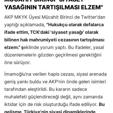
YASAĞININ TARTIŞILMASI ELZEM"
AKP MKYK Üyesi Mücahit Birinci de Twitter'dan
yaptığı açıklamada,
"Hukukçu olarak defalarca
ifade ettim, TCK'daki 'siyaset yasağı' olarak
bilinen hak mahrumiyeti cezasının tartışılması
elzem." ş
eklinde yorum yaptı. Bu ifadeler, yasal
düzenlemelerin gözden geçirilmesi gerektiğini
öne sürüyor.
İmamoğlu’na verilen hapis cezası, siyasi arenada
geniş yankı buldu ve AKP'nin önde gelen isimleri
tarafından eleştirildi. Bu kararın sadece
muhalefeti güçlendireceği değil, aynı zamanda
iktidar için de risk oluşturduğu ifade ediliyor.
Bu
gelişme, Türkiye'nin siyasi dinamiklerinde