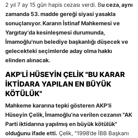
2 yıl 7 ay 15 gün hapis cezası verdi. B
u ceza, aynı
zamanda 53. madde gereği siyasi yasakla
sonuçlanıyor. Kararın İstinaf Mahkemesi ve
Yargıtay'da kesinleşmesi durumunda,
İmamoğlu'nun belediye başkanlığı düşecek ve
gelecekteki seçimlerde aday olma hakkı
elinden alınacak.
AKP'LI HÜSEYIN ÇELIK "BU KARAR
İKTIDARA YAPILAN EN BÜYÜK
KÖTÜLÜK"
Mahkeme kararına tepki gösteren AKP'li
Hüseyin Çelik, İmamoğlu’na verilen cezanın "AK
Parti iktidarına yapılmış en büyük kötülük"
olduğunu ifade etti.
Çelik, "1998’de İBB Başkanı