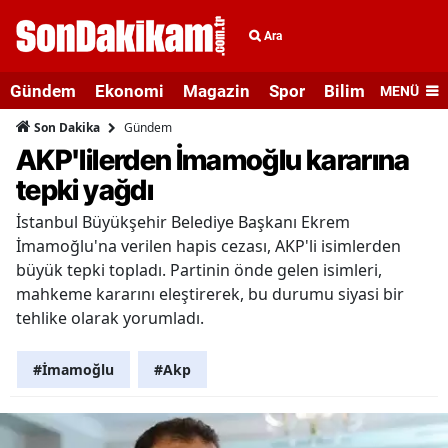
Ara
Gündem
Ekonomi
Magazin
Spor
Bilim ve Teknolo
MENÜ
Gündem
Son Dakika
AKP'lilerden İmamoğlu kararına
tepki yağdı
İstanbul Büyükşehir Belediye Başkanı Ekrem
İmamoğlu'na verilen hapis cezası, AKP'li isimlerden
büyük tepki topladı. Partinin önde gelen isimleri,
mahkeme kararını eleştirerek, bu durumu siyasi bir
tehlike olarak yorumladı.
#İmamoğlu
#Akp