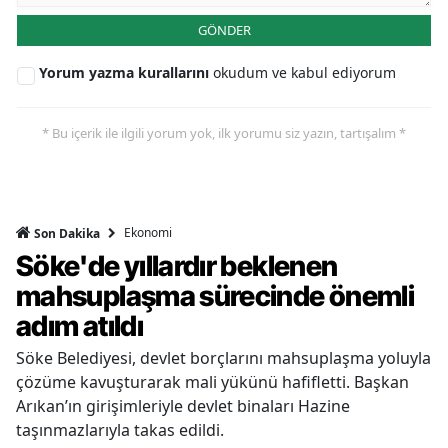
GÖNDER
Yorum yazma kurallarını
okudum ve kabul ediyorum
* Bu içerik ile ilgili yorum yok, ilk yorumu siz yazın, tartışalım *
Ekonomi
Son Dakika
Söke'de yıllardır beklenen
mahsuplaşma sürecinde önemli
adım atıldı
Söke Belediyesi, devlet borçlarını mahsuplaşma yoluyla
çözüme kavuşturarak mali yükünü hafifletti. Başkan
Arıkan’ın girişimleriyle devlet binaları Hazine
taşınmazlarıyla takas edildi.