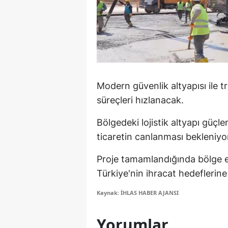
M
İ
İ
K
Modern güvenlik altyapısı ile t
K
süreçleri hızlanacak.
K
Bölgedeki lojistik altyapı güçle
ticaretin canlanması bekleniyo
Kı
Proje tamamlandığında bölge e
K
Türkiye'nin ihracat hedeflerin
K
Kaynak: İHLAS HABER AJANSI
K
Yorumlar
K