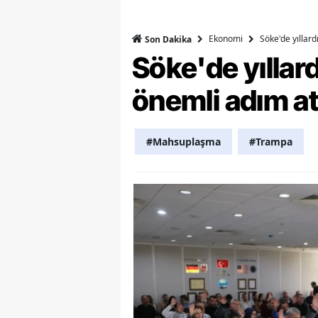
S
Ekonomi
Söke'de yıllar
Son Dakika
Si
Söke'de yılla
S
önemli adım at
S
T
#Mahsuplaşma
#Trampa
T
T
T
Ş
U
V