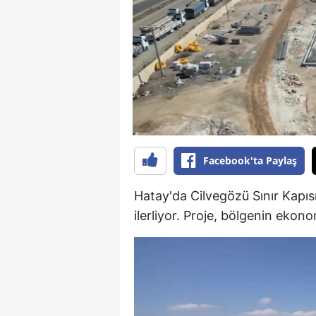
B
B
Bi
B
B
B
Facebook'ta Paylaş
Ç
Hatay'da Cilvegözü Sınır Kapısı
ilerliyor. Proje, bölgenin ekon
Ç
Ç
D
D