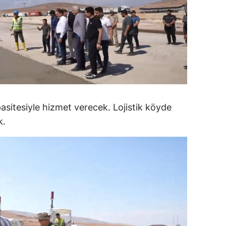
dirne
lazığ
rzincan
rzurum
skişehir
pasitesiyle hizmet verecek. Lojistik köyde
aziantep
k.
iresun
ümüşhane
akkari
atay
sparta