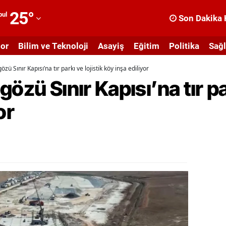
25
°
bul
Son Dakika 
dana
or
Bilim ve Teknoloji
Asayiş
Eğitim
Politika
Sağl
dıyaman
zü Sınır Kapısı’na tır parkı ve lojistik köy inşa ediliyor
fyonkarahisar
özü Sınır Kapısı’na tır par
ğrı
or
masya
nkara
ntalya
rtvin
ydın
alıkesir