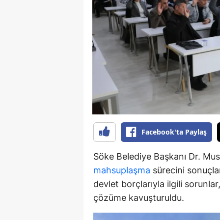
Y
Z
A
B
K
K
Facebook'ta Paylaş
B
Söke Belediye Başkanı Dr. Must
Ş
mahsuplaşma
sürecini sonuçlan
B
devlet borçlarıyla ilgili sorunl
çözüme kavuşturuldu.
A
I