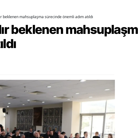
amsun
dır beklenen mahsuplaşma sürecinde önemli adım atıldı
irt
rdır beklenen mahsuplaş
inop
ıldı
ivas
ekirdağ
okat
rabzon
unceli
anlıurfa
şak
an