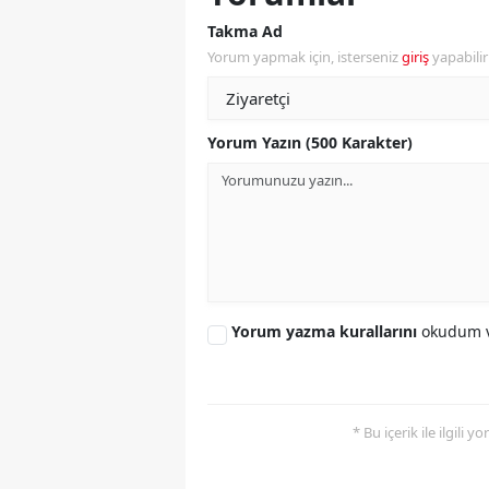
Takma Ad
M
Yorum yapmak için, isterseniz
giriş
yapabili
M
K
Yorum Yazın (500 Karakter)
M
M
M
N
Yorum yazma kurallarını
okudum v
N
O
* Bu içerik ile ilgili 
R
S