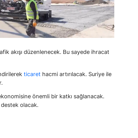
ersin
stanbul
zmir
ars
rafik akışı düzenlenecek. Bu sayede ihracat
astamonu
ayseri
ndirilerek
ticaret
hacmi artırılacak. Suriye ile
r.
rklareli
konomisine önemli bir katkı sağlanacak.
ırşehir
e destek olacak.
ocaeli
onya
ütahya