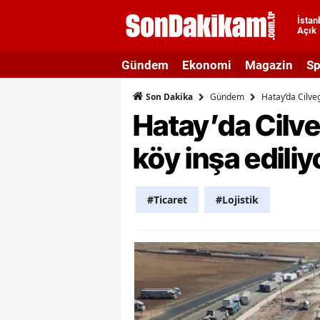
İstan
Açık
A
Gündem
Ekonomi
Magazin
Sp
A
Gündem
Hatay’da Cilvegö
Son Dakika
A
Hatay’da Cilveg
A
köy inşa ediliy
A
A
#Ticaret
#Lojistik
A
A
A
B