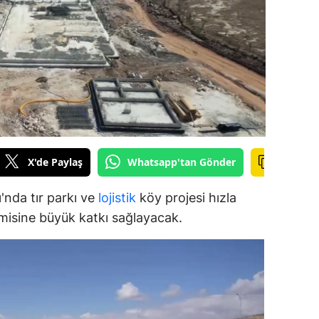
ilecik
ingöl
tlis
olu
urdur
ursa
X'de Paylaş
Whatsapp'tan Gönder
anakkale
'nda tır parkı ve
lojistik
köy projesi hızla
omisine büyük katkı sağlayacak.
ankırı
orum
enizli
iyarbakır