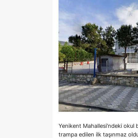
Y
K
Ki
O
D
Yenikent Mahallesi’ndeki okul
trampa edilen ilk taşınmaz ol