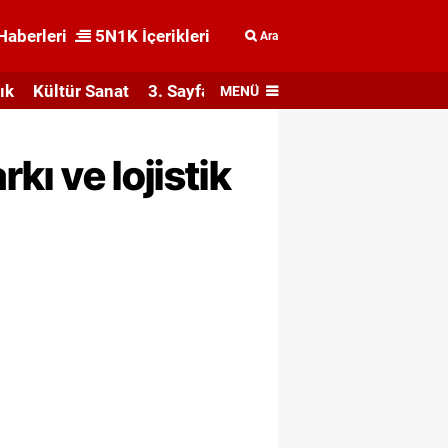
Haberleri
5N1K İçerikleri
Ara
ık
Kültür Sanat
3. Sayfa
MENÜ
kı ve lojistik