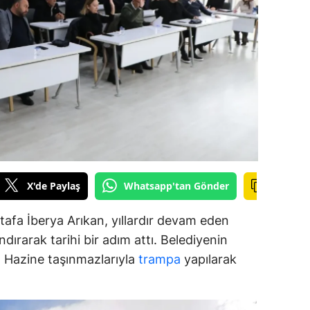
ozgat
onguldak
ksaray
ayburt
araman
ırıkkale
X'de Paylaş
Whatsapp'tan Gönder
atman
afa İberya Arıkan, yıllardır devam eden
ırnak
dırarak tarihi bir adım attı. Belediyenin
artın
ar, Hazine taşınmazlarıyla
trampa
yapılarak
rdahan
ğdır