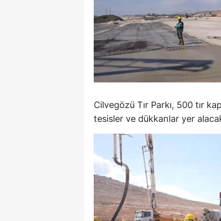
E
E
E
E
E
Cilvegözü Tır Parkı, 500 tır ka
G
tesisler ve dükkanlar yer alaca
G
G
H
H
I