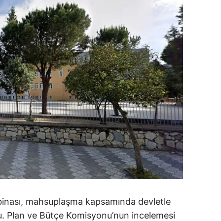
alova
arabük
lis
smaniye
üzce
 binası, mahsuplaşma kapsamında devletle
du. Plan ve Bütçe Komisyonu’nun incelemesi