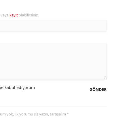
alatya
r veya
kayıt
olabilirsiniz.
anisa
ahramanmaraş
ardin
uğla
uş
evşehir
e kabul ediyorum
GÖNDER
iğde
rdu
yorum yok, ilk yorumu siz yazın, tartışalım *
ize
akarya