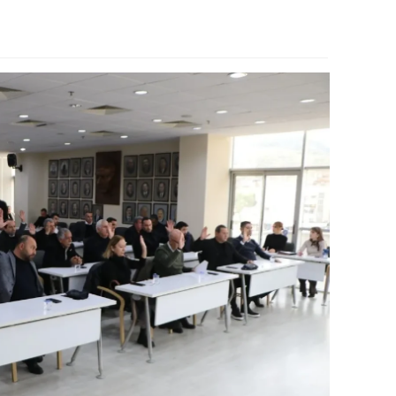
ozgat
onguldak
ksaray
ayburt
araman
ırıkkale
atman
ırnak
artın
rdahan
ğdır