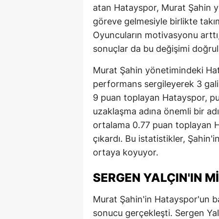
atan Hatayspor, Murat Şahin y
E
göreve gelmesiyle birlikte tak
E
Oyuncuların motivasyonu arttı
sonuçlar da bu değişimi doğrula
E
Murat Şahin yönetimindeki Hat
E
performans sergileyerek 3 gali
E
9 puan toplayan Hatayspor, pu
uzaklaşma adına önemli bir ad
G
ortalama 0.77 puan toplayan Ha
G
çıkardı. Bu istatistikler, Şahin'
ortaya koyuyor.
G
H
SERGEN YALÇIN'IN M
H
Murat Şahin'in Hatayspor'un ba
sonucu gerçekleşti. Sergen Yalç
I