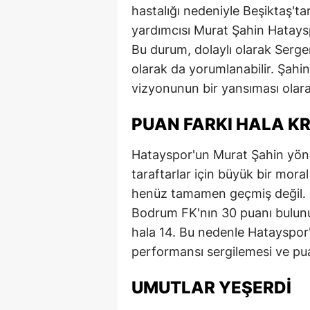
hastalığı nedeniyle Beşiktaş'tan
M
yardımcısı Murat Şahin Hataysp
İ
Bu durum, dolaylı olarak Sergen 
olarak da yorumlanabilir. Şahin'
İ
vizyonunun bir yansıması olarak
K
PUAN FARKI HALA KR
K
Hatayspor'un Murat Şahin yöne
K
taraftarlar için büyük bir mora
Kı
henüz tamamen geçmiş değil. 
Bodrum FK'nın 30 puanı bulunu
K
hala 14. Bu nedenle Hatayspor'
K
performansı sergilemesi ve pu
K
UMUTLAR YEŞERDI
K