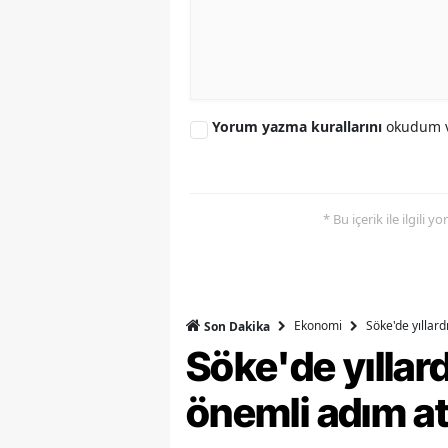
S
Si
S
Yorum yazma kurallarını
okudum v
S
T
* Bu içerik ile ilgili 
T
T
T
Ekonomi
Söke'de yıllar
Son Dakika
Söke'de yılla
Ş
önemli adım at
U
V