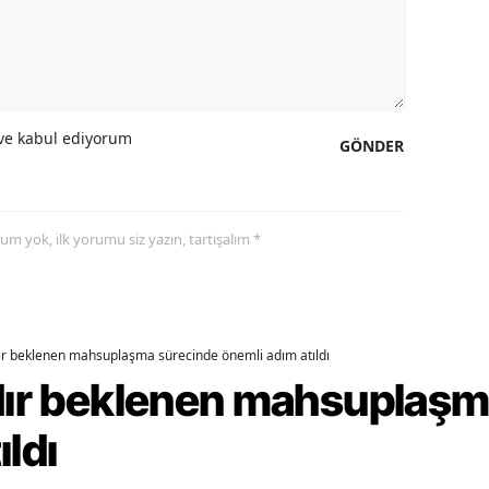
amsun
irt
inop
e kabul ediyorum
GÖNDER
ivas
ekirdağ
yorum yok, ilk yorumu siz yazın, tartışalım *
okat
rabzon
unceli
dır beklenen mahsuplaşma sürecinde önemli adım atıldı
rdır beklenen mahsuplaş
anlıurfa
ıldı
şak
an