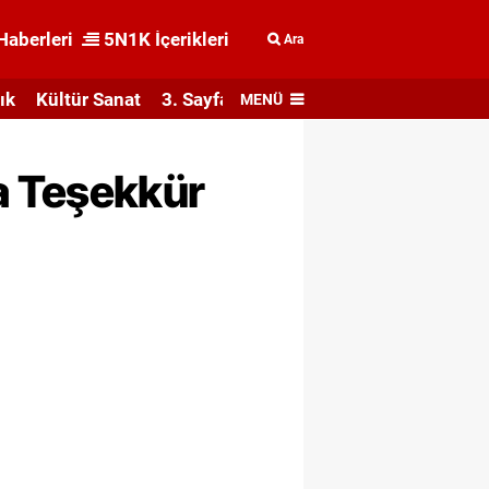
Haberleri
5N1K İçerikleri
Ara
ık
Kültür Sanat
3. Sayfa
MENÜ
a Teşekkür