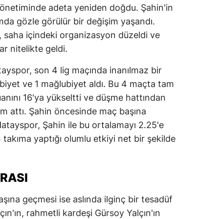
önetiminde adeta yeniden doğdu. Şahin'in
dirne
ımda gözle görülür bir değişim yaşandı.
lazığ
, saha içindeki organizasyon düzeldi ve
r nitelikte geldi.
rzincan
ayspor, son 4 lig maçında inanılmaz bir
rzurum
biyet ve 1 mağlubiyet aldı. Bu 4 maçta tam
skişehir
anını 16'ya yükseltti ve düşme hattından
ım attı. Şahin öncesinde maç başına
aziantep
tayspor, Şahin ile bu ortalamayı 2.25'e
iresun
in takıma yaptığı olumlu etkiyi net bir şekilde
ümüşhane
akkari
IRASI
atay
şına geçmesi ise aslında ilginç bir tesadüf
ın'ın, rahmetli kardeşi Gürsoy Yalçın'ın
sparta