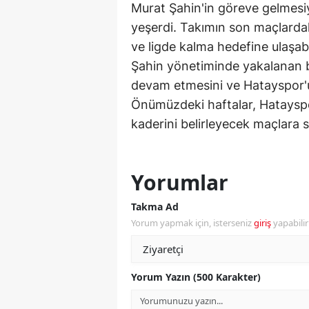
Murat Şahin'in göreve gelmesiy
M
yeşerdi. Takımın son maçlarda
ve ligde kalma hedefine ulaşabil
M
Şahin yönetiminde yakalanan 
K
devam etmesini ve Hatayspor'un
Önümüzdeki haftalar, Hatayspo
M
kaderini belirleyecek maçlara 
M
M
Yorumlar
N
Takma Ad
N
Yorum yapmak için, isterseniz
giriş
yapabili
O
R
Yorum Yazın (500 Karakter)
S