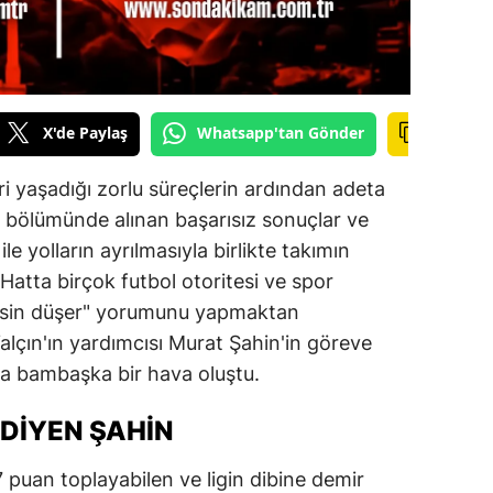
ilecik
ingöl
tlis
X'de Paylaş
Whatsapp'tan Gönder
olu
 yaşadığı zorlu süreçlerin ardından adeta
urdur
 bölümünde alınan başarısız sonuçlar ve
le yolların ayrılmasıyla birlikte takımın
ursa
Hatta birçok futbol otoritesi ve spor
anakkale
esin düşer" yorumunu yapmaktan
ankırı
lçın'ın yardımcısı Murat Şahin'in göreve
da bambaşka bir hava oluştu.
orum
 DIYEN ŞAHIN
enizli
iyarbakır
 puan toplayabilen ve ligin dibine demir