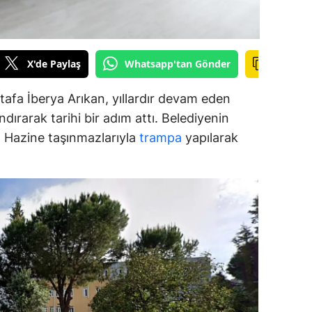
alova
arabük
X'de Paylaş
Whatsapp'tan Gönder
lis
afa İberya Arıkan, yıllardır devam eden
smaniye
dırarak tarihi bir adım attı. Belediyenin
ar, Hazine taşınmazlarıyla
trampa
yapılarak
üzce