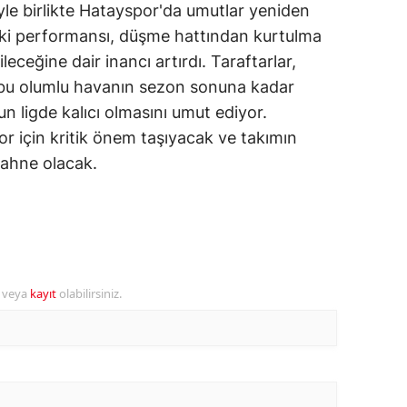
le birlikte Hatayspor'da umutlar yeniden
alatya
ki performansı, düşme hattından kurtulma
eceğine dair inancı artırdı. Taraftarlar,
anisa
bu olumlu havanın sezon sonuna kadar
ahramanmaraş
 ligde kalıcı olmasını umut ediyor.
r için kritik önem taşıyacak ve takımın
ardin
sahne olacak.
uğla
uş
evşehir
iğde
r veya
kayıt
olabilirsiniz.
rdu
ize
akarya