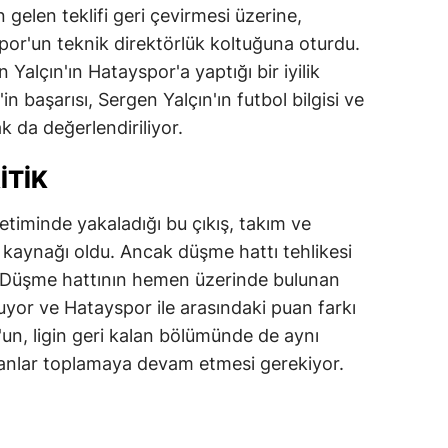
 gelen teklifi geri çevirmesi üzerine,
ersin
or'un teknik direktörlük koltuğuna oturdu.
stanbul
Yalçın'ın Hatayspor'a yaptığı bir iyilik
in başarısı, Sergen Yalçın'ın futbol bilgisi ve
zmir
 da değerlendiriliyor.
ars
ITIK
astamonu
timinde yakaladığı bu çıkış, takım ve
ayseri
l kaynağı oldu. Ancak düşme hattı tehlikesi
rklareli
Düşme hattının hemen üzerinde bulunan
yor ve Hatayspor ile arasındaki puan farkı
ırşehir
un, ligin geri kalan bölümünde de aynı
ocaeli
anlar toplamaya devam etmesi gerekiyor.
onya
ütahya