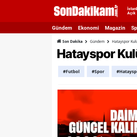
İstan
Açık
A
Gündem
Ekonomi
Magazin
Sp
A
Gündem
Hatayspor Kul
Son Dakika
A
Hatayspor Kul
A
A
#Futbol
#Spor
#Hataysp
A
A
A
A
B