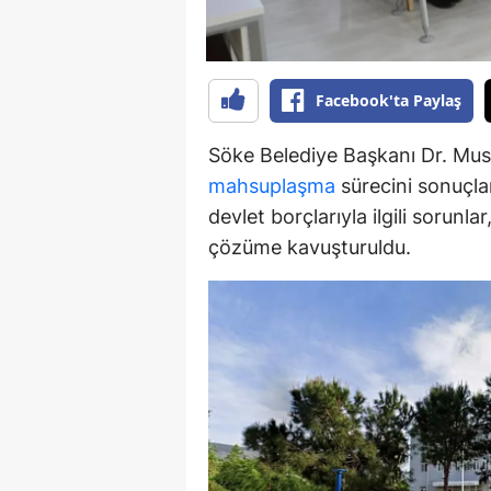
Y
K
Facebook'ta Paylaş
Ki
Söke Belediye Başkanı Dr. Must
O
mahsuplaşma
sürecini sonuçlan
devlet borçlarıyla ilgili sorunl
D
çözüme kavuşturuldu.