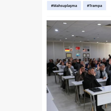
#Mahsuplaşma
#Trampa
Y
Z
A
B
K
K
B
Ş
B
A
I