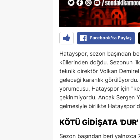
B
B
Bi
Facebook'ta Paylaş
B
Hatayspor, sezon başından beri
B
küllerinden doğdu. Sezonun ilk
teknik direktör Volkan Demirel i
B
geleceği karanlık görülüyordu. 
Ç
yorumcusu, Hatayspor için "k
Ç
çekinmiyordu. Ancak Sergen Ya
gelmesiyle birlikte Hatayspor'
Ç
KÖTÜ GIDIŞATA 'DUR'
D
D
Sezon başından beri yalnızca 7