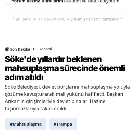
Yorum yazma kurallarını
okudum ve kabul ediyorum
* Bu içerik ile ilgili yorum yok, ilk yorumu siz yazın, tartışalım *
Ekonomi
Son Dakika
Söke'de yıllardır beklenen
mahsuplaşma sürecinde önemli
adım atıldı
Söke Belediyesi, devlet borçlarını mahsuplaşma yoluyla
çözüme kavuşturarak mali yükünü hafifletti. Başkan
Arıkan’ın girişimleriyle devlet binaları Hazine
taşınmazlarıyla takas edildi.
#Mahsuplaşma
#Trampa