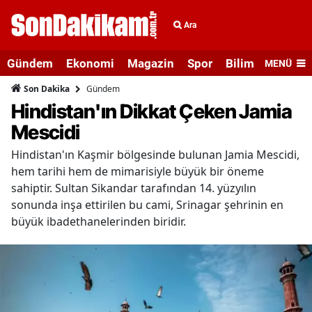
Ara
Gündem
Ekonomi
Magazin
Spor
Bilim ve Teknolo
MENÜ
Gündem
Son Dakika
Hindistan'ın Dikkat Çeken Jamia
Mescidi
Hindistan'ın Kaşmir bölgesinde bulunan Jamia Mescidi,
hem tarihi hem de mimarisiyle büyük bir öneme
sahiptir. Sultan Sikandar tarafından 14. yüzyılın
sonunda inşa ettirilen bu cami, Srinagar şehrinin en
büyük ibadethanelerinden biridir.