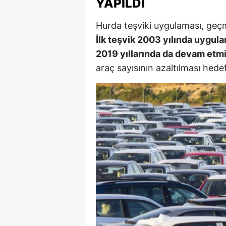
YAPILDI
S
Hurda teşviki uygulaması, geçmi
Si
İlk teşvik 2003 yılında uygul
2019 yıllarında da devam etmiş
S
araç sayısının azaltılması hede
S
T
T
T
T
Ş
U
V