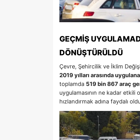
Y
Z
A
GEÇMIŞ UYGULAMADA
B
DÖNÜŞTÜRÜLDÜ
K
Çevre, Şehircilik ve İklim Değiş
2019 yılları arasında uygulan
K
toplamda
519 bin 867 araç ge
B
uygulamasının ne kadar etkili 
Ş
hızlandırmak adına faydalı ol
B
A
I