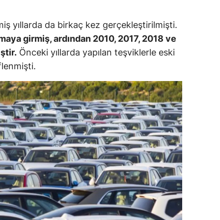
amsun
ş yıllarda da birkaç kez gerçekleştirilmişti.
irt
amaya girmiş, ardından 2010, 2017, 2018 ve
tir.
Önceki yıllarda yapılan teşviklerle eski
inop
flenmişti.
ivas
ekirdağ
okat
rabzon
unceli
anlıurfa
şak
an