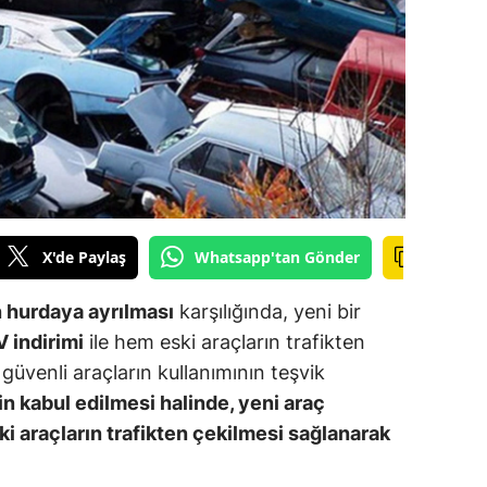
ilecik
ingöl
tlis
olu
urdur
ursa
X'de Paylaş
Whatsapp'tan Gönder
anakkale
n hurdaya ayrılması
karşılığında, yeni bir
ankırı
 indirimi
ile hem eski araçların trafikten
üvenli araçların kullanımının teşvik
orum
in kabul edilmesi halinde, yeni araç
enizli
ki araçların trafikten çekilmesi sağlanarak
iyarbakır