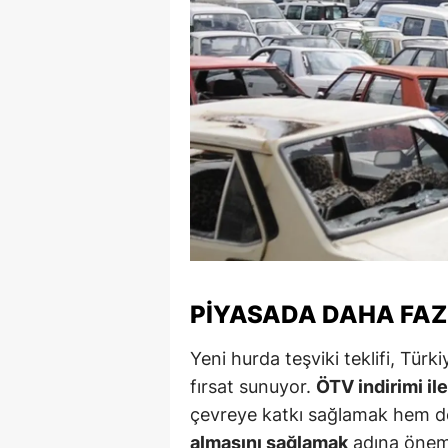
Y
K
Ki
O
D
PİYASADA DAHA FAZ
Yeni hurda teşviki teklifi, Türki
fırsat sunuyor.
ÖTV indirimi ile
çevreye katkı sağlamak hem 
almasını sağlamak
adına önemli