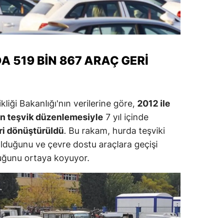
ozgat
onguldak
ksaray
 519 BIN 867 ARAÇ GERI
ayburt
araman
ikliği Bakanlığı'nın verilerine göre,
2012 ile
an teşvik düzenlemesiyle
7 yıl içinde
ırıkkale
ri dönüştürüldü
. Bu rakam, hurda teşviki
atman
olduğunu ve çevre dostu araçlara geçişi
ırnak
duğunu ortaya koyuyor.
artın
rdahan
ğdır