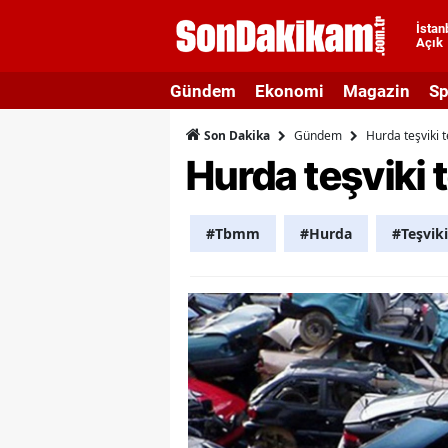
İstan
Açık
A
Gündem
Ekonomi
Magazin
Sp
A
Gündem
Hurda teşviki 
Son Dakika
A
Hurda teşviki 
A
A
#Tbmm
#Hurda
#Teşviki
A
A
A
A
B