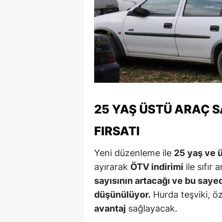
M
İ
İ
K
K
25 YAŞ ÜSTÜ ARAÇ SA
K
FIRSATI
Kı
Yeni düzenleme ile
25 yaş ve ü
K
ayırarak
ÖTV indirimi
ile sıfır 
K
sayısının artacağı ve bu say
düşünülüyor.
Hurda teşviki, öz
K
avantaj
sağlayacak.
K