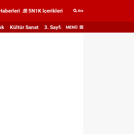
Haberleri
5N1K İçerikleri
Ara
ık
Kültür Sanat
3. Sayfa
MENÜ