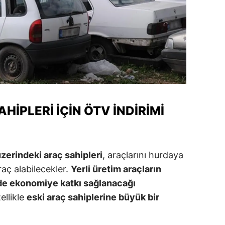
ersin
stanbul
zmir
ars
astamonu
HIPLERI İÇIN ÖTV İNDIRIMI
ayseri
rklareli
zerindeki araç sahipleri
, araçlarını hurdaya
ırşehir
araç alabilecekler.
Yerli üretim araçların
ocaeli
ede ekonomiye katkı sağlanacağı
ellikle
eski araç sahiplerine büyük bir
onya
ütahya