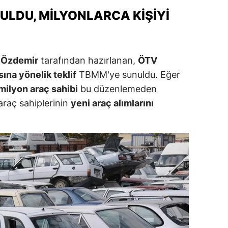
dirne
ULDU, MILYONLARCA KIŞIYI
lazığ
rzincan
l Özdemir
tarafından hazırlanan,
ÖTV
ına yönelik teklif
TBMM'ye sunuldu. Eğer
rzurum
milyon araç sahibi
bu düzenlemeden
skişehir
araç sahiplerinin
yeni araç alımlarını
aziantep
iresun
ümüşhane
akkari
atay
sparta