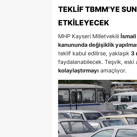
E
TEKLIF TBMM'YE SUN
E
ETKILEYECEK
E
MHP Kayseri Milletvekili
İsmai
kanununda değişiklik yapılmas
E
teklif kabul edilirse, yaklaşık
3 
E
faydalanabilecek. Teşvik, eski 
G
kolaylaştırmayı
amaçlıyor.
G
G
H
H
I