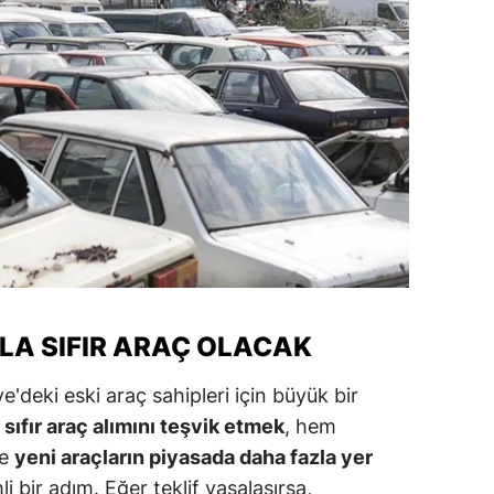
alova
arabük
lis
smaniye
üzce
LA SIFIR ARAÇ OLACAK
ye'deki eski araç sahipleri için büyük bir
 sıfır araç alımını teşvik etmek
, hem
de
yeni araçların piyasada daha fazla yer
 bir adım. Eğer teklif yasalaşırsa,