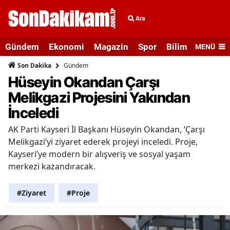
Ara
Gündem
Ekonomi
Magazin
Spor
Bilim ve Teknolo
MENÜ
Gündem
Son Dakika
Hüseyin Okandan Çarşı
Melikgazi Projesini Yakından
İnceledi
AK Parti Kayseri İl Başkanı Hüseyin Okandan, ‘Çarşı
Melikgazi’yi ziyaret ederek projeyi inceledi. Proje,
Kayseri’ye modern bir alışveriş ve sosyal yaşam
merkezi kazandıracak.
#Ziyaret
#Proje