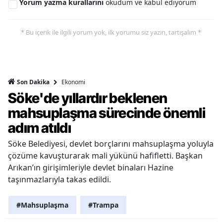
Yorum yazma kurallarını
okudum ve kabul ediyorum
* Bu içerik ile ilgili yorum yok, ilk yorumu siz yazın, tartışalım *
Ekonomi
Son Dakika
Söke'de yıllardır beklenen
mahsuplaşma sürecinde önemli
adım atıldı
Söke Belediyesi, devlet borçlarını mahsuplaşma yoluyla
çözüme kavuşturarak mali yükünü hafifletti. Başkan
Arıkan’ın girişimleriyle devlet binaları Hazine
taşınmazlarıyla takas edildi.
#Mahsuplaşma
#Trampa