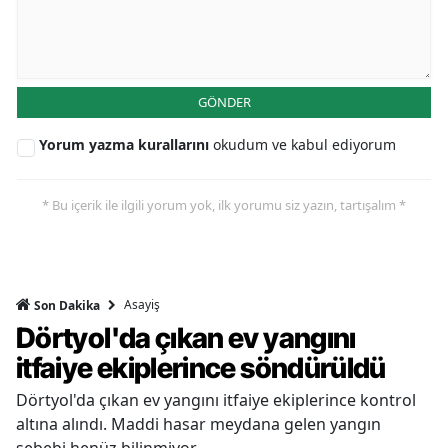
GÖNDER
Yorum yazma kurallarını
okudum ve kabul ediyorum
* Bu içerik ile ilgili yorum yok, ilk yorumu siz yazın, tartışalım *
Asayiş
Son Dakika
Dörtyol'da çıkan ev yangını
itfaiye ekiplerince söndürüldü
Dörtyol'da çıkan ev yangını itfaiye ekiplerince kontrol
altına alındı. Maddi hasar meydana gelen yangın
sebebi henüz bilinmiyor.