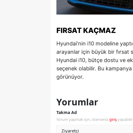
Y
K
FIRSAT KAÇMAZ
Ki
Hyundai'nin i10 modeline yaptı
O
arayanlar için büyük bir fırsat 
Hyundai i10, bütçe dostu ve eko
D
seçenek olabilir. Bu kampanya 
görünüyor.
Yorumlar
Takma Ad
Yorum yapmak için, isterseniz
giriş
yapabili