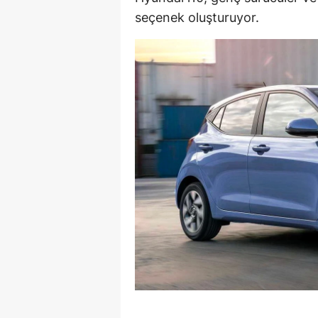
seçenek oluşturuyor.
E
E
E
E
E
G
G
G
H
H
I