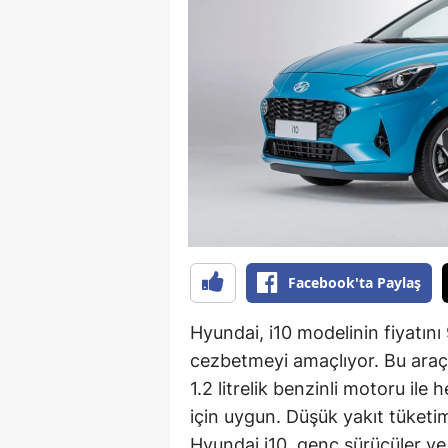
B
B
Bi
B
B
B
Ç
Facebook'ta Paylaş
Ç
Hyundai, i10 modelinin fiyatını
Ç
cezbetmeyi amaçlıyor. Bu araç
1.2 litrelik benzinli motoru ile
D
için uygun. Düşük yakıt tüketi
D
Hyundai i10, genç sürücüler ve i