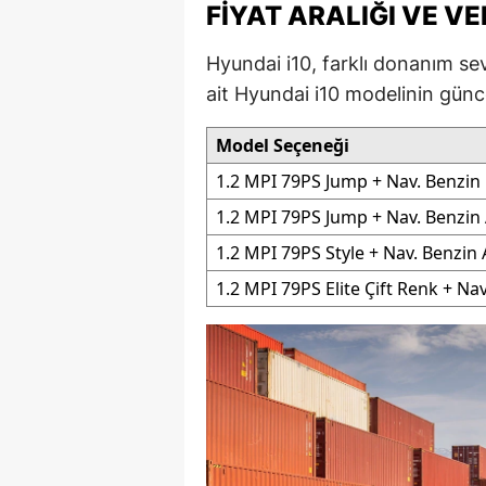
FIYAT ARALIĞI VE V
M
Hyundai i10, farklı donanım sevi
İ
ait Hyundai i10 modelinin güncel
İ
Model Seçeneği
K
1.2 MPI 79PS Jump + Nav. Benzin
K
1.2 MPI 79PS Jump + Nav. Benzi
1.2 MPI 79PS Style + Nav. Benzin
K
1.2 MPI 79PS Elite Çift Renk + Na
Kı
K
K
K
K