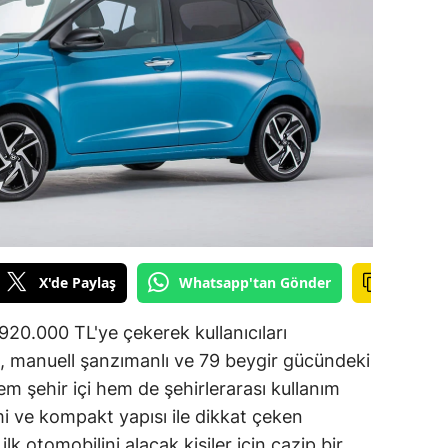
ilecik
ingöl
tlis
olu
urdur
ursa
anakkale
X'de Paylaş
Whatsapp'tan Gönder
ankırı
 920.000 TL'ye çekerek kullanıcıları
orum
, manuell şanzımanlı ve 79 beygir gücündeki
 hem şehir içi hem de şehirlerarası kullanım
enizli
mi ve kompakt yapısı ile dikkat çeken
iyarbakır
lk otomobilini alacak kişiler için cazip bir