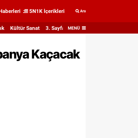
Haberleri
5N1K İçerikleri
Ara
ık
Kültür Sanat
3. Sayfa
MENÜ
mpanya Kaçacak