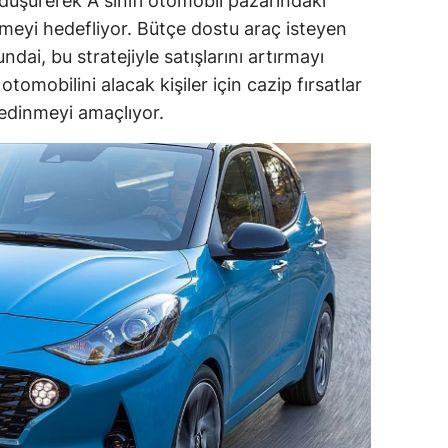
 düşürerek A sınıfı otomobil pazarındaki
eyi hedefliyor. Bütçe dostu araç isteyen
ozgat
ndai, bu stratejiyle satışlarını artırmayı
onguldak
otomobilini alacak kişiler için cazip fırsatlar
 edinmeyi amaçlıyor.
ksaray
ayburt
araman
ırıkkale
atman
ırnak
artın
rdahan
ğdır