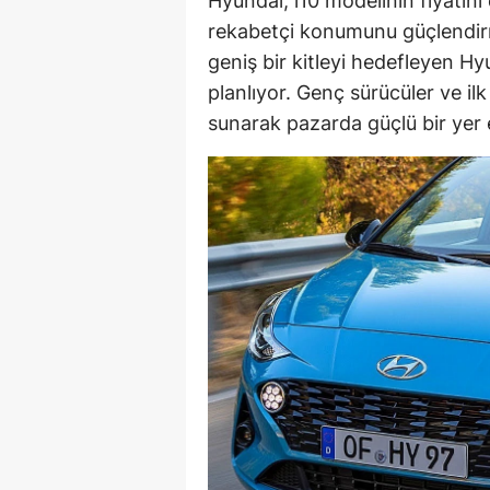
Hyundai, i10 modelinin fiyatını
rekabetçi konumunu güçlendirm
Y
geniş bir kitleyi hedefleyen Hyu
Z
planlıyor. Genç sürücüler ve ilk 
sunarak pazarda güçlü bir yer
A
B
K
K
B
Ş
B
A
I