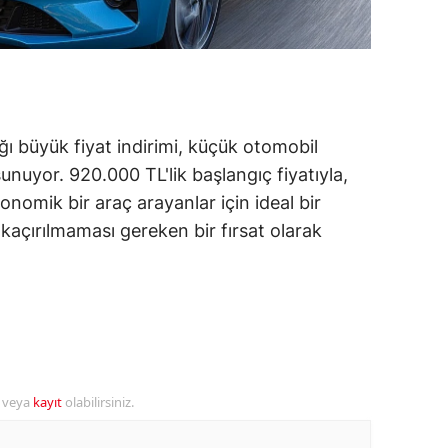
alova
arabük
lis
ğı büyük fiyat indirimi, küçük otomobil
smaniye
sunuyor. 920.000 TL'lik başlangıç fiyatıyla,
nomik bir araç arayanlar için ideal bir
üzce
kaçırılmaması gereken bir fırsat olarak
r veya
kayıt
olabilirsiniz.