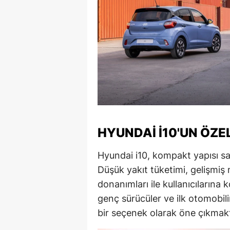
M
M
K
M
M
M
HYUNDAI I10'UN ÖZE
N
Hyundai i10, kompakt yapısı sayes
N
Düşük yakıt tüketimi, gelişmiş 
donanımları ile kullanıcılarına 
O
genç sürücüler ve ilk otomobilin
R
bir seçenek olarak öne çıkmakt
S