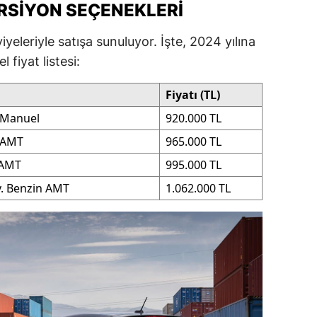
ERSIYON SEÇENEKLERI
ersin
yeleriyle satışa sunuluyor. İşte, 2024 yılına
stanbul
 fiyat listesi:
zmir
Fiyatı (TL)
ars
 Manuel
920.000 TL
astamonu
n AMT
965.000 TL
 AMT
995.000 TL
ayseri
v. Benzin AMT
1.062.000 TL
rklareli
ırşehir
ocaeli
onya
ütahya