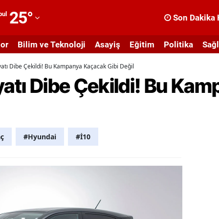
25
°
bul
Son Dakika 
dana
or
Bilim ve Teknoloji
Asayiş
Eğitim
Politika
Sağl
dıyaman
yatı Dibe Çekildi! Bu Kampanya Kaçacak Gibi Değil
fyonkarahisar
yatı Dibe Çekildi! Bu Ka
ğrı
masya
nkara
ç
#Hyundai
#İ10
ntalya
rtvin
ydın
alıkesir