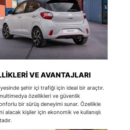
alatya
anisa
ahramanmaraş
ardin
uğla
uş
LLIKLERI VE AVANTAJLARI
evşehir
inde şehir içi trafiği için ideal bir araçtır.
iğde
multimedya özellikleri ve güvenlik
konforlu bir sürüş deneyimi sunar. Özellikle
rdu
i alacak kişiler için ekonomik ve kullanışlı
ize
adır.
akarya