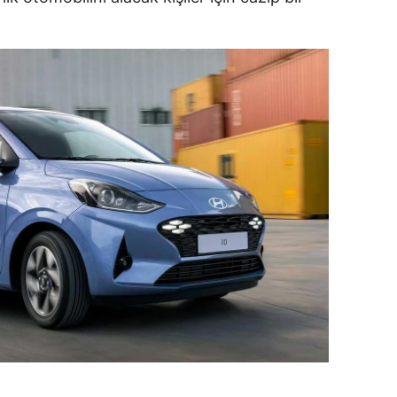
dirne
lazığ
rzincan
rzurum
skişehir
aziantep
iresun
ümüşhane
akkari
atay
sparta