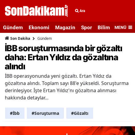
Ara
Gündem
Ekonomi
Magazin
Spor
Bilim ve Teknolo
MENÜ
Gündem
Son Dakika
İBB soruşturmasında bir gözaltı
daha: Ertan Yıldız da gözaltına
alındı
İBB operasyonunda yeni gözaltı. Ertan Yıldız da
gözaltına alındı. Toplam sayı 88'e yükseldi. Soruşturma
derinleşiyor. İşte Ertan Yıldız'nı gözaltına alınması
hakkında detaylar...
#İbb
#Soruşturma
#Gözaltı