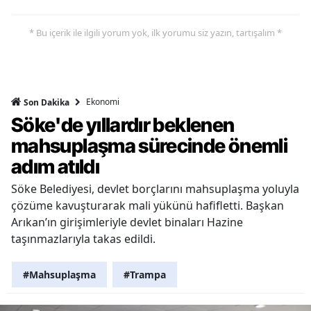
* Bu içerik ile ilgili yorum yok, ilk yorumu siz yazın, tartışalım *
Ekonomi
Son Dakika
Söke'de yıllardır beklenen
mahsuplaşma sürecinde önemli
adım atıldı
Söke Belediyesi, devlet borçlarını mahsuplaşma yoluyla
çözüme kavuşturarak mali yükünü hafifletti. Başkan
Arıkan’ın girişimleriyle devlet binaları Hazine
taşınmazlarıyla takas edildi.
#Mahsuplaşma
#Trampa