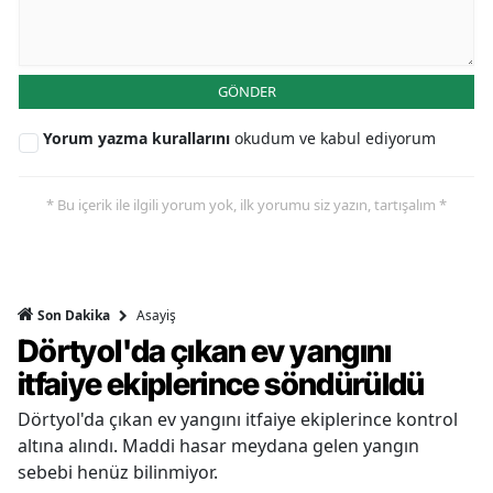
GÖNDER
Yorum yazma kurallarını
okudum ve kabul ediyorum
* Bu içerik ile ilgili yorum yok, ilk yorumu siz yazın, tartışalım *
Asayiş
Son Dakika
Dörtyol'da çıkan ev yangını
itfaiye ekiplerince söndürüldü
Dörtyol'da çıkan ev yangını itfaiye ekiplerince kontrol
altına alındı. Maddi hasar meydana gelen yangın
sebebi henüz bilinmiyor.