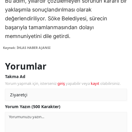
Bu adım, yıllardır çözülemeyen sorunun kararlı bir
yaklaşımla sonuçlandırılması olarak
değerlendiriliyor. Söke Belediyesi, sürecin
başarıyla tamamlanmasından dolayı
memnuniyetini dile getirdi.
Kaynak: İHLAS HABER AJANSI
Yorumlar
Takma Ad
Yorum yapmak için, isterseniz
giriş
yapabilir veya
kayıt
olabilirsiniz.
Yorum Yazın (500 Karakter)