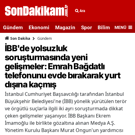
Ara
Gündem
Ekonomi
Magazin
Spor
Bilim ve Teknolo
MENÜ
Gündem
Son Dakika
İBB'de yolsuzluk
soruşturmasında yeni
gelişmeler: Emrah Bağdatlı
telefonunu evde bırakarak yurt
dışına kaçmış
İstanbul Cumhuriyet Başsavcılığı tarafından İstanbul
Büyükşehir Belediyesi'ne (İBB) yönelik yürütülen terör
ve örgütlü suçlarla ilgili iki ayrı soruşturmada dikkat
çeken gelişmeler yaşanıyor. İBB Başkanı Ekrem
İmamoğlu ile birlikte gözaltına alınan Medya A.Ş.
Yönetim Kurulu Başkanı Murat Ongun'un yardımcısı