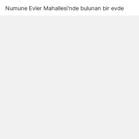
Numune Evler Mahallesi'nde bulunan bir evde
bilinmeyen nedenle yangın çıktı. Olay,
çevredekiler tarafından fark edilerek yetkililere
bildirildi.
Hatay Büyükşehir Belediyesi'ne bağlı itfaiye
ekipleri hızla olay yerine ulaştı. Yangın,