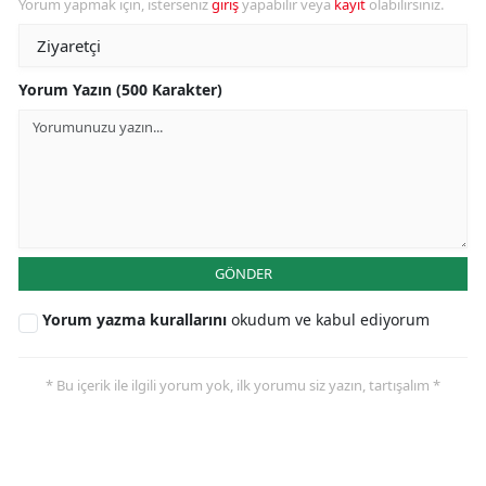
Yorum yapmak için, isterseniz
giriş
yapabilir veya
kayıt
olabilirsiniz.
Yorum Yazın (500 Karakter)
GÖNDER
Yorum yazma kurallarını
okudum ve kabul ediyorum
* Bu içerik ile ilgili yorum yok, ilk yorumu siz yazın, tartışalım *