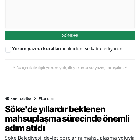
GÖNDER
Yorum yazma kurallarını
okudum ve kabul ediyorum
* Bu içerik ile ilgili yorum yok, ilk yorumu siz yazın, tartışalım *
Ekonomi
Son Dakika
Söke'de yıllardır beklenen
mahsuplaşma sürecinde önemli
adım atıldı
Söke Belediyesi, devlet borçlarını mahsuplaşma yoluyla