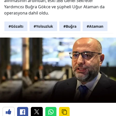
alınmasının ardından, eski İBB Genel Sekreter
Yardımcısı Buğra Gökce ve şüpheli Uğur Ataman da
operasyona dahil oldu.
#Gözaltı
#Yolsuzluk
#Buğra
#Ataman