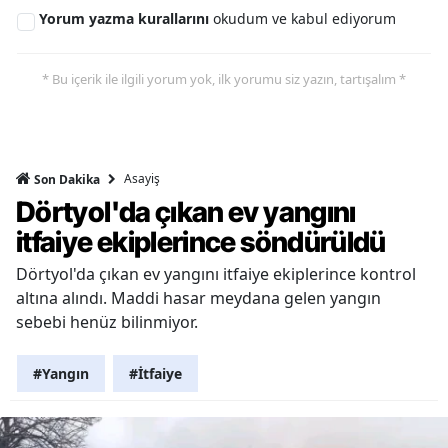
Yorum yazma kurallarını
okudum ve kabul ediyorum
* Bu içerik ile ilgili yorum yok, ilk yorumu siz yazın, tartışalım *
Asayiş
Son Dakika
Dörtyol'da çıkan ev yangını
itfaiye ekiplerince söndürüldü
Dörtyol'da çıkan ev yangını itfaiye ekiplerince kontrol
altına alındı. Maddi hasar meydana gelen yangın
sebebi henüz bilinmiyor.
#Yangın
#İtfaiye