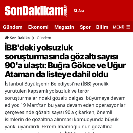
Ara
Gündem
Ekonomi
Magazin
Spor
Bilim ve Teknolo
MENÜ
Gündem
Son Dakika
İBB'deki yolsuzluk
soruşturmasında gözaltı sayısı
90'a ulaştı: Buğra Gökce ve Uğur
Ataman da listeye dahil oldu
İstanbul Büyükşehir Belediyesi'ne (İBB) yönelik
yürütülen kapsamlı yolsuzluk ve terör
soruşturmalarındaki gözaltı dalgası büyümeye devam
ediyor. 19 Mart'tan bu yana devam eden operasyonlar
çerçevesinde gözaltı sayısı 90'a çıkarken, önemli
isimlerin de gözaltına alınması kamuoyunda büyük
yankı uyandırdı. Ekrem İmamoğlu'nun gözaltına