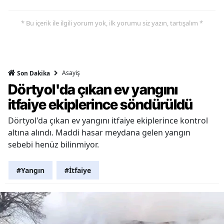
* Bu içerik ile ilgili yorum yok, ilk yorumu siz yazın, tartışalım *
Asayiş
Son Dakika
Dörtyol'da çıkan ev yangını
itfaiye ekiplerince söndürüldü
Dörtyol'da çıkan ev yangını itfaiye ekiplerince kontrol
altına alındı. Maddi hasar meydana gelen yangın
sebebi henüz bilinmiyor.
#Yangın
#İtfaiye