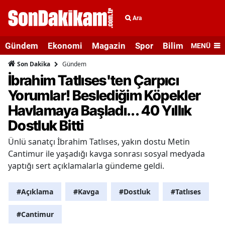
Ara
Gündem
Ekonomi
Magazin
Spor
Bilim ve Teknolo
MENÜ
Gündem
Son Dakika
İbrahim Tatlıses'ten Çarpıcı
Yorumlar! Beslediğim Köpekler
Havlamaya Başladı... 40 Yıllık
Dostluk Bitti
Ünlü sanatçı İbrahim Tatlıses, yakın dostu Metin
Cantimur ile yaşadığı kavga sonrası sosyal medyada
yaptığı sert açıklamalarla gündeme geldi.
#Açıklama
#Kavga
#Dostluk
#Tatlıses
#Cantimur