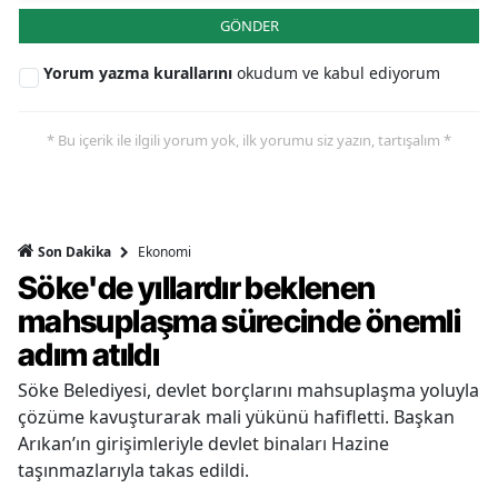
GÖNDER
Yorum yazma kurallarını
okudum ve kabul ediyorum
* Bu içerik ile ilgili yorum yok, ilk yorumu siz yazın, tartışalım *
Ekonomi
Son Dakika
Söke'de yıllardır beklenen
mahsuplaşma sürecinde önemli
adım atıldı
Söke Belediyesi, devlet borçlarını mahsuplaşma yoluyla
çözüme kavuşturarak mali yükünü hafifletti. Başkan
Arıkan’ın girişimleriyle devlet binaları Hazine
taşınmazlarıyla takas edildi.