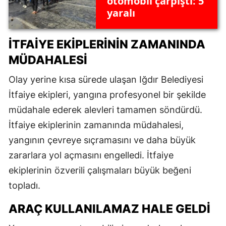
otomobil çarpıştı: 5
yaralı
İTFAIYE EKIPLERININ ZAMANINDA
MÜDAHALESI
Olay yerine kısa sürede ulaşan Iğdır Belediyesi
İtfaiye ekipleri, yangına profesyonel bir şekilde
müdahale ederek alevleri tamamen söndürdü.
İtfaiye ekiplerinin zamanında müdahalesi,
yangının çevreye sıçramasını ve daha büyük
zararlara yol açmasını engelledi. İtfaiye
ekiplerinin özverili çalışmaları büyük beğeni
topladı.
ARAÇ KULLANILAMAZ HALE GELDI