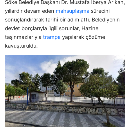
Söke Belediye Başkanı Dr. Mustafa İberya Arıkan,
yıllardır devam eden
mahsuplaşma
sürecini
sonuçlandırarak tarihi bir adım attı. Belediyenin
devlet borçlarıyla ilgili sorunlar, Hazine
taşınmazlarıyla
trampa
yapılarak çözüme
kavuşturuldu.