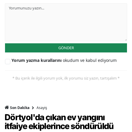
GÖNDER
Yorum yazma kurallarını
okudum ve kabul ediyorum
* Bu içerik ile ilgili yorum yok, ilk yorumu siz yazın, tartışalım *
Asayiş
Son Dakika
Dörtyol'da çıkan ev yangını
itfaiye ekiplerince söndürüldü