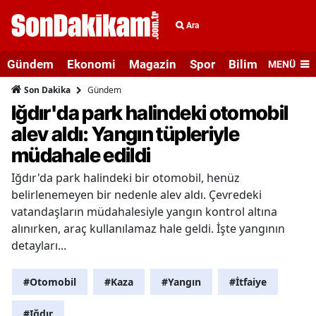
Ara
Gündem
Ekonomi
Magazin
Spor
Bilim ve Teknolo
MENÜ
Gündem
Son Dakika
Iğdır'da park halindeki otomobil
alev aldı: Yangın tüpleriyle
müdahale edildi
Iğdır'da park halindeki bir otomobil, henüz
belirlenemeyen bir nedenle alev aldı. Çevredeki
vatandaşların müdahalesiyle yangın kontrol altına
alınırken, araç kullanılamaz hale geldi. İşte yangının
detayları...
#Otomobil
#Kaza
#Yangın
#İtfaiye
#Iğdır