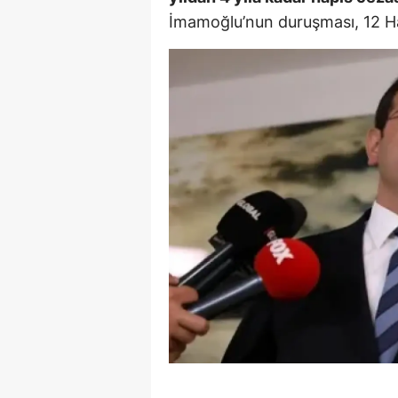
İmamoğlu’nun duruşması, 12 Haz
E
E
E
E
E
G
G
G
H
H
I