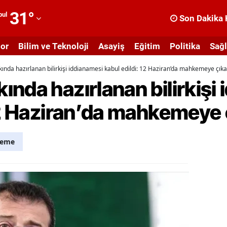
31
°
bul
Son Dakika 
dana
or
Bilim ve Teknoloji
Asayiş
Eğitim
Politika
Sağl
dıyaman
nda hazırlanan bilirkişi iddianamesi kabul edildi: 12 Haziran’da mahkemeye çık
fyonkarahisar
nda hazırlanan bilirkişi
ğrı
 12 Haziran’da mahkemeye
masya
nkara
eme
ntalya
rtvin
ydın
alıkesir