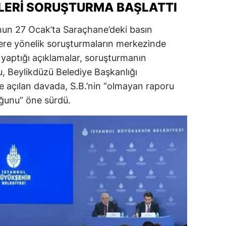
LERI SORUŞTURMA BAŞLATTI
ersin
nun 27 Ocak’ta Saraçhane’deki basın
stanbul
elere yönelik soruşturmaların merkezinde
zmir
a yaptığı açıklamalar, soruşturmanın
, Beylikdüzü Belediye Başkanlığı
ars
e açılan davada, S.B.’nin “olmayan raporu
astamonu
ğunu” öne sürdü.
ayseri
rklareli
ırşehir
ocaeli
onya
ütahya