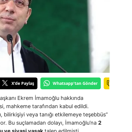
ilecik
ingöl
tlis
olu
urdur
ursa
anakkale
X'de Paylaş
Whatsapp'tan Gönder
ankırı
 Başkanı Ekrem İmamoğlu hakkında
orum
esi, mahkeme tarafından kabul edildi.
 bilirkişiyi veya tanığı etkilemeye teşebbüs”
enizli
ıyor. Bu suçlamadan dolayı, İmamoğlu’na
2
iyarbakır
sı ve siyasi yasak
talep edilmişti.