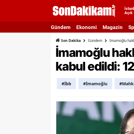
İstan
Açık
A
Gündem
Ekonomi
Magazin
Sp
A
Gündem
İmamoğlu hakkı
Son Dakika
A
İmamoğlu hakkı
A
kabul edildi:
A
A
#İbb
#İmamoğlu
#Mahk
A
A
A
B