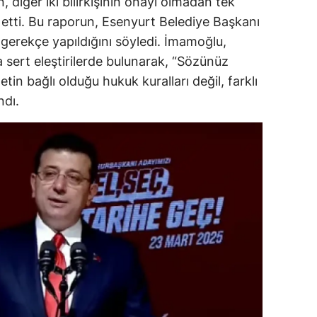
n, diğer iki bilirkişinin onayı olmadan tek
a etti. Bu raporun, Esenyurt Belediye Başkanı
ozgat
gerekçe yapıldığını söyledi. İmamoğlu,
onguldak
 sert eleştirilerde bulunarak, “Sözünüz
tin bağlı olduğu hukuk kuralları değil, farklı
ksaray
ndı.
ayburt
araman
ırıkkale
atman
ırnak
artın
rdahan
ğdır