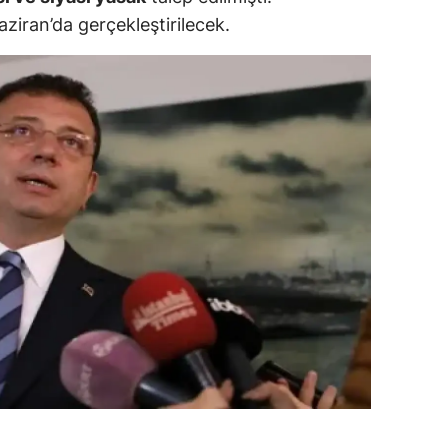
iran’da gerçekleştirilecek.
dirne
lazığ
rzincan
rzurum
skişehir
aziantep
iresun
ümüşhane
akkari
atay
sparta