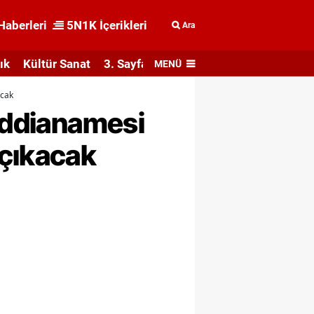
Haberleri
5N1K İçerikleri
Ara
ık
Kültür Sanat
3. Sayfa
MENÜ
acak
 iddianamesi
 çıkacak