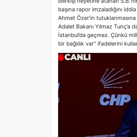
bilirkişi heyetine atanan S.B.’ni
başına rapor imzaladığını iddi
Y
Ahmet Özer’in tutuklanmasına 
Z
Adalet Bakanı Yılmaz Tunç’a da
İstanbul’da geçmez. Çünkü mille
A
bir bağlılık var” ifadelerini kulla
B
K
K
B
Ş
B
A
I