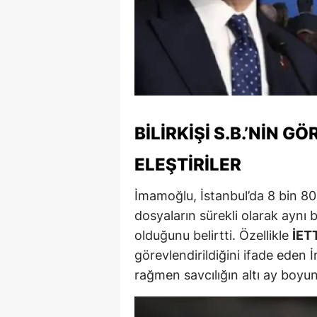
M
M
K
M
BILIRKIŞI S.B.’NIN 
M
ELEŞTIRILER
M
İmamoğlu, İstanbul’da 8 bin 800 
N
dosyaların sürekli olarak aynı b
N
olduğunu belirtti. Özellikle
İET
O
görevlendirildiğini ifade eden İ
rağmen savcılığın altı ay boyu
R
S