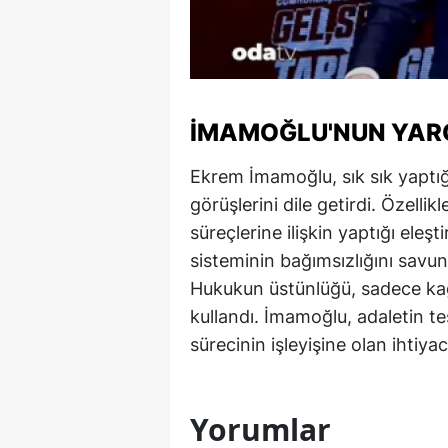
Y
K
Ki
İMAMOĞLU'NUN YARGI
O
Ekrem İmamoğlu, sık sık yaptığ
D
görüşlerini dile getirdi. Özell
süreçlerine ilişkin yaptığı eleş
sisteminin bağımsızlığını savun
Hukukun üstünlüğü, sadece kağı
kullandı. İmamoğlu, adaletin tes
sürecinin işleyişine olan ihtiya
Yorumlar