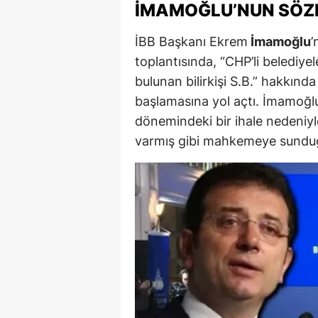
İMAMOĞLU’NUN SÖZ
M
İBB Başkanı Ekrem
İmamoğlu
’
İ
toplantısında, “CHP’li belediy
İ
bulunan bilirkişi S.B.” hakkınd
başlamasına yol açtı. İmamoğlu
K
dönemindeki bir ihale nedeniyl
K
varmış gibi mahkemeye sundu
K
Kı
K
K
K
K