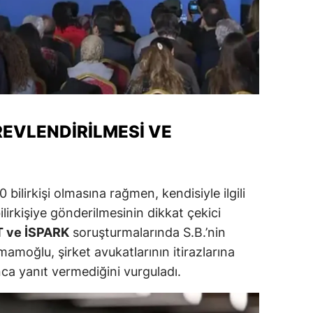
alatya
anisa
ahramanmaraş
ardin
GÖREVLENDIRILMESI VE
uğla
uş
bilirkişi olmasına rağmen, kendisiyle ilgili
evşehir
ilirkişiye gönderilmesinin dikkat çekici
iğde
T ve İSPARK
soruşturmalarında S.B.’nin
rdu
mamoğlu, şirket avukatlarının itirazlarına
nca yanıt vermediğini vurguladı.
ize
akarya