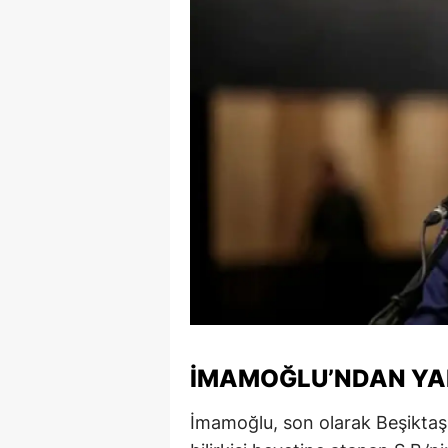
S
Si
S
S
T
T
T
T
Ş
İMAMOĞLU’NDAN YAR
U
İmamoğlu, son olarak Beşiktaş
V