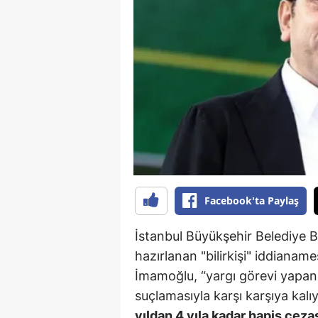
B
B
Bi
B
B
B
Ç
Facebook'ta Paylaş
Ç
İstanbul Büyükşehir Belediye
Ç
hazırlanan "bilirkişi" iddianam
İmamoğlu, “yargı görevi yapanı,
D
suçlamasıyla karşı karşıya kal
D
yıldan 4 yıla kadar hapis ceza