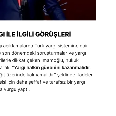
alova
arabük
lis
 ILE İLGILI GÖRÜŞLERI
smaniye
ı açıklamalarda Türk yargı sistemine dair
üzce
ikle son dönemdeki soruşturmalar ve yargı
tirilerle dikkat çeken İmamoğlu, hukuk
arak, “
Yargı halkın güvenini kazanmalıdır
.
t üzerinde kalmamalıdır” şeklinde ifadeler
isi için daha şeffaf ve tarafsız bir yargı
ca vurgu yaptı.