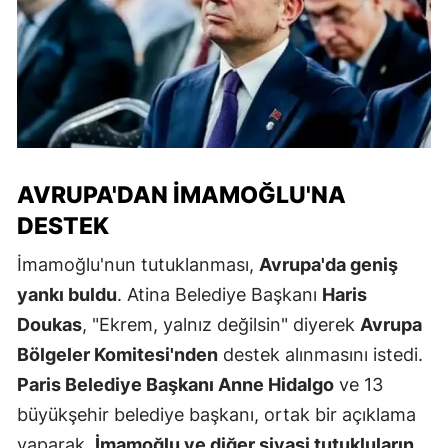
AVRUPA'DAN İMAMOĞLU'NA
DESTEK
İmamoğlu'nun tutuklanması,
Avrupa'da geniş
yankı buldu
. Atina Belediye Başkanı
Haris
Doukas
, "Ekrem, yalnız değilsin" diyerek
Avrupa
Bölgeler Komitesi'nden
destek alınmasını istedi.
Paris Belediye Başkanı Anne Hidalgo
ve 13
büyükşehir belediye başkanı, ortak bir açıklama
yaparak,
İmamoğlu ve diğer siyasi tutukluların