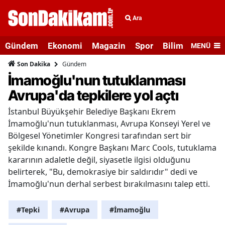
Ara
Gündem
Ekonomi
Magazin
Spor
Bilim ve Teknolo
MENÜ
Gündem
Son Dakika
İmamoğlu'nun tutuklanması
Avrupa'da tepkilere yol açtı
İstanbul Büyükşehir Belediye Başkanı Ekrem
İmamoğlu'nun tutuklanması, Avrupa Konseyi Yerel ve
Bölgesel Yönetimler Kongresi tarafından sert bir
şekilde kınandı. Kongre Başkanı Marc Cools, tutuklama
kararının adaletle değil, siyasetle ilgisi olduğunu
belirterek, "Bu, demokrasiye bir saldırıdır" dedi ve
İmamoğlu'nun derhal serbest bırakılmasını talep etti.
#Tepki
#Avrupa
#İmamoğlu