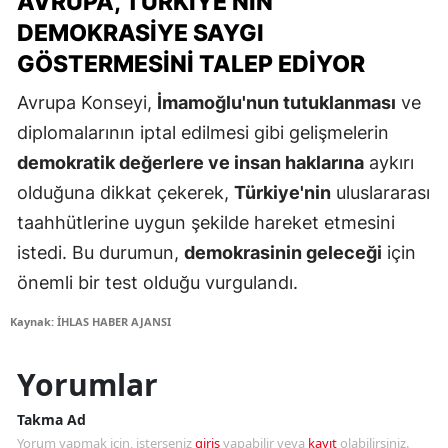
AVRUPA, TÜRKIYE'NIN
DEMOKRASIYE SAYGI
GÖSTERMESINI TALEP EDIYOR
Avrupa Konseyi,
İmamoğlu'nun tutuklanması
ve
diplomalarının iptal edilmesi gibi gelişmelerin
demokratik değerlere ve insan haklarına
aykırı
olduğuna dikkat çekerek,
Türkiye'nin
uluslararası
taahhütlerine uygun şekilde hareket etmesini
istedi. Bu durumun,
demokrasinin geleceği
için
önemli bir test olduğu vurgulandı.
Kaynak: İHLAS HABER AJANSI
Yorumlar
Takma Ad
Yorum yapmak için, isterseniz
giriş
yapabilir veya
kayıt
olabilirsiniz.