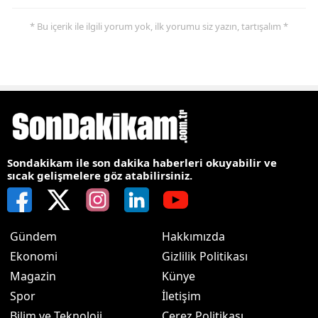
* Bu içerik ile ilgili yorum yok, ilk yorumu siz yazın, tartışalım *
Sondakikam ile son dakika haberleri okuyabilir ve
sıcak gelişmelere göz atabilirsiniz.
Gündem
Hakkımızda
Ekonomi
Gizlilik Politikası
Magazin
Künye
Spor
İletişim
Bilim ve Teknoloji
Çerez Politikası