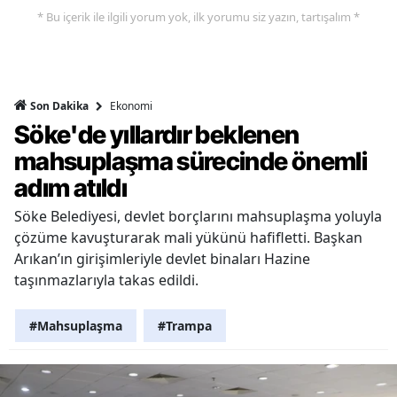
* Bu içerik ile ilgili yorum yok, ilk yorumu siz yazın, tartışalım *
Ekonomi
Son Dakika
Söke'de yıllardır beklenen
mahsuplaşma sürecinde önemli
adım atıldı
Söke Belediyesi, devlet borçlarını mahsuplaşma yoluyla
çözüme kavuşturarak mali yükünü hafifletti. Başkan
Arıkan’ın girişimleriyle devlet binaları Hazine
taşınmazlarıyla takas edildi.
#Mahsuplaşma
#Trampa