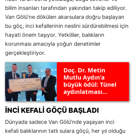
bilim insanları tarafından yakından takip ediliyor.
Van Gölü'ne dökülen akarsulara doğru başlayan
bu göç, inci kefallerinin neslini sürdürebilmesi için
hayati önem taşıyor. Yetkililer, balıkların
korunması amacıyla yoğun denetimler
gerçekleştiriyor.
Doç. Dr. Metin
Mutlu Aydın'a
büyük ödül: Tünel
aydınlatması
alanındaki
çalışmasıyla dikkat
İNCI KEFALI GÖÇÜ BAŞLADI
çekti
Dünyada sadece Van Gölü'nde yaşayan inci
kefali balıklarının tatlı sulara göçü, her yıl olduğu