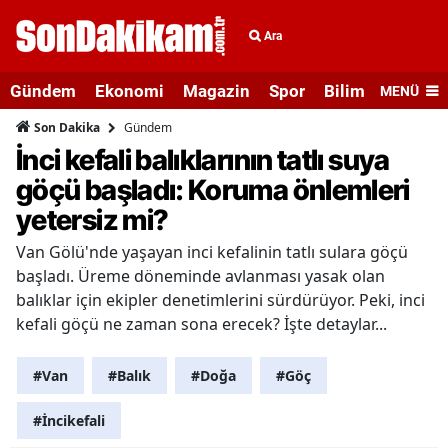
Ara
Gündem
Ekonomi
Magazin
Spor
Bilim ve Teknolo
MENÜ
Gündem
Son Dakika
İnci kefali balıklarının tatlı suya
göçü başladı: Koruma önlemleri
yetersiz mi?
Van Gölü'nde yaşayan inci kefalinin tatlı sulara göçü
başladı. Üreme döneminde avlanması yasak olan
balıklar için ekipler denetimlerini sürdürüyor. Peki, inci
kefali göçü ne zaman sona erecek? İşte detaylar...
#Van
#Balık
#Doğa
#Göç
#İncikefali