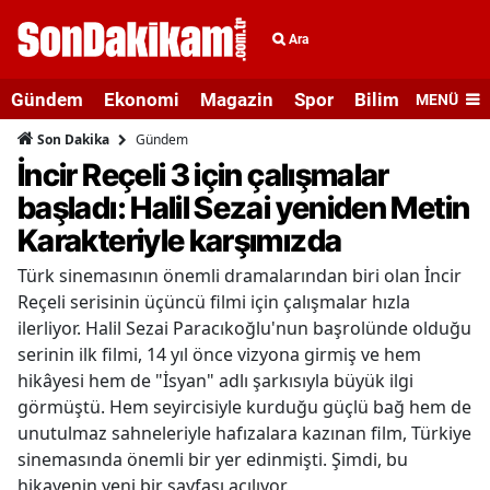
Ara
Gündem
Ekonomi
Magazin
Spor
Bilim ve Teknolo
MENÜ
Gündem
Son Dakika
İncir Reçeli 3 için çalışmalar
başladı: Halil Sezai yeniden Metin
Karakteriyle karşımızda
Türk sinemasının önemli dramalarından biri olan İncir
Reçeli serisinin üçüncü filmi için çalışmalar hızla
ilerliyor. Halil Sezai Paracıkoğlu'nun başrolünde olduğu
serinin ilk filmi, 14 yıl önce vizyona girmiş ve hem
hikâyesi hem de "İsyan" adlı şarkısıyla büyük ilgi
görmüştü. Hem seyircisiyle kurduğu güçlü bağ hem de
unutulmaz sahneleriyle hafızalara kazınan film, Türkiye
sinemasında önemli bir yer edinmişti. Şimdi, bu
hikayenin yeni bir sayfası açılıyor.