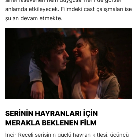
anlamda etkileyecek. Filmdeki cast çalışmaları ise
şu an devam etmekte.
SERININ HAYRANLARI İÇIN
MERAKLA BEKLENEN FILM
İncir Reçeli serisinin güçlü hayran kitlesi, üçüncü