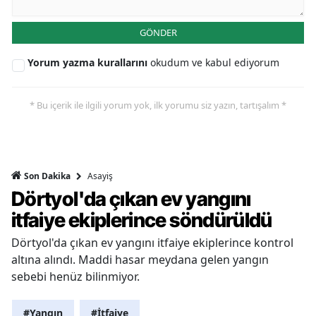
GÖNDER
Yorum yazma kurallarını
okudum ve kabul ediyorum
* Bu içerik ile ilgili yorum yok, ilk yorumu siz yazın, tartışalım *
Asayiş
Son Dakika
Dörtyol'da çıkan ev yangını
itfaiye ekiplerince söndürüldü
Dörtyol'da çıkan ev yangını itfaiye ekiplerince kontrol
altına alındı. Maddi hasar meydana gelen yangın
sebebi henüz bilinmiyor.
#Yangın
#İtfaiye