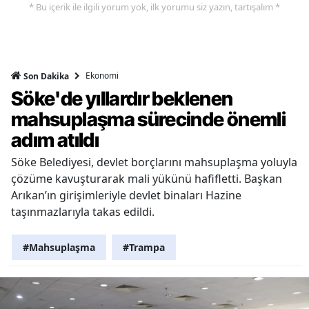
* Bu içerik ile ilgili yorum yok, ilk yorumu siz yazın, tartışalım *
Ekonomi
Son Dakika
Söke'de yıllardır beklenen
mahsuplaşma sürecinde önemli
adım atıldı
Söke Belediyesi, devlet borçlarını mahsuplaşma yoluyla
çözüme kavuşturarak mali yükünü hafifletti. Başkan
Arıkan’ın girişimleriyle devlet binaları Hazine
taşınmazlarıyla takas edildi.
#Mahsuplaşma
#Trampa