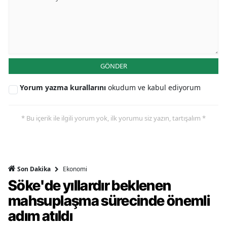
GÖNDER
Yorum yazma kurallarını
okudum ve kabul ediyorum
* Bu içerik ile ilgili yorum yok, ilk yorumu siz yazın, tartışalım *
Ekonomi
Son Dakika
Söke'de yıllardır beklenen
mahsuplaşma sürecinde önemli
adım atıldı