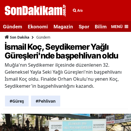
Ara
Gündem
Ekonomi
Magazin
Spor
Bilim ve Teknolo
MENÜ
Gündem
Son Dakika
İsmail Koç, Seydikemer Yağlı
Güreşleri'nde başpehlivan oldu
Muğla'nın Seydikemer ilçesinde düzenlenen 32.
Geleneksel Yayla Seki Yağlı Güreşleri'nin başpehlivanı
İsmail Koç oldu. Finalde Orhan Okulu'nu yenen Koç,
Seydikemer'in başpehlivanlığını kazandı.
#Güreş
#Pehlivan