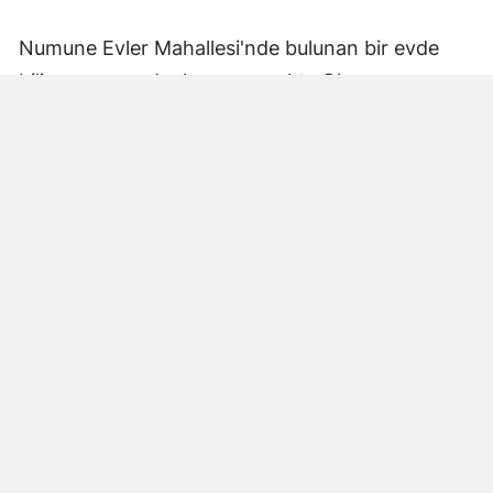
Numune Evler Mahallesi'nde bulunan bir evde
bilinmeyen nedenle yangın çıktı. Olay,
çevredekiler tarafından fark edilerek yetkililere
bildirildi.
Hatay Büyükşehir Belediyesi'ne bağlı itfaiye