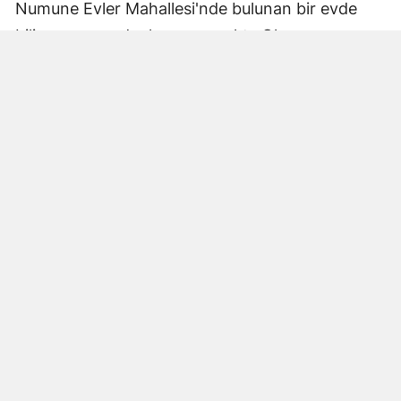
Numune Evler Mahallesi'nde bulunan bir evde
bilinmeyen nedenle yangın çıktı. Olay,
çevredekiler tarafından fark edilerek yetkililere
bildirildi.
Hatay Büyükşehir Belediyesi'ne bağlı itfaiye
ekipleri hızla olay yerine ulaştı. Yangın,