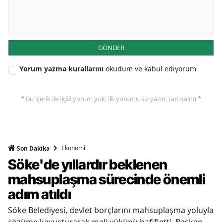
GÖNDER
Yorum yazma kurallarını
okudum ve kabul ediyorum
* Bu içerik ile ilgili yorum yok, ilk yorumu siz yazın, tartışalım *
Ekonomi
Son Dakika
Söke'de yıllardır beklenen
mahsuplaşma sürecinde önemli
adım atıldı
Söke Belediyesi, devlet borçlarını mahsuplaşma yoluyla
çözüme kavuşturarak mali yükünü hafifletti. Başkan