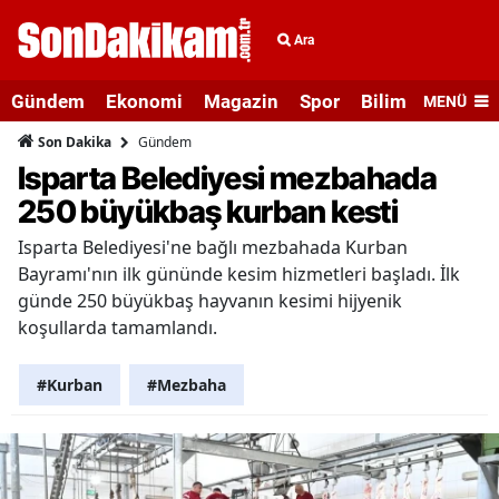
Ara
Gündem
Ekonomi
Magazin
Spor
Bilim ve Teknolo
MENÜ
Gündem
Son Dakika
Isparta Belediyesi mezbahada
250 büyükbaş kurban kesti
Isparta Belediyesi'ne bağlı mezbahada Kurban
Bayramı'nın ilk gününde kesim hizmetleri başladı. İlk
günde 250 büyükbaş hayvanın kesimi hijyenik
koşullarda tamamlandı.
#Kurban
#Mezbaha