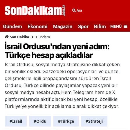
Ara
Gündem
Ekonomi
Magazin
Spor
Bilim ve Teknolo
MENÜ
Gündem
Son Dakika
İsrail Ordusu'ndan yeni adım:
Türkçe hesap açıkladılar
İsrail Ordusu, sosyal medya stratejisine dikkat çeken
bir yenilik ekledi. Gazze'deki operasyonları ve güncel
gelişmelerle ilgili propagandasını sürdüren İsrail
Ordusu, Türkçe dilinde paylaşımlar yapacak yeni bir
sosyal medya hesabı açtı. Hem Telegram hem de X
platformlarında aktif olacak bu yeni hesap, özellikle
Türkiye'ye yönelik bir açıklama olarak dikkat çekiyor.
#İsrail
#Ordu
#Türkçe
#Strateji