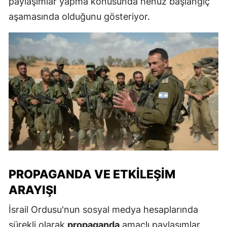
paylaşımlar yapma konusunda henüz başlangıç
aşamasında olduğunu gösteriyor.
PROPAGANDA VE ETKILEŞIM
ARAYIŞI
İsrail Ordusu'nun sosyal medya hesaplarında
sürekli olarak
propaganda
amaçlı paylaşımlar