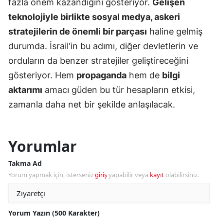
fazla önem kazandığını gösteriyor.
Gelişen
teknolojiyle birlikte sosyal medya, askeri
stratejilerin de önemli bir parçası
haline gelmiş
durumda. İsrail'in bu adımı, diğer devletlerin ve
orduların da benzer stratejiler geliştireceğini
gösteriyor. Hem
propaganda
hem de
bilgi
aktarımı
amacı güden bu tür hesapların etkisi,
zamanla daha net bir şekilde anlaşılacak.
Yorumlar
Takma Ad
Yorum yapmak için, isterseniz
giriş
yapabilir veya
kayıt
olabilirsiniz.
Yorum Yazın (500 Karakter)