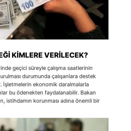
alatya
anisa
ahramanmaraş
ardin
ĞI KIMLERE VERILECEK?
uğla
erinde geçici süreyle çalışma saatlerinin
uş
rdurulması durumunda çalışanlara destek
evşehir
. İşletmelerin ekonomik daralmalarla
anlar bu ödenekten faydalanabilir. Bakan
iğde
in, istihdamın korunması adına önemli bir
rdu
ize
akarya