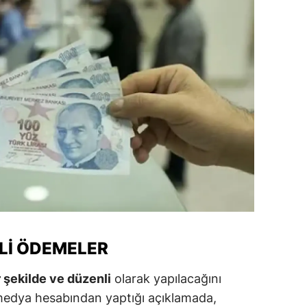
amsun
irt
inop
ivas
ekirdağ
okat
rabzon
unceli
NLI ÖDEMELER
anlıurfa
şak
r şekilde ve düzenli
olarak yapılacağını
l medya hesabından yaptığı açıklamada,
an