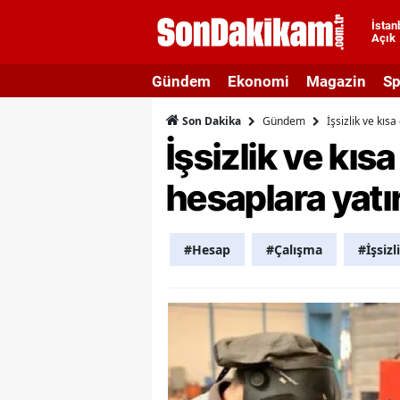
İstan
Açık
A
Gündem
Ekonomi
Magazin
Sp
A
Gündem
İşsizlik ve kı
Son Dakika
A
İşsizlik ve kı
A
hesaplara yatı
A
A
#Hesap
#Çalışma
#İşsizl
A
A
A
B