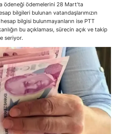
şma ödeneği ödemelerini 28 Mart'ta
ozgat
esap bilgileri bulunan vatandaşlarımızın
hesap bilgisi bulunmayanların ise PTT
onguldak
kanlığın bu açıklaması, sürecin açık ve takip
ksaray
e seriyor.
ayburt
araman
ırıkkale
atman
ırnak
artın
rdahan
ğdır