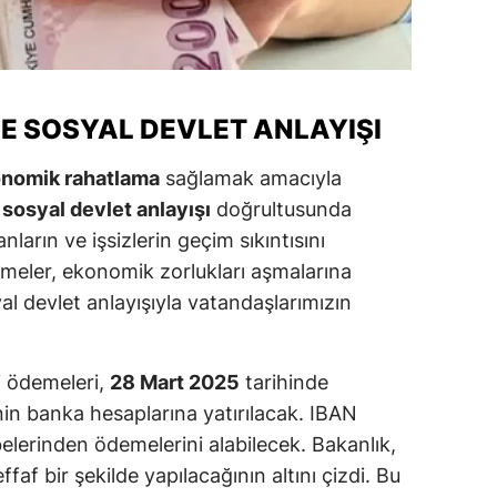
alova
arabük
E SOSYAL DEVLET ANLAYIŞI
lis
nomik rahatlama
sağlamak amacıyla
smaniye
n
sosyal devlet anlayışı
doğrultusunda
üzce
nların ve işsizlerin geçim sıkıntısını
emeler, ekonomik zorlukları aşmalarına
al devlet anlayışıyla vatandaşlarımızın
.
i ödemeleri,
28 Mart 2025
tarihinde
nin banka hesaplarına yatırılacak. IBAN
ubelerinden ödemelerini alabilecek. Bakanlık,
ffaf bir şekilde yapılacağının altını çizdi. Bu