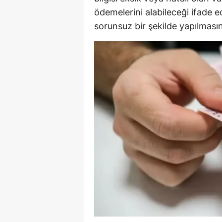
ödemelerini alabileceği ifade e
E
sorunsuz bir şekilde yapılmas
E
E
E
E
G
G
G
H
H
I