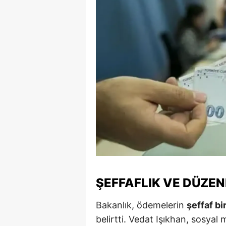
S
Si
S
S
T
T
T
T
ŞEFFAFLIK VE DÜZE
Ş
U
Bakanlık, ödemelerin
şeffaf bi
belirtti. Vedat Işıkhan, sosya
V