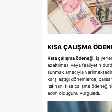
M
M
K
M
KISA ÇALIŞMA ÖDENE
M
Kısa çalışma ödeneği
, iş yerl
M
azaltılması veya faaliyetin du
N
sunmak amacıyla verilmektedir
karşılaştığı dönemlerde, çalış
N
Işıkhan, kısa çalışma ödeneğin
O
adım olduğunu vurguladı.
R
S