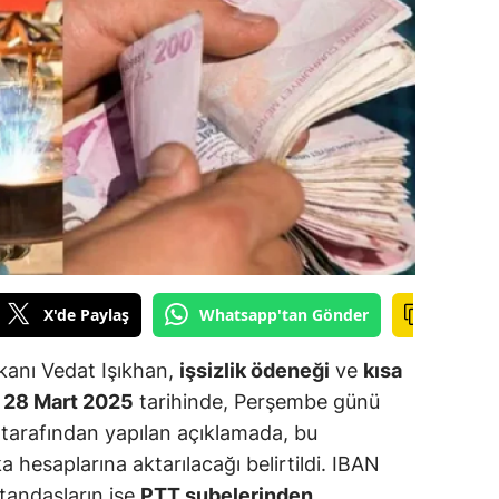
ilecik
ingöl
tlis
olu
urdur
ursa
anakkale
X'de Paylaş
Whatsapp'tan Gönder
ankırı
kanı Vedat Işıkhan,
işsizlik ödeneği
ve
kısa
orum
n
28 Mart 2025
tarihinde, Perşembe günü
 tarafından yapılan açıklamada, bu
enizli
hesaplarına aktarılacağı belirtildi. IBAN
iyarbakır
atandaşların ise
PTT şubelerinden