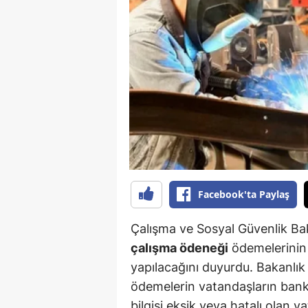
B
B
Bi
B
B
B
Ç
Facebook'ta Paylaş
Ç
Çalışma ve Sosyal Güvenlik Ba
Ç
çalışma ödeneği
ödemelerini
yapılacağını duyurdu. Bakanlık
D
ödemelerin vatandaşların banka 
D
bilgisi eksik veya hatalı olan v