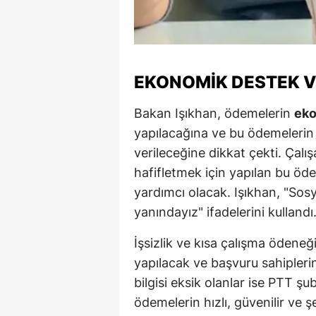
Y
K
EKONOMIK DESTEK V
Ki
Bakan Işıkhan, ödemelerin
eko
O
yapılacağına ve bu ödemeleri
D
verileceğine dikkat çekti. Çalışa
hafifletmek için yapılan bu öd
yardımcı olacak. Işıkhan, "Sosy
yanındayız" ifadelerini kullandı
İşsizlik ve kısa çalışma ödeneğ
yapılacak ve başvuru sahipleri
bilgisi eksik olanlar ise PTT ş
ödemelerin hızlı, güvenilir ve şe