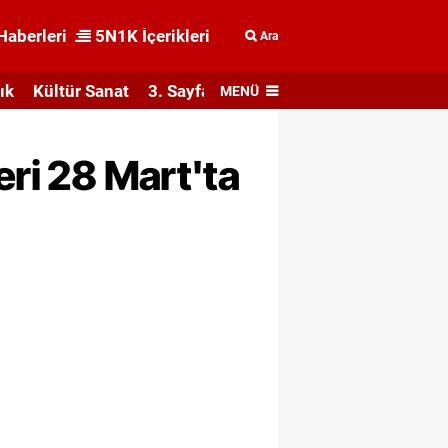
Haberleri
5N1K İçerikleri
Ara
ık
Kültür Sanat
3. Sayfa
MENÜ
eri 28 Mart'ta