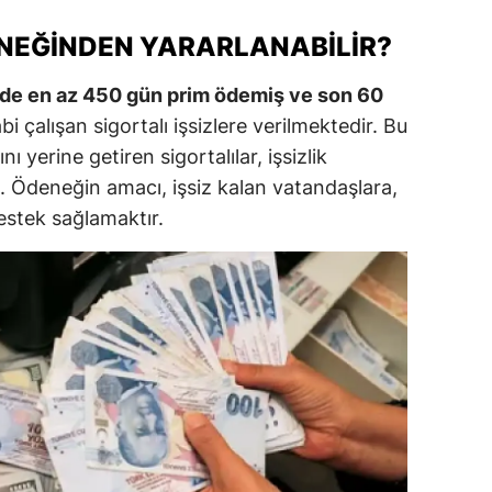
ersin
ENEĞINDEN YARARLANABILIR?
stanbul
inde en az 450 gün prim ödemiş ve son 60
zmir
i çalışan sigortalı işsizlere verilmektedir. Bu
yerine getiren sigortalılar, işsizlik
ars
 Ödeneğin amacı, işsiz kalan vatandaşlara,
astamonu
estek sağlamaktır.
ayseri
rklareli
ırşehir
ocaeli
onya
ütahya