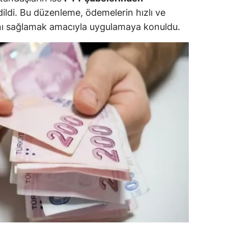
dildi. Bu düzenleme, ödemelerin hızlı ve
dirne
ını sağlamak amacıyla uygulamaya konuldu.
lazığ
rzincan
rzurum
skişehir
aziantep
iresun
ümüşhane
akkari
atay
sparta