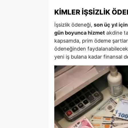
M
KIMLER İŞSIZLIK ÖD
İ
İşsizlik ödeneği,
son üç yıl iç
İ
gün boyunca hizmet
akdine tab
kapsamda, prim ödeme şartlarını 
K
ödeneğinden faydalanabilecek.
K
yeni iş bulana kadar finansal d
K
Kı
K
K
K
K