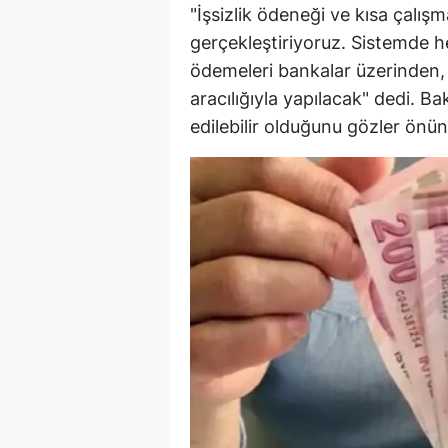
"İşsizlik ödeneği ve kısa çalı
Y
gerçekleştiriyoruz. Sistemde h
ödemeleri bankalar üzerinden, 
Z
aracılığıyla yapılacak" dedi. Ba
A
edilebilir olduğunu gözler önün
B
K
K
B
Ş
B
A
I