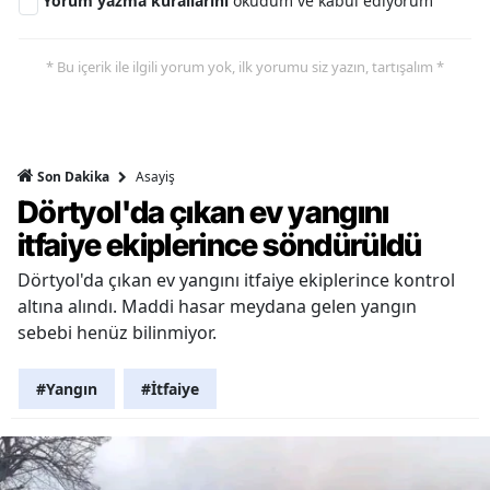
Yorum yazma kurallarını
okudum ve kabul ediyorum
* Bu içerik ile ilgili yorum yok, ilk yorumu siz yazın, tartışalım *
Asayiş
Son Dakika
Dörtyol'da çıkan ev yangını
itfaiye ekiplerince söndürüldü
Dörtyol'da çıkan ev yangını itfaiye ekiplerince kontrol
altına alındı. Maddi hasar meydana gelen yangın
sebebi henüz bilinmiyor.
#Yangın
#İtfaiye