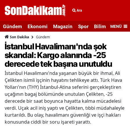
Ara
Gündem
Ekonomi
Magazin
Spor
Bilim ve Teknolo
MENÜ
Gündem
Son Dakika
İstanbul Havalimanı'nda şok
skandal: Kargo alanında -25
derecede tek başına unutuldu
İstanbul Havalimanı'nda yaşanan büyük bir ihmal, Ali
Çelikten isimli işçinin hayatını tehlikeye attı. Türk Hava
Yolları'nın (THY) İstanbul-Atina seferini gerçekleştiren
uçağının bagaj bölümünde unutulan Çelikten, -25
derecede bir saat boyunca hayatta kalma mücadelesi
verdi. Uçak acil iniş yaptı ve Çelikten, tıbbi müdahaleyle
kurtarıldı. Bu olay, havalimanı güvenliği ve işçi hakları
konusunda ciddi bir soru işareti yarattı.