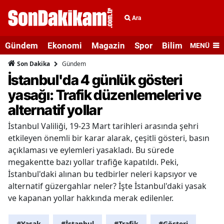
Ara
Gündem
Ekonomi
Magazin
Spor
Bilim ve Teknolo
MENÜ
Gündem
Son Dakika
İstanbul'da 4 günlük gösteri
yasağı: Trafik düzenlemeleri ve
alternatif yollar
İstanbul Valiliği, 19-23 Mart tarihleri arasında şehri
etkileyen önemli bir karar alarak, çeşitli gösteri, basın
açıklaması ve eylemleri yasakladı. Bu sürede
megakentte bazı yollar trafiğe kapatıldı. Peki,
İstanbul'daki alınan bu tedbirler neleri kapsıyor ve
alternatif güzergahlar neler? İşte İstanbul'daki yasak
ve kapanan yollar hakkında merak edilenler.
#Yasak
#İstanbul
#Trafik
#Gösteri