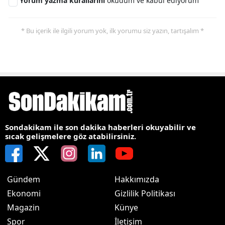
Yorum yazma kurallarını
okudum ve kabul ediyorum
* Bu içerik ile ilgili yorum yok, ilk yorumu siz yazın, tartışalım *
Sondakikam ile son dakika haberleri okuyabilir ve
sıcak gelişmelere göz atabilirsiniz.
Gündem
Hakkımızda
Ekonomi
Gizlilik Politikası
Magazin
Künye
Spor
İletişim