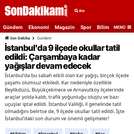
Ara
Gündem
Ekonomi
Magazin
Spor
Bilim ve Teknolo
MENÜ
Gündem
Son Dakika
İstanbul'da 9 ilçede okullar tatil
edildi: Çarşambaya kadar
yağışlar devam edecek
İstanbul'da bu sabah etkili olan kar yağışı, birçok ilçede
yaşamı olumsuz etkiledi. Kar nedeniyle özellikle
Beylikdüzü, Büyükçekmece ve Arnavutköy ilçelerinde
araçlar yolda kaldı, trafik yoğunluğu oluştu ve bazı
uçuşlar iptal edildi. İstanbul Valiliği, il genelinde tatil
olmadığını belirtse de, 9 ilçede okullar tatil edildi. İşte
İstanbul'daki son durum ve önemli gelişmeler!
#Eğitim
#İstanbul
#Yağış
#Kar