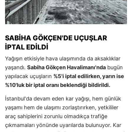
SABIHA GÖKÇEN'DE UÇUŞLAR
İPTAL EDILDI
Yağışın etkisiyle hava ulaşımında da aksaklıklar
yaşandı.
Sabiha Gökçen Havalimanı'nda
bugün
yapılacak uçuşların
%5'i iptal edilirken, yarın ise
%10'luk bir iptal oranı beklendiği bildirildi.
İstanbul'da devam eden kar yağışı, hem günlük
yaşamı hem de ulaşımı zorlaştırırken, yetkililer
araç sahiplerini zorunlu olmadıkça trafiğe
çıkmamaları yönünde uyarılarda bulunuyor. Kar