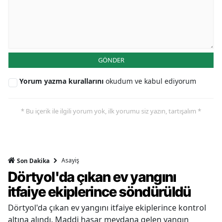
GÖNDER
Yorum yazma kurallarını
okudum ve kabul ediyorum
* Bu içerik ile ilgili yorum yok, ilk yorumu siz yazın, tartışalım *
Asayiş
Son Dakika
Dörtyol'da çıkan ev yangını
itfaiye ekiplerince söndürüldü
Dörtyol'da çıkan ev yangını itfaiye ekiplerince kontrol
altına alındı. Maddi hasar meydana gelen yangın