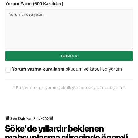
Yorum Yazın (500 Karakter)
GÖNDER
Yorum yazma kurallarını
okudum ve kabul ediyorum
* Bu içerik ile ilgili yorum yok, ilk yorumu siz yazın, tartışalım *
Ekonomi
Son Dakika
Söke'de yıllardır beklenen
mahsuplaşma sürecinde önemli