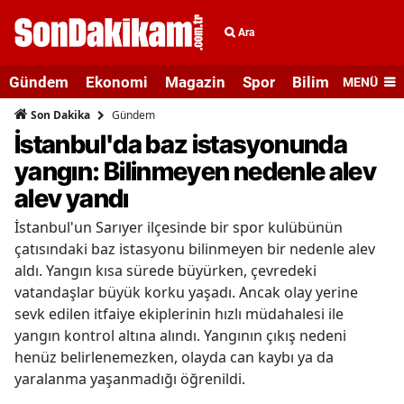
Ara
Gündem
Ekonomi
Magazin
Spor
Bilim ve Teknolo
MENÜ
Gündem
Son Dakika
İstanbul'da baz istasyonunda
yangın: Bilinmeyen nedenle alev
alev yandı
İstanbul'un Sarıyer ilçesinde bir spor kulübünün
çatısındaki baz istasyonu bilinmeyen bir nedenle alev
aldı. Yangın kısa sürede büyürken, çevredeki
vatandaşlar büyük korku yaşadı. Ancak olay yerine
sevk edilen itfaiye ekiplerinin hızlı müdahalesi ile
yangın kontrol altına alındı. Yangının çıkış nedeni
henüz belirlenemezken, olayda can kaybı ya da
yaralanma yaşanmadığı öğrenildi.