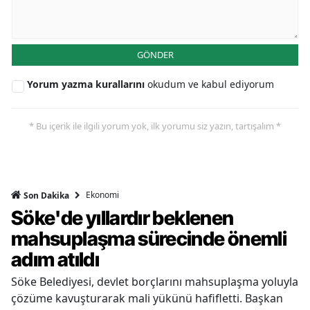
GÖNDER
Yorum yazma kurallarını
okudum ve kabul ediyorum
* Bu içerik ile ilgili yorum yok, ilk yorumu siz yazın, tartışalım *
Ekonomi
Son Dakika
Söke'de yıllardır beklenen
mahsuplaşma sürecinde önemli
adım atıldı
Söke Belediyesi, devlet borçlarını mahsuplaşma yoluyla
çözüme kavuşturarak mali yükünü hafifletti. Başkan