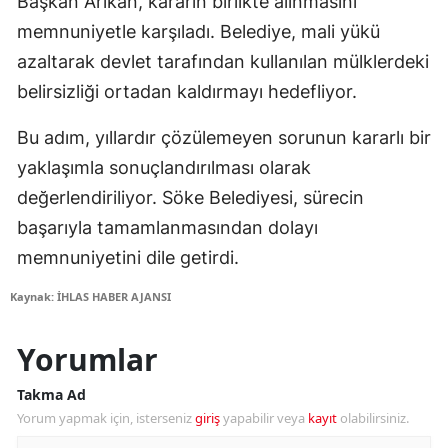
Başkan Arıkan, kararın birlikte alınmasını
memnuniyetle karşıladı. Belediye, mali yükü
azaltarak devlet tarafından kullanılan mülklerdeki
belirsizliği ortadan kaldırmayı hedefliyor.
Bu adım, yıllardır çözülemeyen sorunun kararlı bir
yaklaşımla sonuçlandırılması olarak
değerlendiriliyor. Söke Belediyesi, sürecin
başarıyla tamamlanmasından dolayı
memnuniyetini dile getirdi.
Kaynak: İHLAS HABER AJANSI
Yorumlar
Takma Ad
Yorum yapmak için, isterseniz
giriş
yapabilir veya
kayıt
olabilirsiniz.