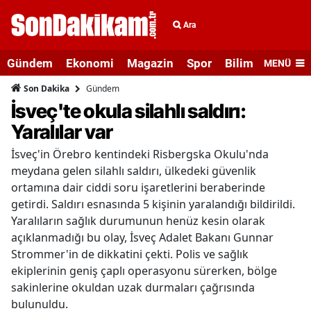
Ara
Gündem
Ekonomi
Magazin
Spor
Bilim ve Teknolo
MENÜ
Gündem
Son Dakika
İsveç'te okula silahlı saldırı:
Yaralılar var
İsveç'in Örebro kentindeki Risbergska Okulu'nda
meydana gelen silahlı saldırı, ülkedeki güvenlik
ortamına dair ciddi soru işaretlerini beraberinde
getirdi. Saldırı esnasında 5 kişinin yaralandığı bildirildi.
Yaralıların sağlık durumunun henüz kesin olarak
açıklanmadığı bu olay, İsveç Adalet Bakanı Gunnar
Strommer'in de dikkatini çekti. Polis ve sağlık
ekiplerinin geniş çaplı operasyonu sürerken, bölge
sakinlerine okuldan uzak durmaları çağrısında
bulunuldu.