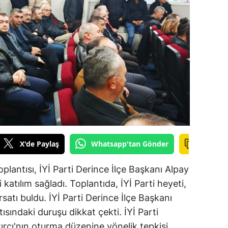
ilecik
ingöl
tlis
olu
urdur
ursa
anakkale
X'de Paylaş
Whatsapp'tan Gönder
ankırı
oplantısı, İYİ Parti Derince İlçe Başkanı Alpay
orum
katılım sağladı. Toplantıda, İYİ Parti heyeti,
satı buldu. İYİ Parti Derince İlçe Başkanı
enizli
ısındaki duruşu dikkat çekti. İYİ Parti
iyarbakır
ırcı'nın oturma düzenine yönelik tepkisi