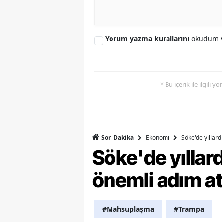
S
Si
Yorum yazma kurallarını
okudum v
S
S
* Bu içerik ile ilgili 
T
T
Ekonomi
Söke'de yıllar
Son Dakika
T
Söke'de yılla
T
önemli adım at
Ş
U
#Mahsuplaşma
#Trampa
V