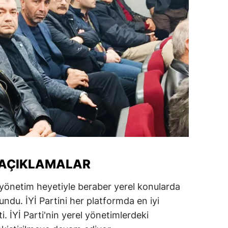
ersin
stanbul
zmir
ars
astamonu
ayseri
rklareli
ırşehir
 AÇIKLAMALAR
ocaeli
ı yönetim heyetiyle beraber yerel konularda
du. İYİ Partini her platformda en iyi
onya
ti. İYİ Parti'nin yerel yönetimlerdeki
ütahya