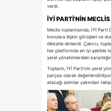
vardı.
E
E
İYİ PARTI'NIN MECLI
E
Meclis toplantısında, İYİ Parti 
E
konulara ilişkin görüşleri ve d
dikkatle dinlendi. Çakırcı, topl
E
her platformda en iyi şekilde t
G
yerel yönetimlerdeki kararlılığı
G
Toplantı, İYİ Parti'nin yerel yö
parçası olarak değerlendiriliyor
G
atacağı adımlar yakından takip 
H
H
I