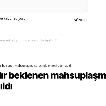
amsun
irt
e kabul ediyorum
GÖNDER
inop
ivas
yorum yok, ilk yorumu siz yazın, tartışalım *
ekirdağ
okat
dır beklenen mahsuplaşma sürecinde önemli adım atıldı
rabzon
rdır beklenen mahsuplaş
unceli
ıldı
anlıurfa
şak
an