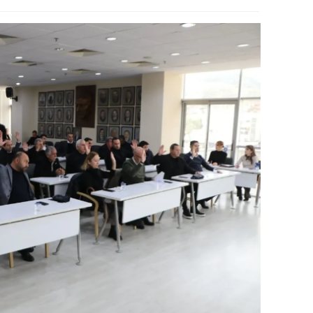
ozgat
onguldak
ksaray
ayburt
araman
ırıkkale
atman
ırnak
artın
rdahan
ğdır