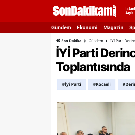
İstan
Açık
A
Gündem
Ekonomi
Magazin
Sp
A
Gündem
İYİ Parti Deri
Son Dakika
A
İYİ Parti Deri
A
Toplantısında
A
A
#İyi Parti
#Kocaeli
#Deri
A
A
A
B