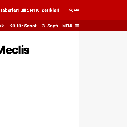
Haberleri
5N1K İçerikleri
Ara
ık
Kültür Sanat
3. Sayfa
MENÜ
Meclis