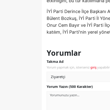
etkinliğini, bu tür katılımlarla
M
İYİ Parti Derince İlçe Başkanı Al
M
Bülent Bozkuş, İYİ Parti İl Yöne
Onur Cem Bayır ve İYİ Parti İlçe
K
katılım, İYİ Parti'nin yerel yön
M
M
Yorumlar
M
Takma Ad
Yorum yapmak için, isterseniz
giriş
yapabili
N
N
Yorum Yazın (500 Karakter)
O
R
S