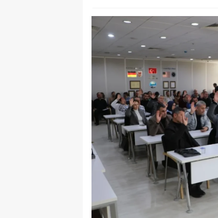
Y
Z
A
B
K
K
B
Ş
B
A
I