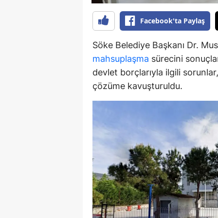
Y
Facebook'ta Paylaş
K
Söke Belediye Başkanı Dr. Must
mahsuplaşma
sürecini sonuçlan
Ki
devlet borçlarıyla ilgili sorunl
O
çözüme kavuşturuldu.
D