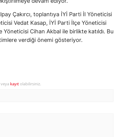
 pekiştirilmeye devam ediyor.
alatya
pay Çakırcı, toplantıya İYİ Parti İl Yöneticisi
anisa
ticisi Vedat Kasap, İYİ Parti İlçe Yöneticisi
 Yöneticisi Cihan Akbal ile birlikte katıldı. Bu
ahramanmaraş
etimlere verdiği önemi gösteriyor.
ardin
uğla
uş
r veya
kayıt
olabilirsiniz.
evşehir
iğde
rdu
ize
akarya