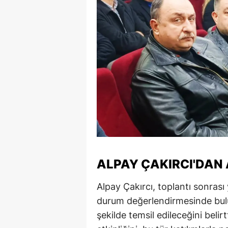
M
İ
İ
K
K
K
Kı
K
ALPAY ÇAKIRCI'DAN
K
Alpay Çakırcı, toplantı sonras
durum değerlendirmesinde bulun
K
şekilde temsil edileceğini belirt
K