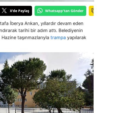
alova
X'de Paylaş
Whatsapp'tan Gönder
arabük
afa İberya Arıkan, yıllardır devam eden
dırarak tarihi bir adım attı. Belediyenin
lis
ar, Hazine taşınmazlarıyla
trampa
yapılarak
smaniye
üzce