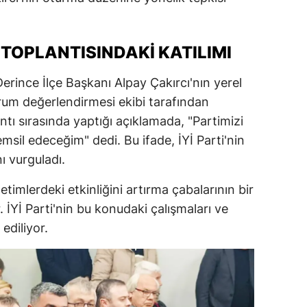
dirne
lazığ
S TOPLANTISINDAKI KATILIMI
rzincan
Derince İlçe Başkanı Alpay Çakırcı'nın yerel
rzurum
urum değerlendirmesi ekibi tarafından
antı sırasında yaptığı açıklamada, "Partimizi
skişehir
emsil edeceğim" dedi. Bu ifade, İYİ Parti'nin
aziantep
nı vurguladı.
iresun
netimlerdeki etkinliğini artırma çabalarının bir
. İYİ Parti'nin bu konudaki çalışmaları ve
ümüşhane
ediliyor.
akkari
atay
sparta