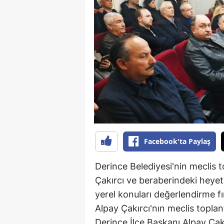
B
B
Bi
B
B
B
Ç
Facebook'ta Paylaş
Ç
Derince Belediyesi'nin meclis t
Ç
Çakırcı ve beraberindeki heyeti 
yerel konuları değerlendirme fır
D
Alpay Çakırcı'nın meclis toplant
D
Derince İlçe Başkanı Alpay Çak