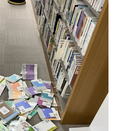
dirne
lazığ
rzincan
rzurum
skişehir
aziantep
iresun
ümüşhane
akkari
atay
sparta