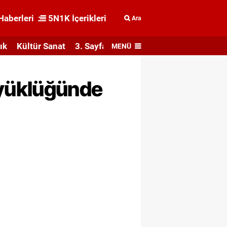
Haberleri
5N1K İçerikleri
Ara
ık
Kültür Sanat
3. Sayfa
MENÜ
üyüklüğünde