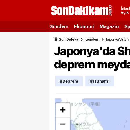
İstan
Açık
A
Gündem
Ekonomi
Magazin
Sp
A
Gündem
Japonya'da Sh
Son Dakika
A
Japonya'da Sh
A
deprem meyda
A
A
#Deprem
#Tsunami
A
A
A
B