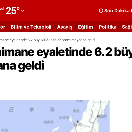
25
°
bul
Son Dakika 
dana
or
Bilim ve Teknoloji
Asayiş
Eğitim
Politika
Sağl
dıyaman
imane eyaletinde 6.2 büyüklüğünde deprem meydana geldi
fyonkarahisar
imane eyaletinde 6.2 b
ğrı
na geldi
masya
nkara
ntalya
rtvin
ydın
alıkesir