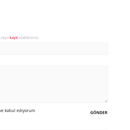
alova
arabük
lis
r veya
kayıt
olabilirsiniz.
smaniye
üzce
e kabul ediyorum
GÖNDER