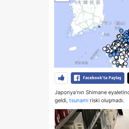
B
B
Bi
B
B
B
Ç
Facebook'ta Paylaş
Ç
Japonya'nın Shimane eyaletin
geldi,
tsunami
riski oluşmadı.
Ç
D
D