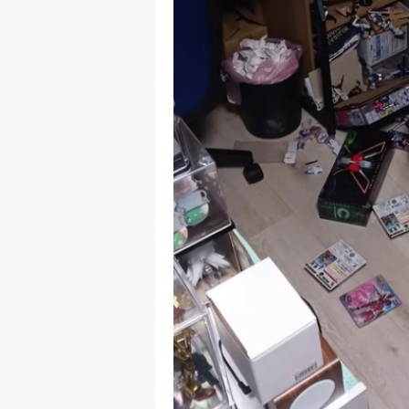
S
Si
S
S
T
T
T
T
Ş
U
V