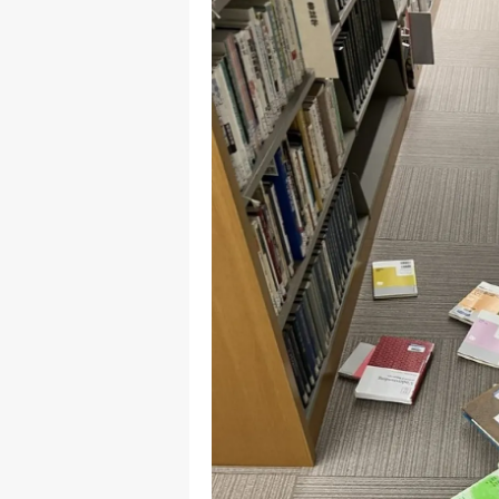
E
E
E
E
E
G
G
G
H
H
I