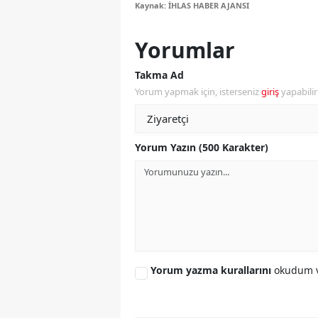
Kaynak: İHLAS HABER AJANSI
Y
Yorumlar
K
Takma Ad
Ki
Yorum yapmak için, isterseniz
giriş
yapabili
O
D
Yorum Yazın (500 Karakter)
Yorum yazma kurallarını
okudum v