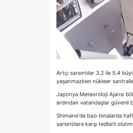
Y
Z
A
B
K
K
Artçı sarsıntılar 3.2 ile 5.4 bü
yaşanmazken nükleer santraller
B
Japonya Meteoroloji Ajansı bö
Ş
ardından vatandaşlar güvenli bö
B
Shimane'de bazı binalarda hafif 
A
sarsıntılara karşı tedbirli olun
I