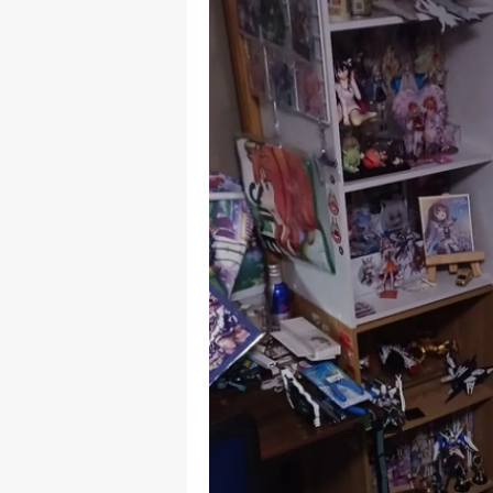
M
M
K
M
M
M
N
N
O
R
S