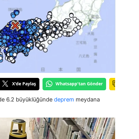
ilecik
ingöl
tlis
olu
urdur
ursa
anakkale
X'de Paylaş
Whatsapp'tan Gönder
ankırı
de 6.2 büyüklüğünde
deprem
meydana
orum
enizli
iyarbakır