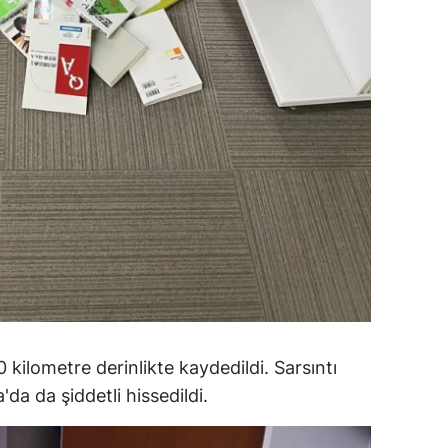
ersin
stanbul
zmir
ars
astamonu
ayseri
rklareli
ırşehir
ocaeli
 kilometre derinlikte kaydedildi. Sarsıntı
a da şiddetli hissedildi.
onya
ütahya