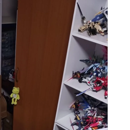
alatya
anisa
ahramanmaraş
ardin
uğla
uş
evşehir
iğde
rdu
ize
akarya