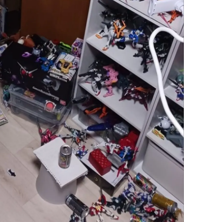
amsun
irt
inop
ivas
ekirdağ
okat
rabzon
unceli
anlıurfa
şak
an