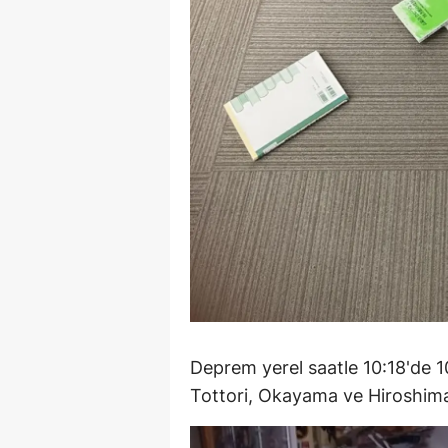
M
İ
İ
K
K
K
Kı
K
K
Deprem yerel saatle 10:18'de 10
Tottori, Okayama ve Hiroshima'd
K
K