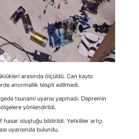
ozgat
onguldak
ksaray
ayburt
araman
ırıkkale
yüklükleri arasında ölçüldü. Can kaybı
de anormallik tespit edilmedi.
atman
lgede tsunami uyarısı yapmadı. Depremin
ırnak
lgelere yönlendirildi.
artın
hasar oluştuğu bildirildi. Yetkililer artçı
rdahan
ması uyarısında bulundu.
ğdır