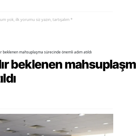
alova
yorum yok, ilk yorumu siz yazın, tartışalım *
arabük
lis
smaniye
dır beklenen mahsuplaşma sürecinde önemli adım atıldı
rdır beklenen mahsuplaş
üzce
ıldı