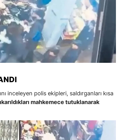
alatya
anisa
ahramanmaraş
ardin
uğla
uş
ANDI
evşehir
nı inceleyen polis ekipleri, saldırganları kısa
iğde
 çıkarıldıkları mahkemece tutuklanarak
rdu
ize
akarya