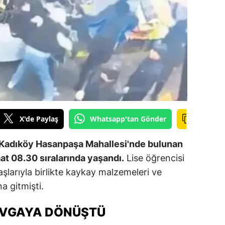
ilecik
ingöl
tlis
olu
urdur
ursa
X'de Paylaş
Whatsapp'tan Gönder
anakkale
 Kadıköy Hasanpaşa Mahallesi'nde bulunan
ankırı
aat 08.30 sıralarında yaşandı.
Lise öğrencisi
larıyla birlikte kaykay malzemeleri ve
orum
na gitmişti.
enizli
AVGAYA DÖNÜŞTÜ
iyarbakır