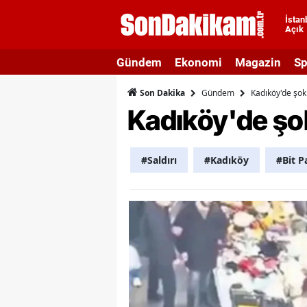
İstan
Açık
A
Gündem
Ekonomi
Magazin
Sp
A
Gündem
Kadıköy'de şok
Son Dakika
A
Kadıköy'de şok
A
A
#Saldırı
#Kadıköy
#Bit P
A
A
A
A
B