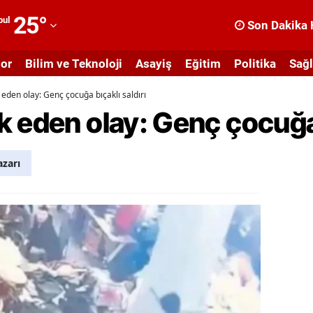
25
°
bul
Son Dakika 
dana
or
Bilim ve Teknoloji
Asayiş
Eğitim
Politika
Sağl
dıyaman
 eden olay: Genç çocuğa bıçaklı saldırı
fyonkarahisar
 eden olay: Genç çocuğa b
ğrı
masya
azarı
nkara
ntalya
rtvin
ydın
alıkesir