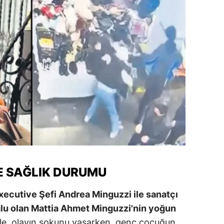
amsun
irt
inop
ivas
ekirdağ
okat
rabzon
unceli
VE SAĞLIK DURUMU
anlıurfa
Executive Şefi Andrea Minguzzi ile sanatçı
şak
oğlu olan Mattia Ahmet Minguzzi'nin yoğun
an
ile, olayın şokunu yaşarken, genç çocuğun