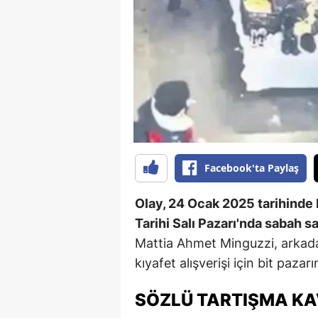
B
B
Bi
B
B
B
Facebook'ta Paylaş
Ç
Olay, 24 Ocak 2025 tarihinde
Ç
Tarihi Salı Pazarı'nda sabah s
Mattia Ahmet Minguzzi, arkadaş
Ç
kıyafet alışverişi için bit pazarı
D
SÖZLÜ TARTIŞMA K
D