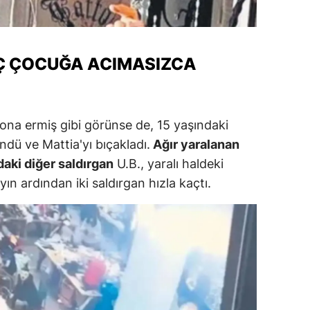
ersin
stanbul
Ç ÇOCUĞA ACIMASIZCA
zmir
ars
ona ermiş gibi görünse de, 15 yaşındaki
astamonu
ndü ve Mattia'yı bıçakladı.
Ağır yaralanan
ayseri
daki diğer saldırgan
U.B., yaralı haldeki
ın ardından iki saldırgan hızla kaçtı.
rklareli
ırşehir
ocaeli
onya
ütahya