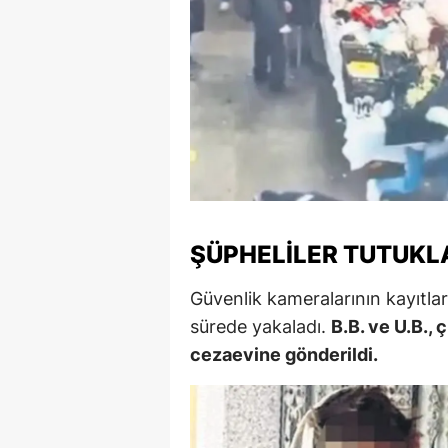
M
M
K
M
M
M
ŞÜPHELILER TUTUKL
N
Güvenlik kameralarının kayıtları
N
sürede yakaladı.
B.B. ve U.B.,
cezaevine gönderildi.
O
R
S