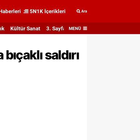
Haberleri
5N1K İçerikleri
Ara
ık
Kültür Sanat
3. Sayfa
MENÜ
ıçaklı saldırı