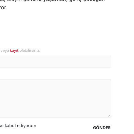
yor.
ozgat
onguldak
ksaray
ayburt
r veya
kayıt
olabilirsiniz.
araman
ırıkkale
atman
ırnak
artın
rdahan
e kabul ediyorum
GÖNDER
ğdır