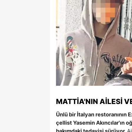
S
Si
S
S
T
T
T
T
MATTIA'NIN AILESI 
Ş
Ünlü bir İtalyan restoranının 
U
çellist Yasemin Akıncılar'ın 
V
bakımdaki tedavisi sürüyor.
A