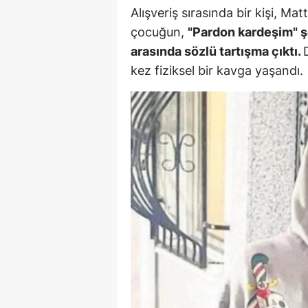
Alışveriş sırasında bir kişi, Mat
E
çocuğun,
"Pardon kardeşim" şe
E
arasında sözlü tartışma çıktı.
kez fiziksel bir kavga yaşandı.
E
E
E
G
G
G
H
H
I