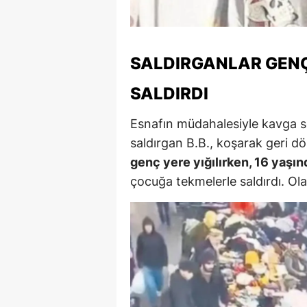
M
İ
SALDIRGANLAR GEN
İ
SALDIRDI
K
Esnafın müdahalesiyle kavga s
K
saldırgan B.B., koşarak geri dö
K
genç yere yığılırken, 16 yaşın
çocuğa tekmelerle saldırdı. Olay
Kı
K
K
K
K