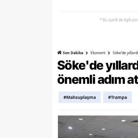
Y
* Bu içerik ile ilgili 
K
Ki
O
Ekonomi
Söke'de yıllar
Son Dakika
Söke'de yılla
D
önemli adım at
#Mahsuplaşma
#Trampa