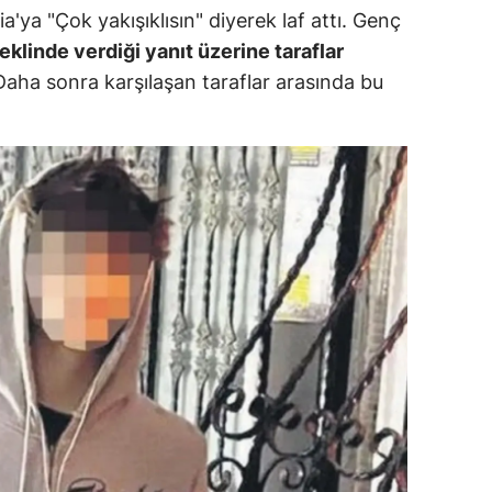
tia'ya "Çok yakışıklısın" diyerek laf attı. Genç
dirne
klinde verdiği yanıt üzerine taraflar
lazığ
Daha sonra karşılaşan taraflar arasında bu
rzincan
rzurum
skişehir
aziantep
iresun
ümüşhane
akkari
atay
sparta