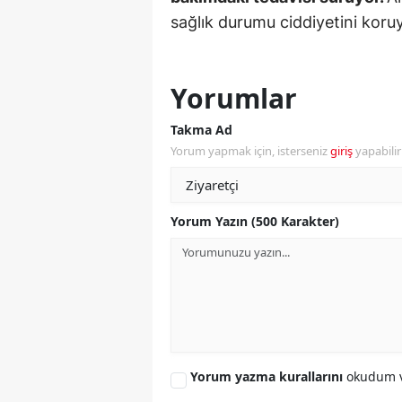
sağlık durumu ciddiyetini koru
Y
Z
Yorumlar
A
Takma Ad
B
Yorum yapmak için, isterseniz
giriş
yapabili
K
K
Yorum Yazın (500 Karakter)
B
Ş
B
A
Yorum yazma kurallarını
okudum v
I