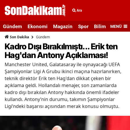
Ara
Gündem
Ekonomi
Magazin
Spor
Bilim ve Teknolo
MENÜ
Gündem
Son Dakika
Kadro Dışı Bırakılmıştı... Erik ten
Hag'dan Antony Açıklaması!
Manchester United, Galatasaray ile oynayacağı UEFA
Şampiyonlar Ligi A Grubu ikinci maçına hazırlanırken,
teknik direktör Erik ten Hag'dan dikkat çeken bir
açıklama geldi. Hollandalı menajer, son zamanlarda
kadro dışı bırakılan Antony hakkında önemli ifadeler
kullandı. Antony’nin durumu, takımın Şampiyonlar
Ligi’ndeki başarısı açısından merak konusu olmuştu.