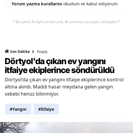
Yorum yazma kurallarını
okudum ve kabul ediyorum
* Bu içerik ile ilgili yorum yok, ilk yorumu siz yazın, tartışalım *
Asayiş
Son Dakika
Dörtyol'da çıkan ev yangını
itfaiye ekiplerince söndürüldü
Dörtyol'da çıkan ev yangını itfaiye ekiplerince kontrol
altına alındı. Maddi hasar meydana gelen yangın
sebebi henüz bilinmiyor.
#Yangın
#İtfaiye