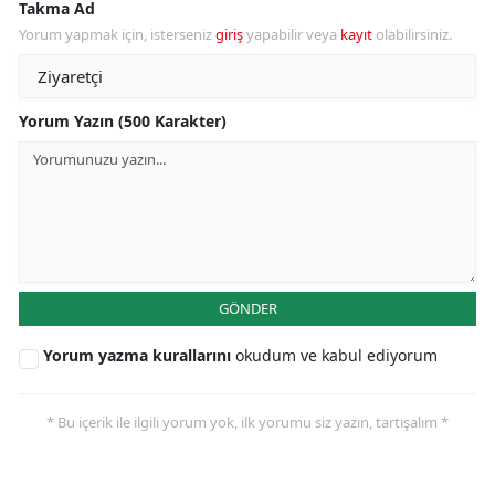
Takma Ad
Yorum yapmak için, isterseniz
giriş
yapabilir veya
kayıt
olabilirsiniz.
Yorum Yazın (500 Karakter)
GÖNDER
Yorum yazma kurallarını
okudum ve kabul ediyorum
* Bu içerik ile ilgili yorum yok, ilk yorumu siz yazın, tartışalım *