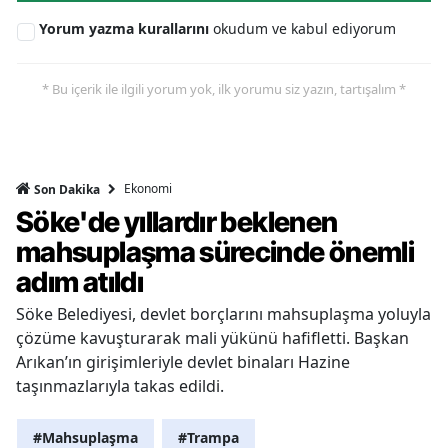
Yorum yazma kurallarını
okudum ve kabul ediyorum
* Bu içerik ile ilgili yorum yok, ilk yorumu siz yazın, tartışalım *
Ekonomi
Son Dakika
Söke'de yıllardır beklenen
mahsuplaşma sürecinde önemli
adım atıldı
Söke Belediyesi, devlet borçlarını mahsuplaşma yoluyla
çözüme kavuşturarak mali yükünü hafifletti. Başkan
Arıkan’ın girişimleriyle devlet binaları Hazine
taşınmazlarıyla takas edildi.
#Mahsuplaşma
#Trampa