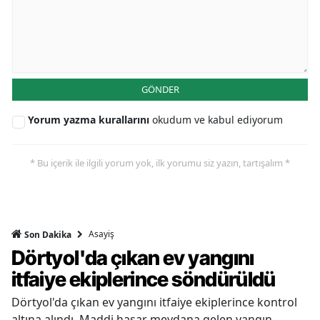
GÖNDER
Yorum yazma kurallarını
okudum ve kabul ediyorum
* Bu içerik ile ilgili yorum yok, ilk yorumu siz yazın, tartışalım *
Asayiş
Son Dakika
Dörtyol'da çıkan ev yangını
itfaiye ekiplerince söndürüldü
Dörtyol'da çıkan ev yangını itfaiye ekiplerince kontrol
altına alındı. Maddi hasar meydana gelen yangın