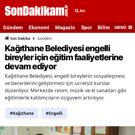
Ara
Gündem
Ekonomi
Magazin
Spor
Bilim ve Teknolo
MENÜ
Gündem
Son Dakika
Kağıthane Belediyesi engelli
bireyler için eğitim faaliyetlerine
devam ediyor
Kağıthane Belediyesi, engelli bireylerin sosyalleşmesi
ve becerilerini geliştirmesi için ücretsiz kurslar
düzenliyor. Merkezde resim, müzik ve el sanatları gibi
eğitimlerle katılımcıların özgüveni artırılıyor.
#Kağıthane
#Engelli