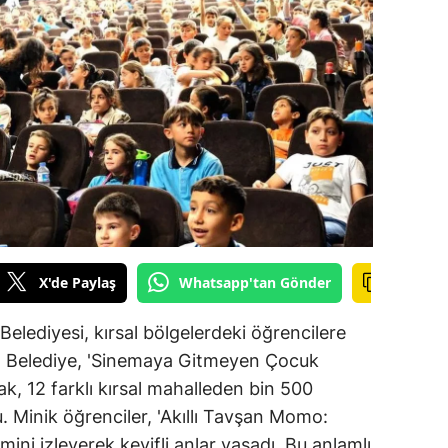
ilecik
ingöl
tlis
olu
urdur
ursa
anakkale
X'de Paylaş
Whatsapp'tan Gönder
ankırı
lediyesi, kırsal bölgelerdeki öğrencilere
orum
. Belediye, 'Sinemaya Gitmeyen Çocuk
ak, 12 farklı kırsal mahalleden bin 500
enizli
. Minik öğrenciler, 'Akıllı Tavşan Momo:
iyarbakır
mini izleyerek keyifli anlar yaşadı. Bu anlamlı