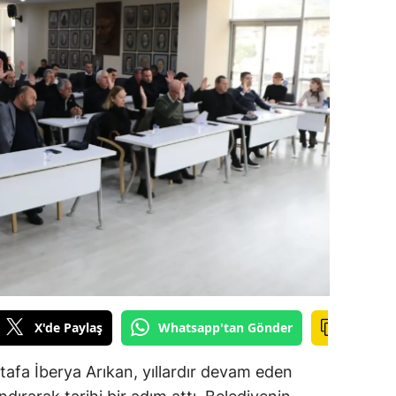
alova
arabük
lis
smaniye
üzce
X'de Paylaş
Whatsapp'tan Gönder
afa İberya Arıkan, yıllardır devam eden