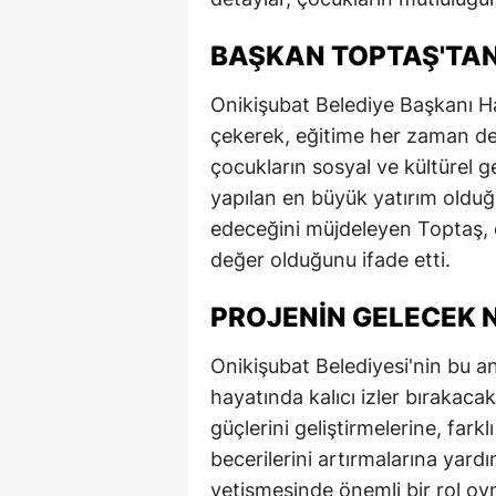
M
BAŞKAN TOPTAŞ'TAN
M
Onikişubat Belediye Başkanı H
K
çekerek, eğitime her zaman des
çocukların sosyal ve kültürel g
M
yapılan en büyük yatırım olduğ
M
edeceğini müjdeleyen Toptaş, 
değer olduğunu ifade etti.
M
N
PROJENIN GELECEK N
N
Onikişubat Belediyesi'nin bu an
hayatında kalıcı izler bırakac
O
güçlerini geliştirmelerine, fark
R
becerilerini artırmalarına yardı
S
yetişmesinde önemli bir rol o