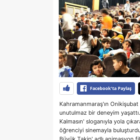
B
B
Bi
B
B
B
Ç
Facebook'ta Paylaş
Ç
Kahramanmaraş'ın Onikişubat Be
Ç
unutulmaz bir deneyim yaşattı
Kalmasın' sloganıyla yola çıkar
D
öğrenciyi sinemayla buluşturdu
D
Büyük Takip' adlı animasyon fil