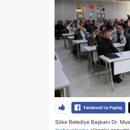
Y
K
Ki
O
D
Facebook'ta Paylaş
Söke Belediye Başkanı Dr. Must