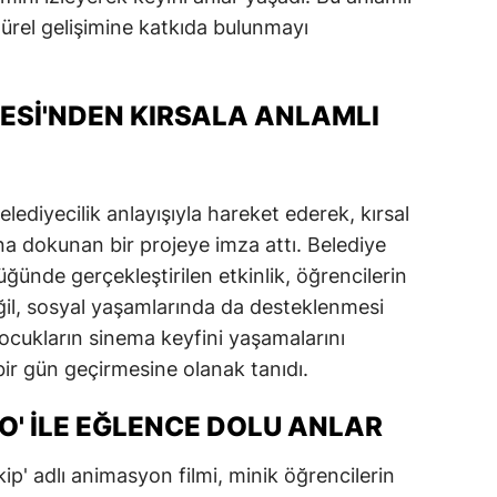
türel gelişimine katkıda bulunmayı
dirne
lazığ
ESI'NDEN KIRSALA ANLAMLI
rzincan
rzurum
skişehir
lediyecilik anlayışıyla hareket ederek, kırsal
na dokunan bir projeye imza attı. Belediye
aziantep
ğünde gerçekleştirilen etkinlik, öğrencilerin
iresun
ğil, sosyal yaşamlarında da desteklenmesi
çocukların sinema keyfini yaşamalarını
ümüşhane
ir gün geçirmesine olanak tanıdı.
akkari
O' İLE EĞLENCE DOLU ANLAR
atay
p' adlı animasyon filmi, minik öğrencilerin
sparta