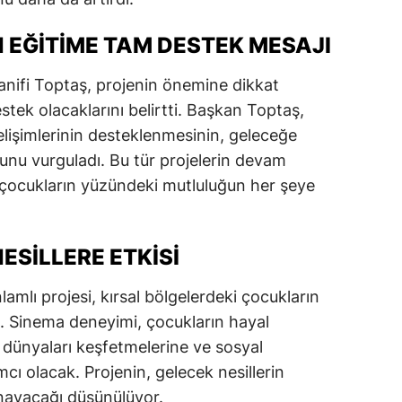
alatya
 EĞITIME TAM DESTEK MESAJI
anisa
anifi Toptaş, projenin önemine dikkat
ahramanmaraş
tek olacaklarını belirtti. Başkan Toptaş,
elişimlerinin desteklenmesinin, geleceğe
ardin
unu vurguladı. Bu tür projelerin devam
uğla
çocukların yüzündeki mutluluğun her şeye
uş
evşehir
ESILLERE ETKISI
iğde
lamlı projesi, kırsal bölgelerdeki çocukların
ak. Sinema deneyimi, çocukların hayal
rdu
lı dünyaları keşfetmelerine ve sosyal
ize
mcı olacak. Projenin, gelecek nesillerin
akarya
ynayacağı düşünülüyor.