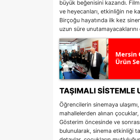
büyük beğenisini kazandı. Film
M
ve heyecanları, etkinliğin ne k
Birçoğu hayatında ilk kez sine
İ
uzun süre unutamayacaklarını di
İ
K
Mersin 
K
Ürün Ser
K
Kı
TAŞIMALI SISTEMLE 
K
Öğrencilerin sinemaya ulaşımı, 
K
mahallelerden alınan çocuklar, 
Gösterim öncesinde ve sonrası
K
bulunularak, sinema etkinliği 
K
detaylar, çocukların mutluluğun