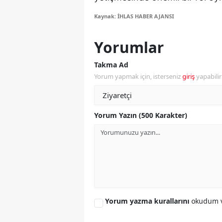
S
Kaynak: İHLAS HABER AJANSI
Si
Yorumlar
S
Takma Ad
Yorum yapmak için, isterseniz
giriş
yapabili
S
T
Yorum Yazın (500 Karakter)
T
T
T
Ş
U
Yorum yazma kurallarını
okudum v
V