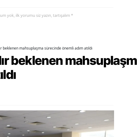
ozgat
yorum yok, ilk yorumu siz yazın, tartışalım *
onguldak
ksaray
dır beklenen mahsuplaşma sürecinde önemli adım atıldı
ayburt
rdır beklenen mahsuplaş
araman
ıldı
ırıkkale
atman
ırnak
artın
rdahan
ğdır