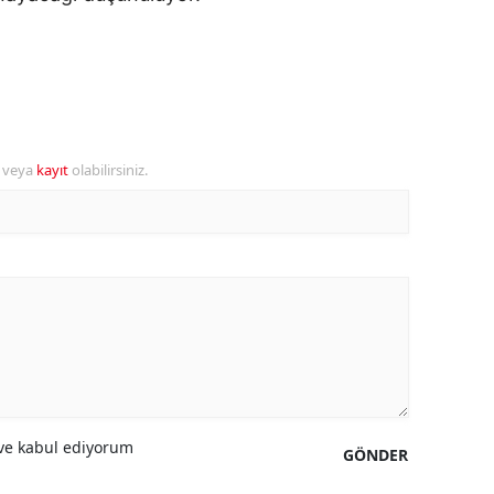
amsun
irt
inop
r veya
kayıt
olabilirsiniz.
ivas
ekirdağ
okat
rabzon
unceli
anlıurfa
şak
e kabul ediyorum
GÖNDER
an