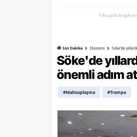
Y
* Bu içerik ile ilgili 
Z
A
Ekonomi
Söke'de yıllar
Son Dakika
B
Söke'de yılla
K
önemli adım at
K
B
#Mahsuplaşma
#Trampa
Ş
B
A
I