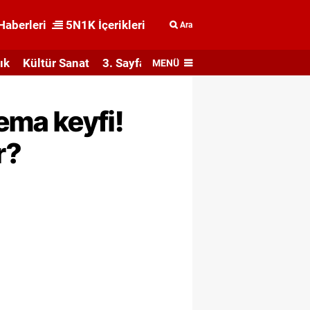
Haberleri
5N1K İçerikleri
Ara
ık
Kültür Sanat
3. Sayfa
MENÜ
ema keyfi!
r?