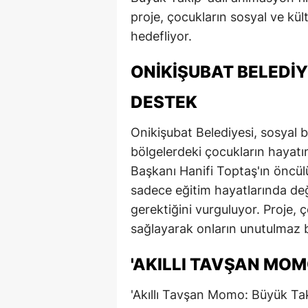
proje, çocukların sosyal ve kül
E
hedefliyor.
E
ONIKIŞUBAT BELEDIY
E
DESTEK
E
E
Onikişubat Belediyesi, sosyal be
bölgelerdeki çocukların hayatı
G
Başkanı Hanifi Toptaş'ın öncülü
G
sadece eğitim hayatlarında de
gerektiğini vurguluyor. Proje, 
G
sağlayarak onların unutulmaz b
H
'AKILLI TAVŞAN MOM
H
'Akıllı Tavşan Momo: Büyük Taki
I