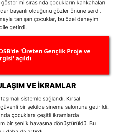
 gösterimi sırasında çocukların kahkahaları
ersin
adar başarılı olduğunu gözler önüne serdi.
mayla tanışan çocuklar, bu özel deneyimi
stanbul
le getirdi.
zmir
ars
OSB'de 'Üreten Gençlik Proje ve
astamonu
gisi' açıldı
ayseri
rklareli
ULAŞIM VE İKRAMLAR
ırşehir
taşımalı sistemle sağlandı. Kırsal
ocaeli
güvenli bir şekilde sinema salonuna getirildi.
nda çocuklara çeşitli ikramlarda
onya
tam bir şenlik havasına dönüştürüldü. Bu
ütahya
u daha da artırdı.