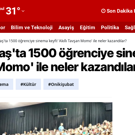
31
°
bul
Son Dakika 
dana
or
Bilim ve Teknoloji
Asayiş
Eğitim
Politika
Sağl
dıyaman
ta 1500 öğrenciye sinema keyfi! 'Akıllı Tavşan Momo' ile neler kazandılar?
fyonkarahisar
'ta 1500 öğrenciye sin
ğrı
 Momo' ile neler kazandıla
masya
nkara
nema
#Kültür
#Onikişubat
ntalya
rtvin
ydın
alıkesir