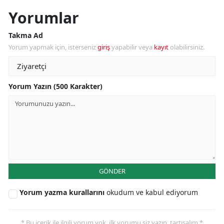
Yorumlar
Takma Ad
Yorum yapmak için, isterseniz
giriş
yapabilir veya
kayıt
olabilirsiniz.
Yorum Yazın (500 Karakter)
GÖNDER
Yorum yazma kurallarını
okudum ve kabul ediyorum
* Bu içerik ile ilgili yorum yok, ilk yorumu siz yazın, tartışalım *