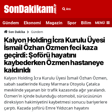
Ara
Gündem
Ekonomi
Magazin
Spor
Bilim ve Teknolo
MENÜ
Gündem
Son Dakika
Kalyon Holding İcra Kurulu Üyesi
İsmail Özhan Özmen feci kaza
geçirdi: Şoförü hayatını
kaybederken Özmen hastaneye
kaldırıldı
Kalyon Holding İcra Kurulu Üyesi İsmail Özhan Özmen,
sabah saatlerinde Kuzey Marmara Otoyolu Çatalca
mevkiinde yaşanan bir trafik kazasında ağır yaralandı.
Özmen'in içinde bulunduğu otomobil, sürücüsünün
direksiyon hakimiyetini kaybetmesi sonucu bariyerlere
çarptı. Kazada şoförü Emre Yıldızcan hayatını