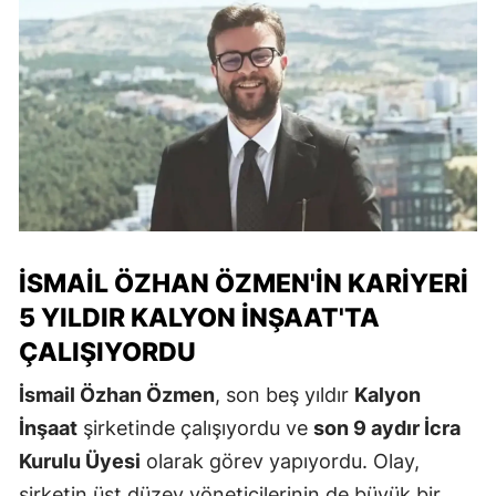
İSMAIL ÖZHAN ÖZMEN'IN KARIYERI
5 YILDIR KALYON İNŞAAT'TA
ÇALIŞIYORDU
İsmail Özhan Özmen
, son beş yıldır
Kalyon
İnşaat
şirketinde çalışıyordu ve
son 9 aydır İcra
Kurulu Üyesi
olarak görev yapıyordu. Olay,
şirketin üst düzey yöneticilerinin de büyük bir