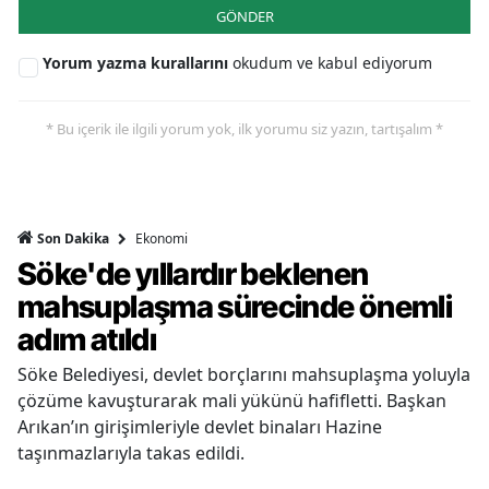
GÖNDER
Yorum yazma kurallarını
okudum ve kabul ediyorum
* Bu içerik ile ilgili yorum yok, ilk yorumu siz yazın, tartışalım *
Ekonomi
Son Dakika
Söke'de yıllardır beklenen
mahsuplaşma sürecinde önemli
adım atıldı
Söke Belediyesi, devlet borçlarını mahsuplaşma yoluyla
çözüme kavuşturarak mali yükünü hafifletti. Başkan
Arıkan’ın girişimleriyle devlet binaları Hazine
taşınmazlarıyla takas edildi.