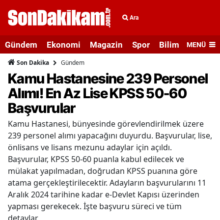
Ara
Gündem
Ekonomi
Magazin
Spor
Bilim ve Teknolo
MENÜ
Gündem
Son Dakika
Kamu Hastanesine 239 Personel
Alımı! En Az Lise KPSS 50-60
Başvurular
Kamu Hastanesi, bünyesinde görevlendirilmek üzere
239 personel alımı yapacağını duyurdu. Başvurular, lise,
önlisans ve lisans mezunu adaylar için açıldı.
Başvurular, KPSS 50-60 puanla kabul edilecek ve
mülakat yapılmadan, doğrudan KPSS puanına göre
atama gerçekleştirilecektir. Adayların başvurularını 11
Aralık 2024 tarihine kadar e-Devlet Kapısı üzerinden
yapması gerekecek. İşte başvuru süreci ve tüm
detaylar.