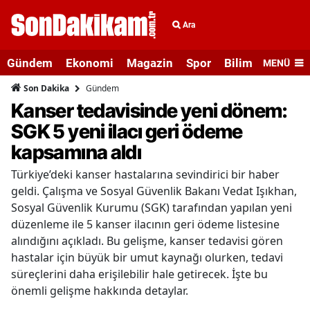
Ara
Gündem
Ekonomi
Magazin
Spor
Bilim ve Teknolo
MENÜ
Gündem
Son Dakika
Kanser tedavisinde yeni dönem:
SGK 5 yeni ilacı geri ödeme
kapsamına aldı
Türkiye’deki kanser hastalarına sevindirici bir haber
geldi. Çalışma ve Sosyal Güvenlik Bakanı Vedat Işıkhan,
Sosyal Güvenlik Kurumu (SGK) tarafından yapılan yeni
düzenleme ile 5 kanser ilacının geri ödeme listesine
alındığını açıkladı. Bu gelişme, kanser tedavisi gören
hastalar için büyük bir umut kaynağı olurken, tedavi
süreçlerini daha erişilebilir hale getirecek. İşte bu
önemli gelişme hakkında detaylar.