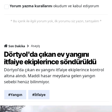
Yorum yazma kurallarını
okudum ve kabul ediyorum
* Bu içerik ile ilgili yorum yok, ilk yorumu siz yazın, tartışalım *
Asayiş
Son Dakika
Dörtyol'da çıkan ev yangını
itfaiye ekiplerince söndürüldü
Dörtyol'da çıkan ev yangını itfaiye ekiplerince kontrol
altına alındı. Maddi hasar meydana gelen yangın
sebebi henüz bilinmiyor.
#Yangın
#İtfaiye