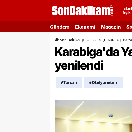
İstan
Açık
A
Gündem
Ekonomi
Magazin
Sp
A
Gündem
Karabiga'da Yak
Son Dakika
A
Karabiga'da Ya
A
yenilendi
A
A
#Turizm
#Otelyönetimi
A
A
A
B