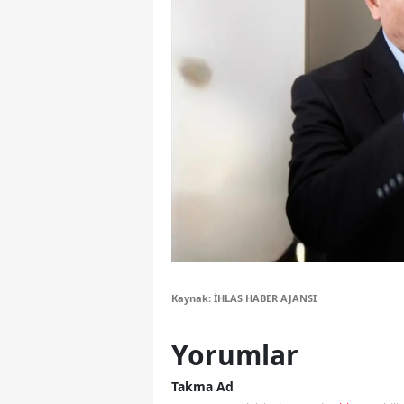
Y
Z
A
B
K
K
B
Ş
Kaynak: İHLAS HABER AJANSI
B
Yorumlar
A
Takma Ad
I