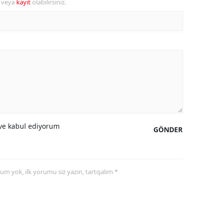
r veya
kayıt
olabilirsiniz.
alova
arabük
lis
smaniye
üzce
e kabul ediyorum
GÖNDER
yorum yok, ilk yorumu siz yazın, tartışalım *