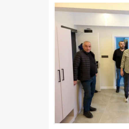
E
E
E
E
E
G
G
G
H
H
I