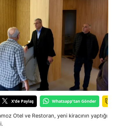
ilecik
ingöl
tlis
olu
urdur
ursa
anakkale
ankırı
X'de Paylaş
Whatsapp'tan Gönder
orum
enizli
amoz Otel ve Restoran, yeni kiracının yaptığı
i.
iyarbakır