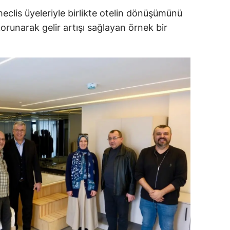
eclis üyeleriyle birlikte otelin dönüşümünü
ersin
orunarak gelir artışı sağlayan örnek bir
stanbul
zmir
ars
astamonu
ayseri
rklareli
ırşehir
ocaeli
onya
ütahya