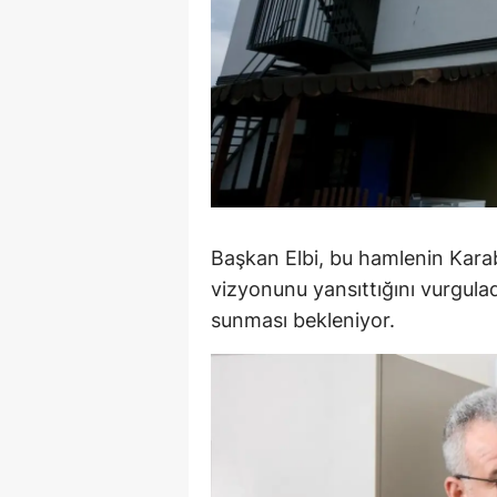
S
Si
S
S
T
Başkan Elbi, bu hamlenin Karab
T
vizyonunu yansıttığını vurgula
T
sunması bekleniyor.
T
Ş
U
V