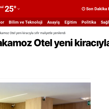
25
°
bul
Son Dakika 
dana
or
Bilim ve Teknoloji
Asayiş
Eğitim
Politika
Sağl
dıyaman
amoz Otel yeni kiracıyla sıfır maliyetle yenilendi
fyonkarahisar
kamoz Otel yeni kiracıyla 
ğrı
masya
nkara
ntalya
rtvin
ydın
alıkesir