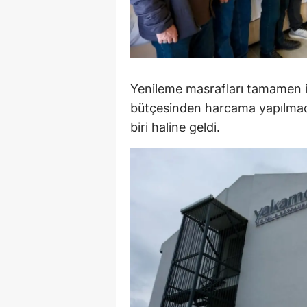
M
M
K
Yenileme masrafları tamamen iş
M
bütçesinden harcama yapılmadı
biri haline geldi.
M
M
N
N
O
R
S