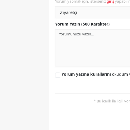
Yorum yapmak için, isterseniz
giriş
yapabili
Y
K
Yorum Yazın (500 Karakter)
Ki
O
D
Yorum yazma kurallarını
okudum v
* Bu içerik ile ilgili 