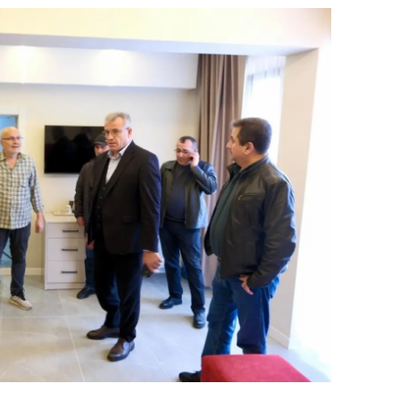
dirne
lazığ
rzincan
rzurum
skişehir
aziantep
iresun
ümüşhane
akkari
atay
sparta