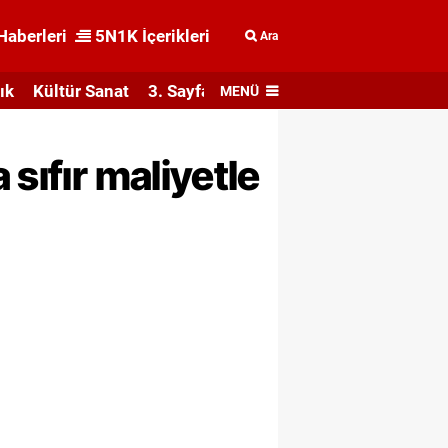
Haberleri
5N1K İçerikleri
Ara
ık
Kültür Sanat
3. Sayfa
MENÜ
sıfır maliyetle