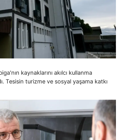
amsun
irt
inop
ivas
ekirdağ
iga'nın kaynaklarını akılcı kullanma
okat
dı. Tesisin turizme ve sosyal yaşama katkı
rabzon
unceli
anlıurfa
şak
an