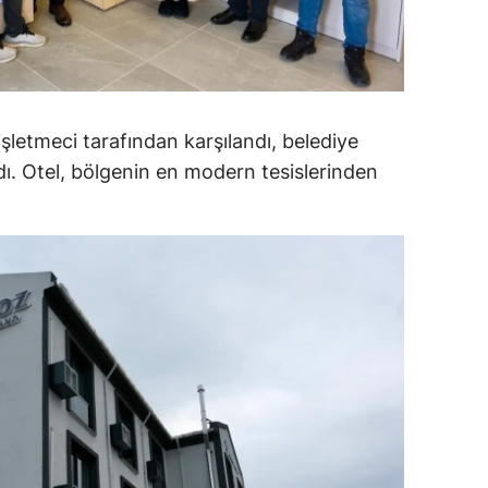
alatya
anisa
ahramanmaraş
letmeci tarafından karşılandı, belediye
ardin
. Otel, bölgenin en modern tesislerinden
uğla
uş
evşehir
iğde
rdu
ize
akarya