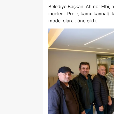
Belediye Başkanı Ahmet Elbi, m
M
inceledi. Proje, kamu kaynağı k
İ
model olarak öne çıktı.
İ
K
K
K
Kı
K
K
K
K