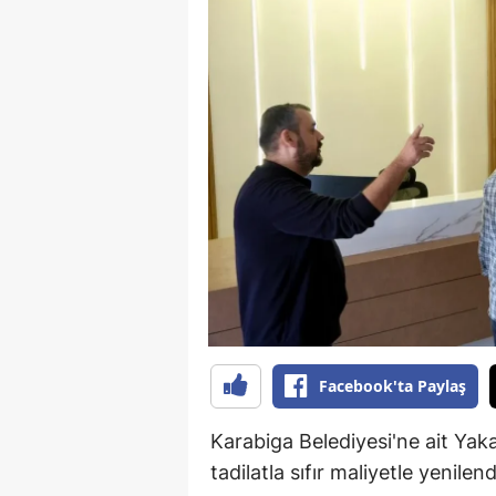
B
B
Bi
B
B
B
Ç
Ç
Facebook'ta Paylaş
Ç
D
Karabiga Belediyesi'ne ait Yak
tadilatla sıfır maliyetle yenilend
D