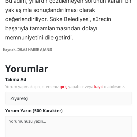
Bu adım, yıllardır çözülemeyen sorunun kararlı bir
yaklaşımla sonuçlandırılması olarak
değerlendiriliyor. Söke Belediyesi, sürecin
başarıyla tamamlanmasından dolayı
memnuniyetini dile getirdi.
Kaynak: İHLAS HABER AJANSI
Yorumlar
Takma Ad
Yorum yapmak için, isterseniz
giriş
yapabilir veya
kayıt
olabilirsiniz.
Yorum Yazın (500 Karakter)