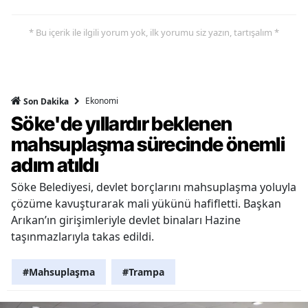
* Bu içerik ile ilgili yorum yok, ilk yorumu siz yazın, tartışalım *
Ekonomi
Son Dakika
Söke'de yıllardır beklenen
mahsuplaşma sürecinde önemli
adım atıldı
Söke Belediyesi, devlet borçlarını mahsuplaşma yoluyla
çözüme kavuşturarak mali yükünü hafifletti. Başkan
Arıkan’ın girişimleriyle devlet binaları Hazine
taşınmazlarıyla takas edildi.
#Mahsuplaşma
#Trampa