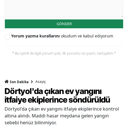
GÖNDER
Yorum yazma kurallarını
okudum ve kabul ediyorum
* Bu içerik ile ilgili yorum yok, ilk yorumu siz yazın, tartışalım *
Asayiş
Son Dakika
Dörtyol'da çıkan ev yangını
itfaiye ekiplerince söndürüldü
Dörtyol'da çıkan ev yangını itfaiye ekiplerince kontrol
altına alındı. Maddi hasar meydana gelen yangın
sebebi henüz bilinmiyor.