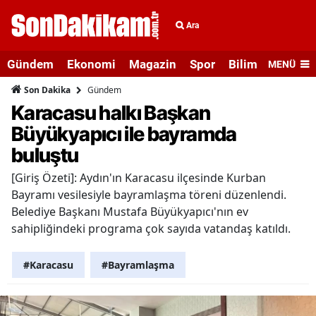
Ara
Gündem
Ekonomi
Magazin
Spor
Bilim ve Teknolo
MENÜ
Gündem
Son Dakika
Karacasu halkı Başkan
Büyükyapıcı ile bayramda
buluştu
[Giriş Özeti]: Aydın'ın Karacasu ilçesinde Kurban
Bayramı vesilesiyle bayramlaşma töreni düzenlendi.
Belediye Başkanı Mustafa Büyükyapıcı'nın ev
sahipliğindeki programa çok sayıda vatandaş katıldı.
#Karacasu
#Bayramlaşma