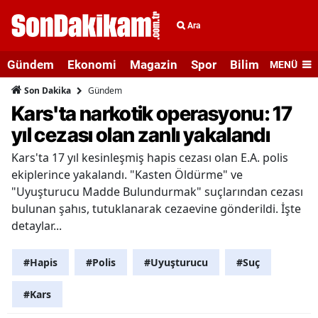
Ara
Gündem
Ekonomi
Magazin
Spor
Bilim ve Teknolo
MENÜ
Gündem
Son Dakika
Kars'ta narkotik operasyonu: 17
yıl cezası olan zanlı yakalandı
Kars'ta 17 yıl kesinleşmiş hapis cezası olan E.A. polis
ekiplerince yakalandı. "Kasten Öldürme" ve
"Uyuşturucu Madde Bulundurmak" suçlarından cezası
bulunan şahıs, tutuklanarak cezaevine gönderildi. İşte
detaylar...
#Hapis
#Polis
#Uyuşturucu
#Suç
#Kars