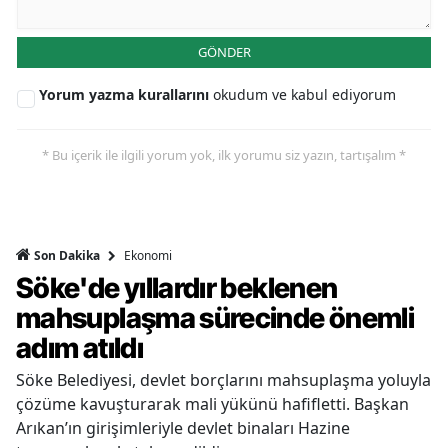
GÖNDER
Yorum yazma kurallarını
okudum ve kabul ediyorum
* Bu içerik ile ilgili yorum yok, ilk yorumu siz yazın, tartışalım *
Ekonomi
Son Dakika
Söke'de yıllardır beklenen
mahsuplaşma sürecinde önemli
adım atıldı
Söke Belediyesi, devlet borçlarını mahsuplaşma yoluyla
çözüme kavuşturarak mali yükünü hafifletti. Başkan
Arıkan’ın girişimleriyle devlet binaları Hazine