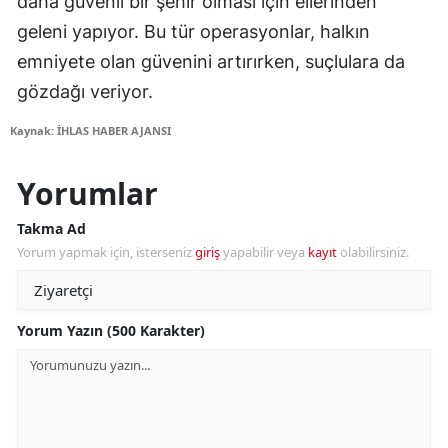
daha güvenli bir şehir olması için ellerinden
geleni yapıyor. Bu tür operasyonlar, halkın
emniyete olan güvenini artırırken, suçlulara da
gözdağı veriyor.
Kaynak: İHLAS HABER AJANSI
Yorumlar
Takma Ad
Yorum yapmak için, isterseniz
giriş
yapabilir veya
kayıt
olabilirsiniz.
Yorum Yazın (500 Karakter)