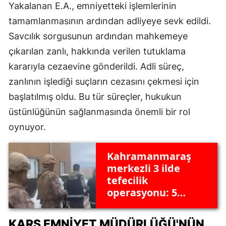
Yakalanan E.A., emniyetteki işlemlerinin
tamamlanmasının ardından adliyeye sevk edildi.
Savcılık sorgusunun ardından mahkemeye
çıkarılan zanlı, hakkında verilen tutuklama
kararıyla cezaevine gönderildi. Adli süreç,
zanlının işlediği suçların cezasını çekmesi için
başlatılmış oldu. Bu tür süreçler, hukukun
üstünlüğünün sağlanmasında önemli bir rol
oynuyor.
Kahramanmaraş
merkezli 3 ilde
tefecilik
operasyonu: 5
tutuklama
KARS EMNIYET MÜDÜRLÜĞÜ'NÜN