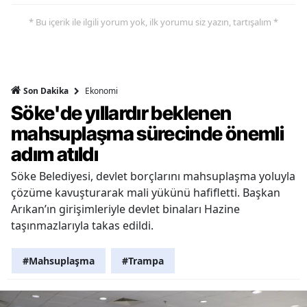
* Bu içerik ile ilgili yorum yok, ilk yorumu siz yazın, tartışalım *
Ekonomi
Son Dakika
Söke'de yıllardır beklenen
mahsuplaşma sürecinde önemli
adım atıldı
Söke Belediyesi, devlet borçlarını mahsuplaşma yoluyla
çözüme kavuşturarak mali yükünü hafifletti. Başkan
Arıkan’ın girişimleriyle devlet binaları Hazine
taşınmazlarıyla takas edildi.
#Mahsuplaşma
#Trampa