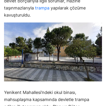
devlet borçlarıyla ilgili sorunlar, Hazine
taşınmazlarıyla
trampa
yapılarak çözüme
kavuşturuldu.
Yenikent Mahallesi’ndeki okul binası,
mahsuplaşma kapsamında devletle trampa