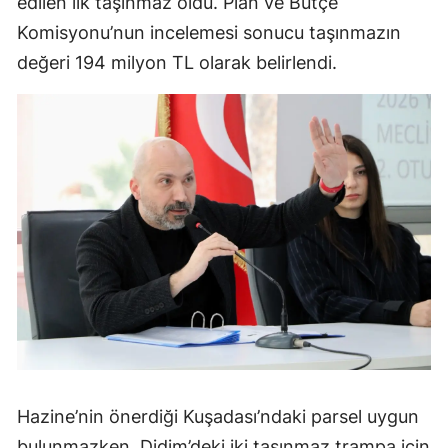
edilen ilk taşınmaz oldu. Plan ve Bütçe
Komisyonu’nun incelemesi sonucu taşınmazın
değeri 194 milyon TL olarak belirlendi.
Hazine’nin önerdiği Kuşadası’ndaki parsel uygun
bulunmazken, Didim’deki iki taşınmaz trampa için