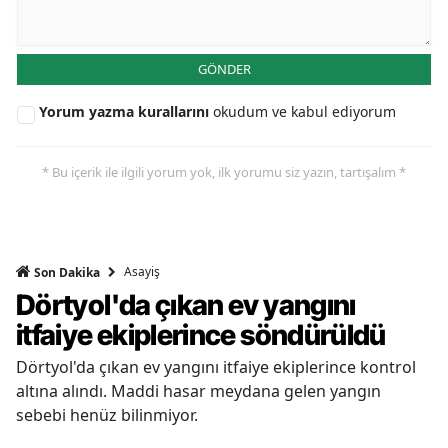
GÖNDER
Yorum yazma kurallarını
okudum ve kabul ediyorum
* Bu içerik ile ilgili yorum yok, ilk yorumu siz yazın, tartışalım *
Asayiş
Son Dakika
Dörtyol'da çıkan ev yangını
itfaiye ekiplerince söndürüldü
Dörtyol'da çıkan ev yangını itfaiye ekiplerince kontrol
altına alındı. Maddi hasar meydana gelen yangın
sebebi henüz bilinmiyor.